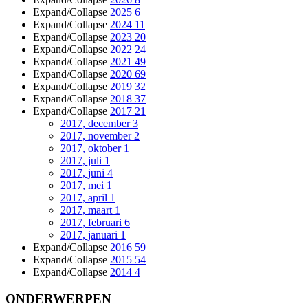
Expand/Collapse
2025
6
Expand/Collapse
2024
11
Expand/Collapse
2023
20
Expand/Collapse
2022
24
Expand/Collapse
2021
49
Expand/Collapse
2020
69
Expand/Collapse
2019
32
Expand/Collapse
2018
37
Expand/Collapse
2017
21
2017, december
3
2017, november
2
2017, oktober
1
2017, juli
1
2017, juni
4
2017, mei
1
2017, april
1
2017, maart
1
2017, februari
6
2017, januari
1
Expand/Collapse
2016
59
Expand/Collapse
2015
54
Expand/Collapse
2014
4
ONDERWERPEN