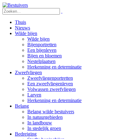
Thuis
Nieuws
Wilde bijen
Wilde bijen
Bijenportretten
Een bijenleven
Bijen en bloemen
Nestelplaatsen
Herkenning en determinatie
Zweefvliegen
Zweefvliegenportretten
Een zweefvliegenleven
Volwassen zweefvliegen
Larven
Herkenning en determinatie
Belang
Belang wilde bestuivers
In natuurgebieden
In landbouw
In stedelijk groen
Bedreiging