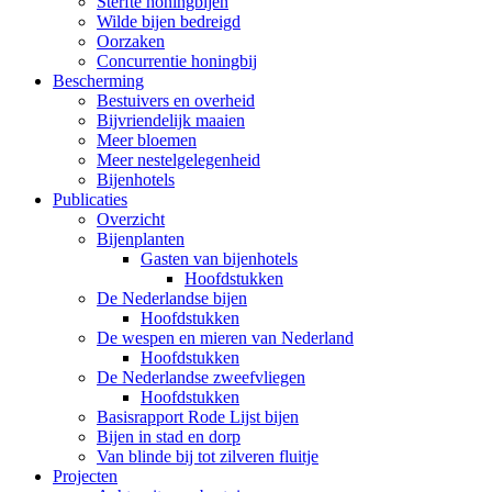
Sterfte honingbijen
Wilde bijen bedreigd
Oorzaken
Concurrentie honingbij
Bescherming
Bestuivers en overheid
Bijvriendelijk maaien
Meer bloemen
Meer nestelgelegenheid
Bijenhotels
Publicaties
Overzicht
Bijenplanten
Gasten van bijenhotels
Hoofdstukken
De Nederlandse bijen
Hoofdstukken
De wespen en mieren van Nederland
Hoofdstukken
De Nederlandse zweefvliegen
Hoofdstukken
Basisrapport Rode Lijst bijen
Bijen in stad en dorp
Van blinde bij tot zilveren fluitje
Projecten