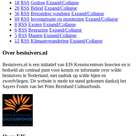
18
RSS
Gedrag
Expand/Collapse
28
RSS
Beleid
Expand/Collapse
56
RSS
Bijzondere vondsten
Expand/Collapse
69
RSS
Inventarisatie en monitoring
Expand/Collapse
8
RSS
Exoten
Expand/Collapse
6
RSS
Begrazing
Expand/Collapse
5
RSS
Maaien
Expand/Collapse
12
RSS
Klimaatverandering
Expand/Collapse
Over bestuivers.nl
Bestuivers.nl is een initiatief van EIS Kenniscentrum Insecten en is
bedoeld als centraal punt voor kennis en informatie over wilde
bestuivers in Nederland, met nadruk op wilde bijen en
zweefvliegen. De website is mede tot stand gekomen dankzij het
Sayers Fonds van het Prins Bernhard Cultuurfonds.