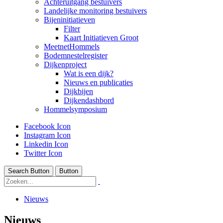
Achteruitgang bestuivers
Landelijke monitoring bestuivers
Bijeninitiatieven
Filter
Kaart Initiatieven Groot
MeetnetHommels
Bodemnestelregister
Dijkenproject
Wat is een dijk?
Nieuws en publicaties
Dijkbijen
Dijkendashbord
Hommelsymposium
Facebook Icon
Instagram Icon
Linkedin Icon
Twitter Icon
Search Button
Button
Nieuws
Nieuws