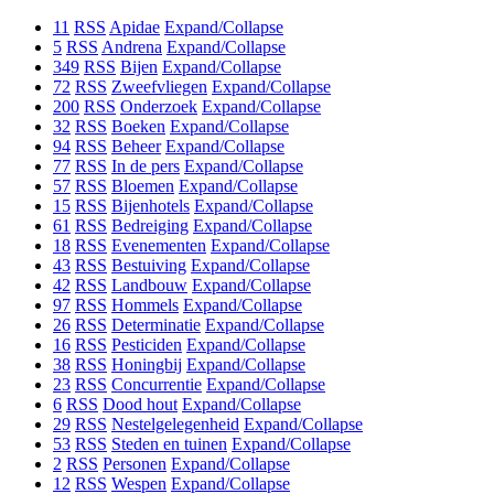
11
RSS
Apidae
Expand/Collapse
5
RSS
Andrena
Expand/Collapse
349
RSS
Bijen
Expand/Collapse
72
RSS
Zweefvliegen
Expand/Collapse
200
RSS
Onderzoek
Expand/Collapse
32
RSS
Boeken
Expand/Collapse
94
RSS
Beheer
Expand/Collapse
77
RSS
In de pers
Expand/Collapse
57
RSS
Bloemen
Expand/Collapse
15
RSS
Bijenhotels
Expand/Collapse
61
RSS
Bedreiging
Expand/Collapse
18
RSS
Evenementen
Expand/Collapse
43
RSS
Bestuiving
Expand/Collapse
42
RSS
Landbouw
Expand/Collapse
97
RSS
Hommels
Expand/Collapse
26
RSS
Determinatie
Expand/Collapse
16
RSS
Pesticiden
Expand/Collapse
38
RSS
Honingbij
Expand/Collapse
23
RSS
Concurrentie
Expand/Collapse
6
RSS
Dood hout
Expand/Collapse
29
RSS
Nestelgelegenheid
Expand/Collapse
53
RSS
Steden en tuinen
Expand/Collapse
2
RSS
Personen
Expand/Collapse
12
RSS
Wespen
Expand/Collapse