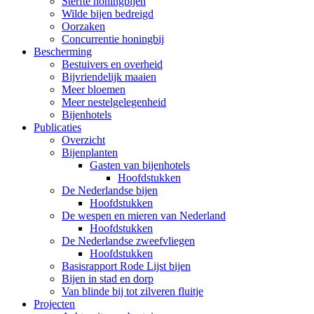
Sterfte honingbijen
Wilde bijen bedreigd
Oorzaken
Concurrentie honingbij
Bescherming
Bestuivers en overheid
Bijvriendelijk maaien
Meer bloemen
Meer nestelgelegenheid
Bijenhotels
Publicaties
Overzicht
Bijenplanten
Gasten van bijenhotels
Hoofdstukken
De Nederlandse bijen
Hoofdstukken
De wespen en mieren van Nederland
Hoofdstukken
De Nederlandse zweefvliegen
Hoofdstukken
Basisrapport Rode Lijst bijen
Bijen in stad en dorp
Van blinde bij tot zilveren fluitje
Projecten