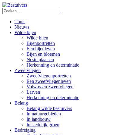
Thuis
Nieuws
Wilde bijen
Wilde bijen
Bijenportretten
Een bijenleven
Bijen en bloemen
Nestelplaatsen
Herkenning en determinatie
Zweefvliegen
Zweefvliegenportretten
Een zweefvliegenleven
Volwassen zweefvliegen
Larven
Herkenning en determinatie
Belang
Belang wilde bestuivers
In natuurgebieden
In landbouw
In stedelijk groen
Bedreiging