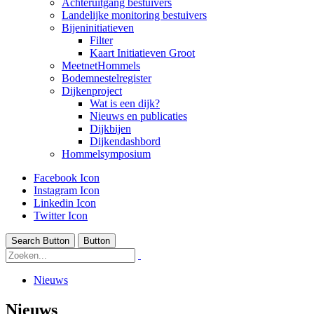
Achteruitgang bestuivers
Landelijke monitoring bestuivers
Bijeninitiatieven
Filter
Kaart Initiatieven Groot
MeetnetHommels
Bodemnestelregister
Dijkenproject
Wat is een dijk?
Nieuws en publicaties
Dijkbijen
Dijkendashbord
Hommelsymposium
Facebook Icon
Instagram Icon
Linkedin Icon
Twitter Icon
Search Button
Button
Nieuws
Nieuws