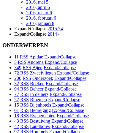
2016, mei
5
2016, april
6
2016, maart
6
2016, februari
6
2016, januari
8
Expand/Collapse
2015
54
Expand/Collapse
2014
4
ONDERWERPEN
11
RSS
Apidae
Expand/Collapse
5
RSS
Andrena
Expand/Collapse
349
RSS
Bijen
Expand/Collapse
72
RSS
Zweefvliegen
Expand/Collapse
200
RSS
Onderzoek
Expand/Collapse
32
RSS
Boeken
Expand/Collapse
94
RSS
Beheer
Expand/Collapse
77
RSS
In de pers
Expand/Collapse
57
RSS
Bloemen
Expand/Collapse
15
RSS
Bijenhotels
Expand/Collapse
61
RSS
Bedreiging
Expand/Collapse
18
RSS
Evenementen
Expand/Collapse
43
RSS
Bestuiving
Expand/Collapse
42
RSS
Landbouw
Expand/Collapse
97
RSS
Hommels
Expand/Collapse