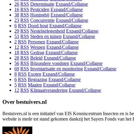
26
RSS
Determinatie
Expand/Collapse
16
RSS
Pesticiden
Expand/Collapse
38
RSS
Honingbij
Expand/Collapse
23
RSS
Concurrentie
Expand/Collapse
6
RSS
Dood hout
Expand/Collapse
29
RSS
Nestelgelegenheid
Expand/Collapse
53
RSS
Steden en tuinen
Expand/Collapse
2
RSS
Personen
Expand/Collapse
12
RSS
Wespen
Expand/Collapse
18
RSS
Gedrag
Expand/Collapse
28
RSS
Beleid
Expand/Collapse
56
RSS
Bijzondere vondsten
Expand/Collapse
69
RSS
Inventarisatie en monitoring
Expand/Collapse
8
RSS
Exoten
Expand/Collapse
6
RSS
Begrazing
Expand/Collapse
5
RSS
Maaien
Expand/Collapse
12
RSS
Klimaatverandering
Expand/Collapse
Over bestuivers.nl
Bestuivers.nl is een initiatief van EIS Kenniscentrum Insecten en is 
website is mede tot stand gekomen dankzij het Sayers Fonds van het 