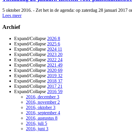
5 oktober 2016. - Zet het in de agenda: op zaterdag 28 januari 2017 o
Lees meer
Archief
Expand/Collapse
2026
8
Expand/Collapse
2025
6
Expand/Collapse
2024
11
Expand/Collapse
2023
20
Expand/Collapse
2022
24
Expand/Collapse
2021
49
Expand/Collapse
2020
69
Expand/Collapse
2019
32
Expand/Collapse
2018
37
Expand/Collapse
2017
21
Expand/Collapse
2016
59
2016, december
3
2016, november
2
2016, oktober
3
2016, september
4
2016, augustus
8
2016, juli
5
2016, juni
3