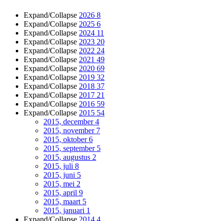
Expand/Collapse
2026
8
Expand/Collapse
2025
6
Expand/Collapse
2024
11
Expand/Collapse
2023
20
Expand/Collapse
2022
24
Expand/Collapse
2021
49
Expand/Collapse
2020
69
Expand/Collapse
2019
32
Expand/Collapse
2018
37
Expand/Collapse
2017
21
Expand/Collapse
2016
59
Expand/Collapse
2015
54
2015, december
4
2015, november
7
2015, oktober
6
2015, september
5
2015, augustus
2
2015, juli
8
2015, juni
5
2015, mei
2
2015, april
9
2015, maart
5
2015, januari
1
Expand/Collapse
2014
4