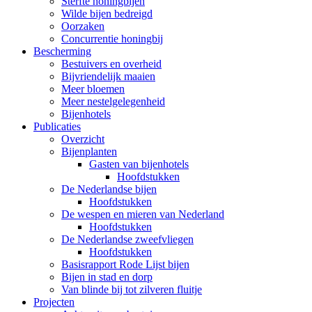
Sterfte honingbijen
Wilde bijen bedreigd
Oorzaken
Concurrentie honingbij
Bescherming
Bestuivers en overheid
Bijvriendelijk maaien
Meer bloemen
Meer nestelgelegenheid
Bijenhotels
Publicaties
Overzicht
Bijenplanten
Gasten van bijenhotels
Hoofdstukken
De Nederlandse bijen
Hoofdstukken
De wespen en mieren van Nederland
Hoofdstukken
De Nederlandse zweefvliegen
Hoofdstukken
Basisrapport Rode Lijst bijen
Bijen in stad en dorp
Van blinde bij tot zilveren fluitje
Projecten