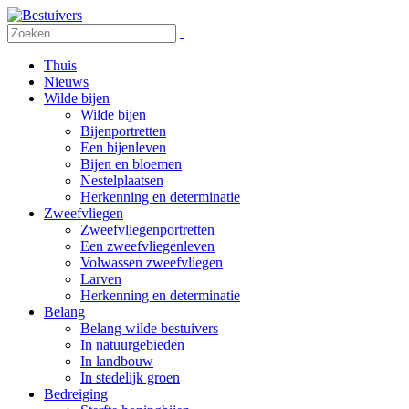
Thuis
Nieuws
Wilde bijen
Wilde bijen
Bijenportretten
Een bijenleven
Bijen en bloemen
Nestelplaatsen
Herkenning en determinatie
Zweefvliegen
Zweefvliegenportretten
Een zweefvliegenleven
Volwassen zweefvliegen
Larven
Herkenning en determinatie
Belang
Belang wilde bestuivers
In natuurgebieden
In landbouw
In stedelijk groen
Bedreiging