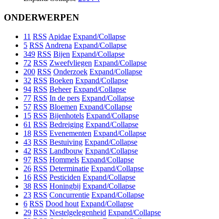
ONDERWERPEN
11
RSS
Apidae
Expand/Collapse
5
RSS
Andrena
Expand/Collapse
349
RSS
Bijen
Expand/Collapse
72
RSS
Zweefvliegen
Expand/Collapse
200
RSS
Onderzoek
Expand/Collapse
32
RSS
Boeken
Expand/Collapse
94
RSS
Beheer
Expand/Collapse
77
RSS
In de pers
Expand/Collapse
57
RSS
Bloemen
Expand/Collapse
15
RSS
Bijenhotels
Expand/Collapse
61
RSS
Bedreiging
Expand/Collapse
18
RSS
Evenementen
Expand/Collapse
43
RSS
Bestuiving
Expand/Collapse
42
RSS
Landbouw
Expand/Collapse
97
RSS
Hommels
Expand/Collapse
26
RSS
Determinatie
Expand/Collapse
16
RSS
Pesticiden
Expand/Collapse
38
RSS
Honingbij
Expand/Collapse
23
RSS
Concurrentie
Expand/Collapse
6
RSS
Dood hout
Expand/Collapse
29
RSS
Nestelgelegenheid
Expand/Collapse