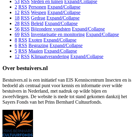
53
RSS
Steden en tuinen
Expand/Collapse
2
RSS
Personen
Expand/Collapse
12
RSS
Wespen
Expand/Collapse
18
RSS
Gedrag
Expand/Collapse
28
RSS
Beleid
Expand/Collapse
56
RSS
Bijzondere vondsten
Expand/Collapse
69
RSS
Inventarisatie en monitoring
Expand/Collapse
8
RSS
Exoten
Expand/Collapse
6
RSS
Begrazing
Expand/Collapse
5
RSS
Maaien
Expand/Collapse
12
RSS
Klimaatverandering
Expand/Collapse
Over bestuivers.nl
Bestuivers.nl is een initiatief van EIS Kenniscentrum Insecten en is
bedoeld als centraal punt voor kennis en informatie over wilde
bestuivers in Nederland, met nadruk op wilde bijen en
zweefvliegen. De website is mede tot stand gekomen dankzij het
Sayers Fonds van het Prins Bernhard Cultuurfonds.