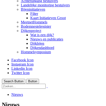
Achteruitgang bestuivers
Landelijke monitoring bestuivers
Bijeninitiatieven
Filter
Kaart Initiatieven Groot
MeetnetHommels
Bodemnestelregister
Dijkenproject
Wat is een dijk?
Nieuws en publicaties
Dijkbijen
Dijkendashbord
Hommelsymposium
Facebook Icon
Instagram Icon
Linkedin Icon
Twitter Icon
Search Button
Button
Nieuws
Nieuws