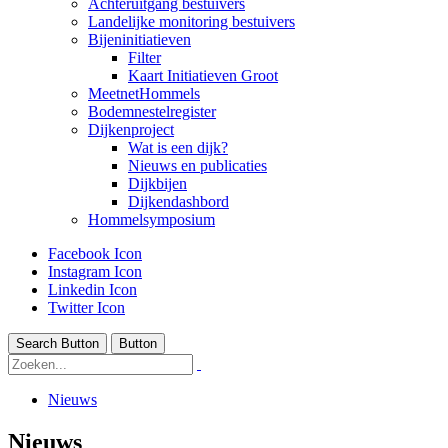
Achteruitgang bestuivers
Landelijke monitoring bestuivers
Bijeninitiatieven
Filter
Kaart Initiatieven Groot
MeetnetHommels
Bodemnestelregister
Dijkenproject
Wat is een dijk?
Nieuws en publicaties
Dijkbijen
Dijkendashbord
Hommelsymposium
Facebook Icon
Instagram Icon
Linkedin Icon
Twitter Icon
Search Button
Button
Nieuws
Nieuws