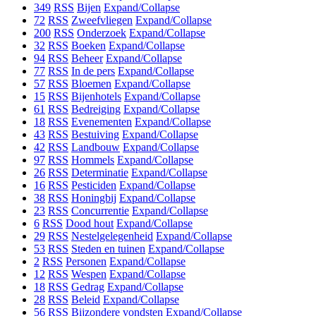
349
RSS
Bijen
Expand/Collapse
72
RSS
Zweefvliegen
Expand/Collapse
200
RSS
Onderzoek
Expand/Collapse
32
RSS
Boeken
Expand/Collapse
94
RSS
Beheer
Expand/Collapse
77
RSS
In de pers
Expand/Collapse
57
RSS
Bloemen
Expand/Collapse
15
RSS
Bijenhotels
Expand/Collapse
61
RSS
Bedreiging
Expand/Collapse
18
RSS
Evenementen
Expand/Collapse
43
RSS
Bestuiving
Expand/Collapse
42
RSS
Landbouw
Expand/Collapse
97
RSS
Hommels
Expand/Collapse
26
RSS
Determinatie
Expand/Collapse
16
RSS
Pesticiden
Expand/Collapse
38
RSS
Honingbij
Expand/Collapse
23
RSS
Concurrentie
Expand/Collapse
6
RSS
Dood hout
Expand/Collapse
29
RSS
Nestelgelegenheid
Expand/Collapse
53
RSS
Steden en tuinen
Expand/Collapse
2
RSS
Personen
Expand/Collapse
12
RSS
Wespen
Expand/Collapse
18
RSS
Gedrag
Expand/Collapse
28
RSS
Beleid
Expand/Collapse
56
RSS
Bijzondere vondsten
Expand/Collapse