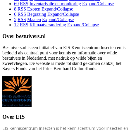
69
RSS
Inventarisatie en monitoring
Expand/Collapse
8
RSS
Exoten
Expand/Collapse
6
RSS
Begrazing
Expand/Collapse
5
RSS
Maaien
Expand/Collapse
12
RSS
Klimaatverandering
Expand/Collapse
Over bestuivers.nl
Bestuivers.nl is een initiatief van EIS Kenniscentrum Insecten en is
bedoeld als centraal punt voor kennis en informatie over wilde
bestuivers in Nederland, met nadruk op wilde bijen en
zweefvliegen. De website is mede tot stand gekomen dankzij het
Sayers Fonds van het Prins Bernhard Cultuurfonds.
Over EIS
EIS Kenniscentrum Insecten is het kenniscentrum voor insecten en