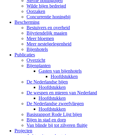
Sterfte honingbijen
Wilde bijen bedreigd
Oorzaken
Concurrentie honingbij
Bescherming
Bestuivers en overheid
Bijvriendelijk maaien
Meer bloemen
Meer nestelgelegenheid
Bijenhotels
Publicaties
Overzicht
Bijenplanten
Gasten van bijenhotels
Hoofdstukken
De Nederlandse bijen
Hoofdstukken
De wespen en mieren van Nederland
Hoofdstukken
De Nederlandse zweefvliegen
Hoofdstukken
Basisrapport Rode Lijst bijen
Bijen in stad en dorp
Van blinde bij tot zilveren fluitje
Projecten