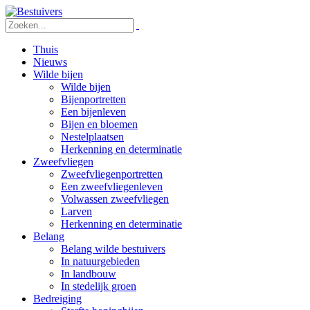
Thuis
Nieuws
Wilde bijen
Wilde bijen
Bijenportretten
Een bijenleven
Bijen en bloemen
Nestelplaatsen
Herkenning en determinatie
Zweefvliegen
Zweefvliegenportretten
Een zweefvliegenleven
Volwassen zweefvliegen
Larven
Herkenning en determinatie
Belang
Belang wilde bestuivers
In natuurgebieden
In landbouw
In stedelijk groen
Bedreiging