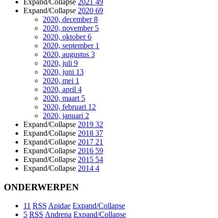
Expand/Collapse
2021
49
Expand/Collapse
2020
69
2020, december
8
2020, november
5
2020, oktober
6
2020, september
1
2020, augustus
3
2020, juli
9
2020, juni
13
2020, mei
1
2020, april
4
2020, maart
5
2020, februari
12
2020, januari
2
Expand/Collapse
2019
32
Expand/Collapse
2018
37
Expand/Collapse
2017
21
Expand/Collapse
2016
59
Expand/Collapse
2015
54
Expand/Collapse
2014
4
ONDERWERPEN
11
RSS
Apidae
Expand/Collapse
5
RSS
Andrena
Expand/Collapse