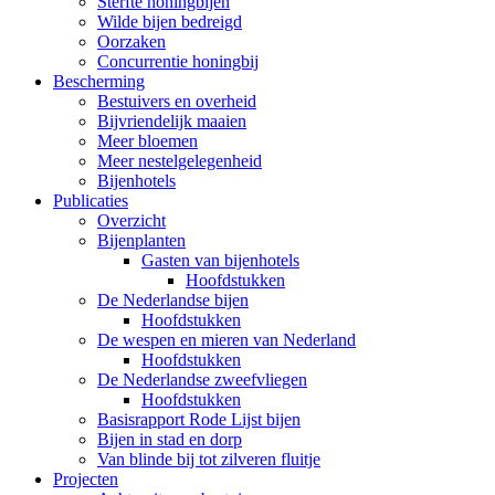
Sterfte honingbijen
Wilde bijen bedreigd
Oorzaken
Concurrentie honingbij
Bescherming
Bestuivers en overheid
Bijvriendelijk maaien
Meer bloemen
Meer nestelgelegenheid
Bijenhotels
Publicaties
Overzicht
Bijenplanten
Gasten van bijenhotels
Hoofdstukken
De Nederlandse bijen
Hoofdstukken
De wespen en mieren van Nederland
Hoofdstukken
De Nederlandse zweefvliegen
Hoofdstukken
Basisrapport Rode Lijst bijen
Bijen in stad en dorp
Van blinde bij tot zilveren fluitje
Projecten