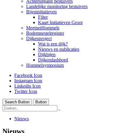
Achteruitgang bestuivers
Landelijke monitoring bestuivers
Bijeninitiatieven
Filter
Kaart Initiatieven Groot
MeetnetHommels
Bodemnestelregister
Dijkenproject
Wat is een dijk?
Nieuws en publicaties
Dijkbijen
Dijkendashbord
Hommelsymposium
Facebook Icon
Instagram Icon
Linkedin Icon
Twitter Icon
Search Button
Button
Nieuws
Nieuws