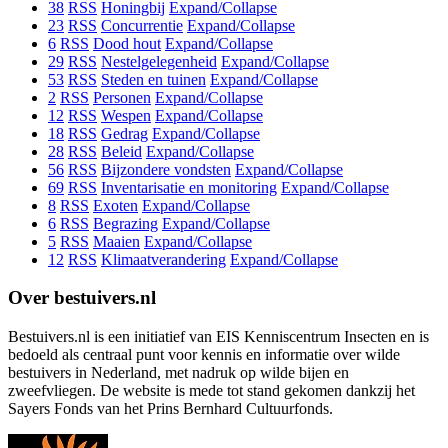
38
RSS
Honingbij
Expand/Collapse
23
RSS
Concurrentie
Expand/Collapse
6
RSS
Dood hout
Expand/Collapse
29
RSS
Nestelgelegenheid
Expand/Collapse
53
RSS
Steden en tuinen
Expand/Collapse
2
RSS
Personen
Expand/Collapse
12
RSS
Wespen
Expand/Collapse
18
RSS
Gedrag
Expand/Collapse
28
RSS
Beleid
Expand/Collapse
56
RSS
Bijzondere vondsten
Expand/Collapse
69
RSS
Inventarisatie en monitoring
Expand/Collapse
8
RSS
Exoten
Expand/Collapse
6
RSS
Begrazing
Expand/Collapse
5
RSS
Maaien
Expand/Collapse
12
RSS
Klimaatverandering
Expand/Collapse
Over bestuivers.nl
Bestuivers.nl is een initiatief van EIS Kenniscentrum Insecten en is
bedoeld als centraal punt voor kennis en informatie over wilde
bestuivers in Nederland, met nadruk op wilde bijen en
zweefvliegen. De website is mede tot stand gekomen dankzij het
Sayers Fonds van het Prins Bernhard Cultuurfonds.