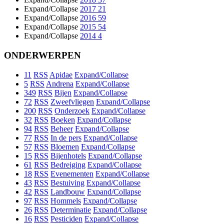
Expand/Collapse
2017
21
Expand/Collapse
2016
59
Expand/Collapse
2015
54
Expand/Collapse
2014
4
ONDERWERPEN
11
RSS
Apidae
Expand/Collapse
5
RSS
Andrena
Expand/Collapse
349
RSS
Bijen
Expand/Collapse
72
RSS
Zweefvliegen
Expand/Collapse
200
RSS
Onderzoek
Expand/Collapse
32
RSS
Boeken
Expand/Collapse
94
RSS
Beheer
Expand/Collapse
77
RSS
In de pers
Expand/Collapse
57
RSS
Bloemen
Expand/Collapse
15
RSS
Bijenhotels
Expand/Collapse
61
RSS
Bedreiging
Expand/Collapse
18
RSS
Evenementen
Expand/Collapse
43
RSS
Bestuiving
Expand/Collapse
42
RSS
Landbouw
Expand/Collapse
97
RSS
Hommels
Expand/Collapse
26
RSS
Determinatie
Expand/Collapse
16
RSS
Pesticiden
Expand/Collapse