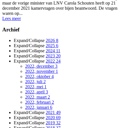
maar de vorige minister van LNV Carola Schouten heeft op 21
december 2021 kamervragen over bijen beantwoord. De vragen
waren op...
Lees meer
Archief
Expand/Collapse
2026
8
Expand/Collapse
2025
6
Expand/Collapse
2024
11
Expand/Collapse
2023
20
Expand/Collapse
2022
24
2022, december
3
2022, november
1
2022, oktober
4
2022, juli
2
2022, mei
1
2022, april
3
2022, maart
2
2022, februari
2
2022, januari
6
Expand/Collapse
2021
49
Expand/Collapse
2020
69
Expand/Collapse
2019
32
Expand/Collapse
2018
37