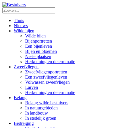
Thuis
Nieuws
Wilde bijen
Wilde bijen
Bijenportretten
Een bijenleven
Bijen en bloemen
Nestelplaatsen
Herkenning en determinatie
Zweefvliegen
Zweefvliegenportretten
Een zweefvliegenleven
Volwassen zweefvliegen
Larven
Herkenning en determinatie
Belang
Belang wilde bestuivers
In natuurgebieden
In landbouw
In stedelijk groen
Bedreiging