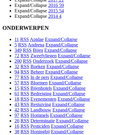
Expand/Collapse
2016
59
Expand/Collapse
2015
54
Expand/Collapse
2014
4
ONDERWERPEN
11
RSS
Apidae
Expand/Collapse
5
RSS
Andrena
Expand/Collapse
349
RSS
Bijen
Expand/Collapse
72
RSS
Zweefvliegen
Expand/Collapse
200
RSS
Onderzoek
Expand/Collapse
32
RSS
Boeken
Expand/Collapse
94
RSS
Beheer
Expand/Collapse
77
RSS
In de pers
Expand/Collapse
57
RSS
Bloemen
Expand/Collapse
15
RSS
Bijenhotels
Expand/Collapse
61
RSS
Bedreiging
Expand/Collapse
18
RSS
Evenementen
Expand/Collapse
43
RSS
Bestuiving
Expand/Collapse
42
RSS
Landbouw
Expand/Collapse
97
RSS
Hommels
Expand/Collapse
26
RSS
Determinatie
Expand/Collapse
16
RSS
Pesticiden
Expand/Collapse
38
RSS
Honingbij
Expand/Collapse