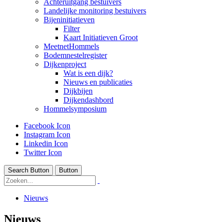
Achteruitgang bestuivers
Landelijke monitoring bestuivers
Bijeninitiatieven
Filter
Kaart Initiatieven Groot
MeetnetHommels
Bodemnestelregister
Dijkenproject
Wat is een dijk?
Nieuws en publicaties
Dijkbijen
Dijkendashbord
Hommelsymposium
Facebook Icon
Instagram Icon
Linkedin Icon
Twitter Icon
Search Button
Button
Nieuws
Nieuws