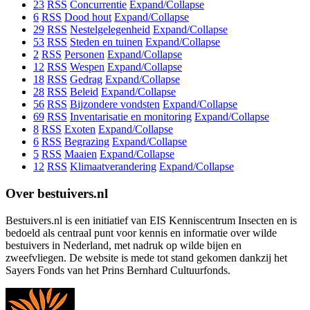
23
RSS
Concurrentie
Expand/Collapse
6
RSS
Dood hout
Expand/Collapse
29
RSS
Nestelgelegenheid
Expand/Collapse
53
RSS
Steden en tuinen
Expand/Collapse
2
RSS
Personen
Expand/Collapse
12
RSS
Wespen
Expand/Collapse
18
RSS
Gedrag
Expand/Collapse
28
RSS
Beleid
Expand/Collapse
56
RSS
Bijzondere vondsten
Expand/Collapse
69
RSS
Inventarisatie en monitoring
Expand/Collapse
8
RSS
Exoten
Expand/Collapse
6
RSS
Begrazing
Expand/Collapse
5
RSS
Maaien
Expand/Collapse
12
RSS
Klimaatverandering
Expand/Collapse
Over bestuivers.nl
Bestuivers.nl is een initiatief van EIS Kenniscentrum Insecten en is
bedoeld als centraal punt voor kennis en informatie over wilde
bestuivers in Nederland, met nadruk op wilde bijen en
zweefvliegen. De website is mede tot stand gekomen dankzij het
Sayers Fonds van het Prins Bernhard Cultuurfonds.