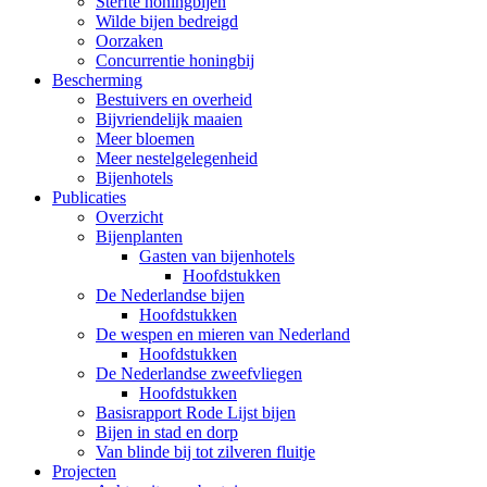
Sterfte honingbijen
Wilde bijen bedreigd
Oorzaken
Concurrentie honingbij
Bescherming
Bestuivers en overheid
Bijvriendelijk maaien
Meer bloemen
Meer nestelgelegenheid
Bijenhotels
Publicaties
Overzicht
Bijenplanten
Gasten van bijenhotels
Hoofdstukken
De Nederlandse bijen
Hoofdstukken
De wespen en mieren van Nederland
Hoofdstukken
De Nederlandse zweefvliegen
Hoofdstukken
Basisrapport Rode Lijst bijen
Bijen in stad en dorp
Van blinde bij tot zilveren fluitje
Projecten