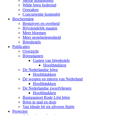
Sterfte honingbijen
Wilde bijen bedreigd
Oorzaken
Concurrentie honingbij
Bescherming
Bestuivers en overheid
Bijvriendelijk maaien
Meer bloemen
Meer nestelgelegenheid
Bijenhotels
Publicaties
Overzicht
Bijenplanten
Gasten van bijenhotels
Hoofdstukken
De Nederlandse bijen
Hoofdstukken
De wespen en mieren van Nederland
Hoofdstukken
De Nederlandse zweefvliegen
Hoofdstukken
Basisrapport Rode Lijst bijen
Bijen in stad en dorp
Van blinde bij tot zilveren fluitje
Projecten