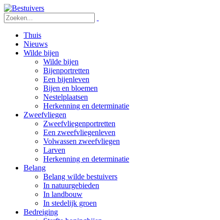
Thuis
Nieuws
Wilde bijen
Wilde bijen
Bijenportretten
Een bijenleven
Bijen en bloemen
Nestelplaatsen
Herkenning en determinatie
Zweefvliegen
Zweefvliegenportretten
Een zweefvliegenleven
Volwassen zweefvliegen
Larven
Herkenning en determinatie
Belang
Belang wilde bestuivers
In natuurgebieden
In landbouw
In stedelijk groen
Bedreiging