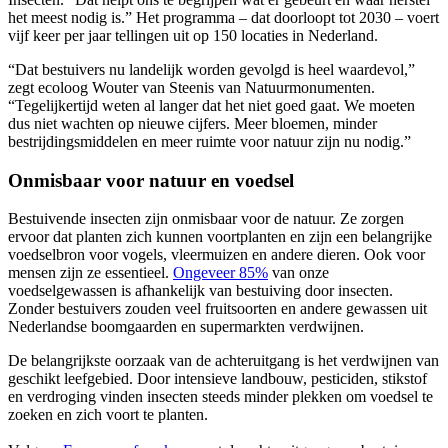
het meest nodig is.” Het programma – dat doorloopt tot 2030 – voert
vijf keer per jaar tellingen uit op 150 locaties in Nederland.
“Dat bestuivers nu landelijk worden gevolgd is heel waardevol,”
zegt ecoloog Wouter van Steenis van Natuurmonumenten.
“Tegelijkertijd weten al langer dat het niet goed gaat. We moeten
dus niet wachten op nieuwe cijfers. Meer bloemen, minder
bestrijdingsmiddelen en meer ruimte voor natuur zijn nu nodig.”
Onmisbaar voor natuur en voedsel
Bestuivende insecten zijn onmisbaar voor de natuur. Ze zorgen
ervoor dat planten zich kunnen voortplanten en zijn een belangrijke
voedselbron voor vogels, vleermuizen en andere dieren. Ook voor
mensen zijn ze essentieel.
Ongeveer 85%
van onze
voedselgewassen is afhankelijk van bestuiving door insecten.
Zonder bestuivers zouden veel fruitsoorten en andere gewassen uit
Nederlandse boomgaarden en supermarkten verdwijnen.
De belangrijkste oorzaak van de achteruitgang is het verdwijnen van
geschikt leefgebied. Door intensieve landbouw, pesticiden, stikstof
en verdroging vinden insecten steeds minder plekken om voedsel te
zoeken en zich voort te planten.