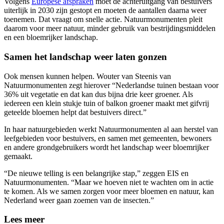
Volgens
Europese afspraken
moet de achteruitgang van bestuivers
uiterlijk in 2030 zijn gestopt en moeten de aantallen daarna weer
toenemen. Dat vraagt om snelle actie. Natuurmonumenten pleit
daarom voor meer natuur, minder gebruik van bestrijdingsmiddelen
en een bloemrijker landschap.
Samen het landschap weer laten gonzen
Ook mensen kunnen helpen. Wouter van Steenis van
Natuurmonumenten zegt hierover “Nederlandse tuinen bestaan voor
36% uit vegetatie en dat kan dus bijna drie keer groener. Als
iedereen een klein stukje tuin of balkon groener maakt met gifvrij
geteelde bloemen helpt dat bestuivers direct.”
In haar natuurgebieden werkt Natuurmonumenten al aan herstel van
leefgebieden voor bestuivers, en samen met gemeenten, bewoners
en andere grondgebruikers wordt het landschap weer bloemrijker
gemaakt.
“De nieuwe telling is een belangrijke stap,” zeggen EIS en
Natuurmonumenten. “Maar we hoeven niet te wachten om in actie
te komen. Als we samen zorgen voor meer bloemen en natuur, kan
Nederland weer gaan zoemen van de insecten.”
Lees meer