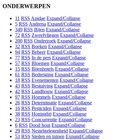
ONDERWERPEN
11
RSS
Apidae
Expand/Collapse
5
RSS
Andrena
Expand/Collapse
349
RSS
Bijen
Expand/Collapse
72
RSS
Zweefvliegen
Expand/Collapse
200
RSS
Onderzoek
Expand/Collapse
32
RSS
Boeken
Expand/Collapse
94
RSS
Beheer
Expand/Collapse
77
RSS
In de pers
Expand/Collapse
57
RSS
Bloemen
Expand/Collapse
15
RSS
Bijenhotels
Expand/Collapse
61
RSS
Bedreiging
Expand/Collapse
18
RSS
Evenementen
Expand/Collapse
43
RSS
Bestuiving
Expand/Collapse
42
RSS
Landbouw
Expand/Collapse
97
RSS
Hommels
Expand/Collapse
26
RSS
Determinatie
Expand/Collapse
16
RSS
Pesticiden
Expand/Collapse
38
RSS
Honingbij
Expand/Collapse
23
RSS
Concurrentie
Expand/Collapse
6
RSS
Dood hout
Expand/Collapse
29
RSS
Nestelgelegenheid
Expand/Collapse
53
RSS
Steden en tuinen
Expand/Collapse