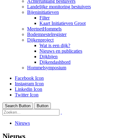
Achteruitgang bestuivers
Landelijke monitoring bestuivers
Bijeninitiatieven
Filter
Kaart Initiatieven Groot
MeetnetHommels
Bodemnestelregister
Dijkenproject
Wat is een dijk?
Nieuws en publicaties
Dijkbijen
Dijkendashbord
Hommelsymposium
Facebook Icon
Instagram Icon
Linkedin Icon
Twitter Icon
Search Button
Button
Nieuws
Nieuws