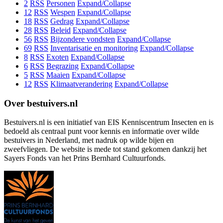
2
RSS
Personen
Expand/Collapse
12
RSS
Wespen
Expand/Collapse
18
RSS
Gedrag
Expand/Collapse
28
RSS
Beleid
Expand/Collapse
56
RSS
Bijzondere vondsten
Expand/Collapse
69
RSS
Inventarisatie en monitoring
Expand/Collapse
8
RSS
Exoten
Expand/Collapse
6
RSS
Begrazing
Expand/Collapse
5
RSS
Maaien
Expand/Collapse
12
RSS
Klimaatverandering
Expand/Collapse
Over bestuivers.nl
Bestuivers.nl is een initiatief van EIS Kenniscentrum Insecten en is
bedoeld als centraal punt voor kennis en informatie over wilde
bestuivers in Nederland, met nadruk op wilde bijen en
zweefvliegen. De website is mede tot stand gekomen dankzij het
Sayers Fonds van het Prins Bernhard Cultuurfonds.