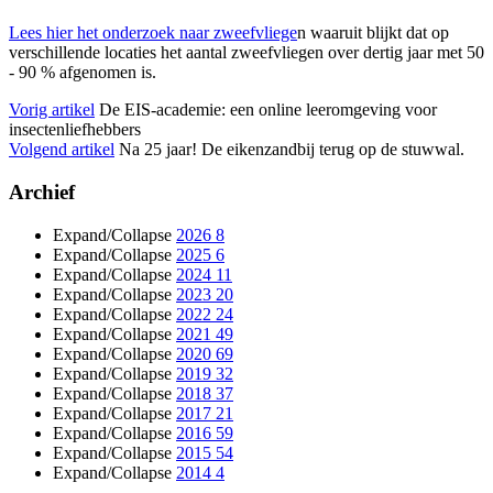
Lees hier het onderzoek naar zweefvliege
n waaruit blijkt dat op
verschillende locaties het aantal zweefvliegen over dertig jaar met 50
- 90 % afgenomen is.
Vorig artikel
De EIS-academie: een online leeromgeving voor
insectenliefhebbers
Volgend artikel
Na 25 jaar! De eikenzandbij terug op de stuwwal.
Archief
Expand/Collapse
2026
8
Expand/Collapse
2025
6
Expand/Collapse
2024
11
Expand/Collapse
2023
20
Expand/Collapse
2022
24
Expand/Collapse
2021
49
Expand/Collapse
2020
69
Expand/Collapse
2019
32
Expand/Collapse
2018
37
Expand/Collapse
2017
21
Expand/Collapse
2016
59
Expand/Collapse
2015
54
Expand/Collapse
2014
4