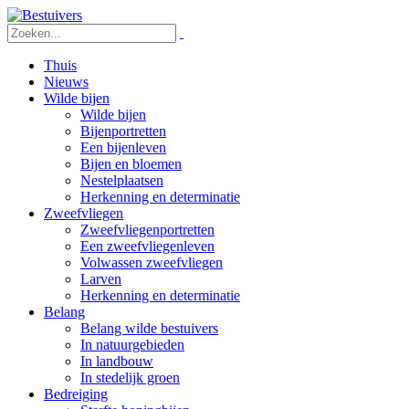
Thuis
Nieuws
Wilde bijen
Wilde bijen
Bijenportretten
Een bijenleven
Bijen en bloemen
Nestelplaatsen
Herkenning en determinatie
Zweefvliegen
Zweefvliegenportretten
Een zweefvliegenleven
Volwassen zweefvliegen
Larven
Herkenning en determinatie
Belang
Belang wilde bestuivers
In natuurgebieden
In landbouw
In stedelijk groen
Bedreiging