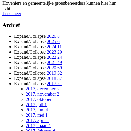
Hoveniers en gemeentelijke groenbeheerders kunnen hier hun
licht...
Lees meer
Archief
Expand/Collapse
2026
8
Expand/Collapse
2025
6
Expand/Collapse
2024
11
Expand/Collapse
2023
20
Expand/Collapse
2022
24
Expand/Collapse
2021
49
Expand/Collapse
2020
69
Expand/Collapse
2019
32
Expand/Collapse
2018
37
Expand/Collapse
2017
21
2017, december
3
2017, november
2
2017, oktober
1
2017, juli
1
2017, juni
4
2017, mei
1
2017, april
1
2017, maart
1
2017, februari
6