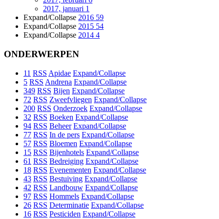
2017, januari
1
Expand/Collapse
2016
59
Expand/Collapse
2015
54
Expand/Collapse
2014
4
ONDERWERPEN
11
RSS
Apidae
Expand/Collapse
5
RSS
Andrena
Expand/Collapse
349
RSS
Bijen
Expand/Collapse
72
RSS
Zweefvliegen
Expand/Collapse
200
RSS
Onderzoek
Expand/Collapse
32
RSS
Boeken
Expand/Collapse
94
RSS
Beheer
Expand/Collapse
77
RSS
In de pers
Expand/Collapse
57
RSS
Bloemen
Expand/Collapse
15
RSS
Bijenhotels
Expand/Collapse
61
RSS
Bedreiging
Expand/Collapse
18
RSS
Evenementen
Expand/Collapse
43
RSS
Bestuiving
Expand/Collapse
42
RSS
Landbouw
Expand/Collapse
97
RSS
Hommels
Expand/Collapse
26
RSS
Determinatie
Expand/Collapse
16
RSS
Pesticiden
Expand/Collapse