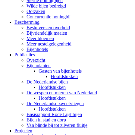
Sterfte honingbijen
Wilde bijen bedreigd
Oorzaken
Concurrentie honingbij
Bescherming
Bestuivers en overheid
Bijvriendelijk maaien
Meer bloemen
Meer nestelgelegenheid
Bijenhotels
Publicaties
Overzicht
Bijenplanten
Gasten van bijenhotels
Hoofdstukken
De Nederlandse bijen
Hoofdstukken
De wespen en mieren van Nederland
Hoofdstukken
De Nederlandse zweefvliegen
Hoofdstukken
Basisrapport Rode Lijst bijen
Bijen in stad en dorp
Van blinde bij tot zilveren fluitje
Projecten