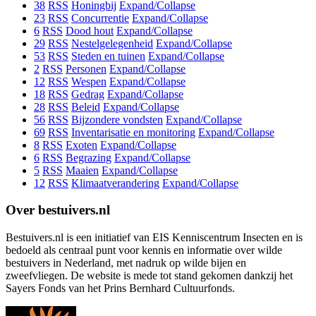
38
RSS
Honingbij
Expand/Collapse
23
RSS
Concurrentie
Expand/Collapse
6
RSS
Dood hout
Expand/Collapse
29
RSS
Nestelgelegenheid
Expand/Collapse
53
RSS
Steden en tuinen
Expand/Collapse
2
RSS
Personen
Expand/Collapse
12
RSS
Wespen
Expand/Collapse
18
RSS
Gedrag
Expand/Collapse
28
RSS
Beleid
Expand/Collapse
56
RSS
Bijzondere vondsten
Expand/Collapse
69
RSS
Inventarisatie en monitoring
Expand/Collapse
8
RSS
Exoten
Expand/Collapse
6
RSS
Begrazing
Expand/Collapse
5
RSS
Maaien
Expand/Collapse
12
RSS
Klimaatverandering
Expand/Collapse
Over bestuivers.nl
Bestuivers.nl is een initiatief van EIS Kenniscentrum Insecten en is
bedoeld als centraal punt voor kennis en informatie over wilde
bestuivers in Nederland, met nadruk op wilde bijen en
zweefvliegen. De website is mede tot stand gekomen dankzij het
Sayers Fonds van het Prins Bernhard Cultuurfonds.