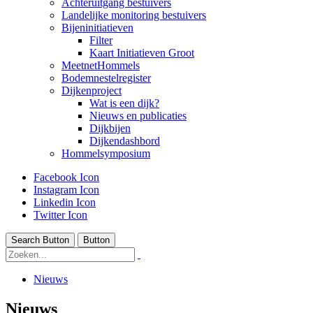
Achteruitgang bestuivers
Landelijke monitoring bestuivers
Bijeninitiatieven
Filter
Kaart Initiatieven Groot
MeetnetHommels
Bodemnestelregister
Dijkenproject
Wat is een dijk?
Nieuws en publicaties
Dijkbijen
Dijkendashbord
Hommelsymposium
Facebook Icon
Instagram Icon
Linkedin Icon
Twitter Icon
Search Button
Button
Nieuws
Nieuws