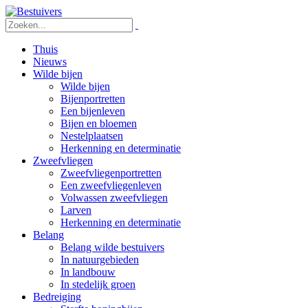
Thuis
Nieuws
Wilde bijen
Wilde bijen
Bijenportretten
Een bijenleven
Bijen en bloemen
Nestelplaatsen
Herkenning en determinatie
Zweefvliegen
Zweefvliegenportretten
Een zweefvliegenleven
Volwassen zweefvliegen
Larven
Herkenning en determinatie
Belang
Belang wilde bestuivers
In natuurgebieden
In landbouw
In stedelijk groen
Bedreiging