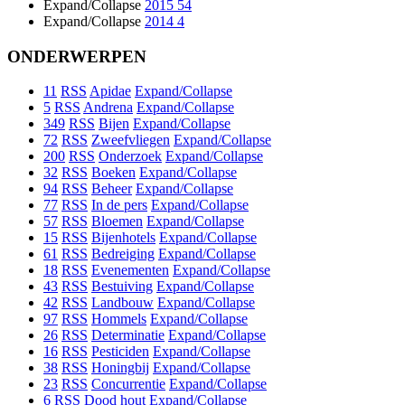
Expand/Collapse
2015
54
Expand/Collapse
2014
4
ONDERWERPEN
11
RSS
Apidae
Expand/Collapse
5
RSS
Andrena
Expand/Collapse
349
RSS
Bijen
Expand/Collapse
72
RSS
Zweefvliegen
Expand/Collapse
200
RSS
Onderzoek
Expand/Collapse
32
RSS
Boeken
Expand/Collapse
94
RSS
Beheer
Expand/Collapse
77
RSS
In de pers
Expand/Collapse
57
RSS
Bloemen
Expand/Collapse
15
RSS
Bijenhotels
Expand/Collapse
61
RSS
Bedreiging
Expand/Collapse
18
RSS
Evenementen
Expand/Collapse
43
RSS
Bestuiving
Expand/Collapse
42
RSS
Landbouw
Expand/Collapse
97
RSS
Hommels
Expand/Collapse
26
RSS
Determinatie
Expand/Collapse
16
RSS
Pesticiden
Expand/Collapse
38
RSS
Honingbij
Expand/Collapse
23
RSS
Concurrentie
Expand/Collapse
6
RSS
Dood hout
Expand/Collapse