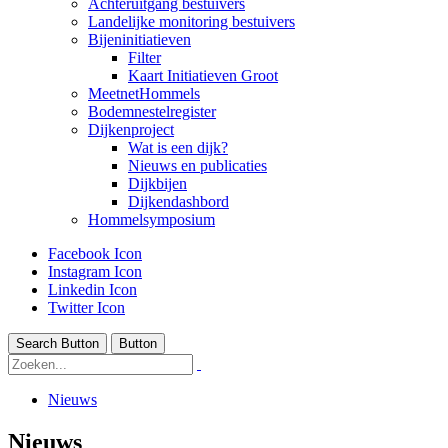
Achteruitgang bestuivers
Landelijke monitoring bestuivers
Bijeninitiatieven
Filter
Kaart Initiatieven Groot
MeetnetHommels
Bodemnestelregister
Dijkenproject
Wat is een dijk?
Nieuws en publicaties
Dijkbijen
Dijkendashbord
Hommelsymposium
Facebook Icon
Instagram Icon
Linkedin Icon
Twitter Icon
Search Button
Button
Nieuws
Nieuws