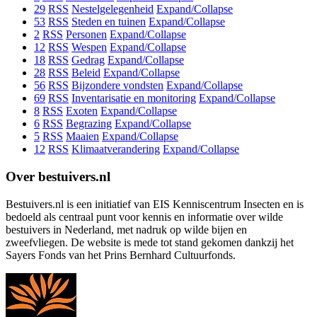
29
RSS
Nestelgelegenheid
Expand/Collapse
53
RSS
Steden en tuinen
Expand/Collapse
2
RSS
Personen
Expand/Collapse
12
RSS
Wespen
Expand/Collapse
18
RSS
Gedrag
Expand/Collapse
28
RSS
Beleid
Expand/Collapse
56
RSS
Bijzondere vondsten
Expand/Collapse
69
RSS
Inventarisatie en monitoring
Expand/Collapse
8
RSS
Exoten
Expand/Collapse
6
RSS
Begrazing
Expand/Collapse
5
RSS
Maaien
Expand/Collapse
12
RSS
Klimaatverandering
Expand/Collapse
Over bestuivers.nl
Bestuivers.nl is een initiatief van EIS Kenniscentrum Insecten en is
bedoeld als centraal punt voor kennis en informatie over wilde
bestuivers in Nederland, met nadruk op wilde bijen en
zweefvliegen. De website is mede tot stand gekomen dankzij het
Sayers Fonds van het Prins Bernhard Cultuurfonds.