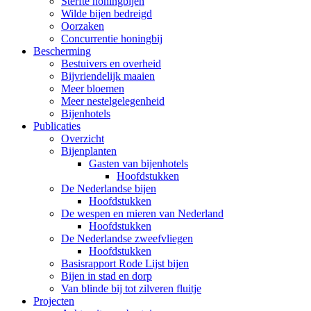
Sterfte honingbijen
Wilde bijen bedreigd
Oorzaken
Concurrentie honingbij
Bescherming
Bestuivers en overheid
Bijvriendelijk maaien
Meer bloemen
Meer nestelgelegenheid
Bijenhotels
Publicaties
Overzicht
Bijenplanten
Gasten van bijenhotels
Hoofdstukken
De Nederlandse bijen
Hoofdstukken
De wespen en mieren van Nederland
Hoofdstukken
De Nederlandse zweefvliegen
Hoofdstukken
Basisrapport Rode Lijst bijen
Bijen in stad en dorp
Van blinde bij tot zilveren fluitje
Projecten