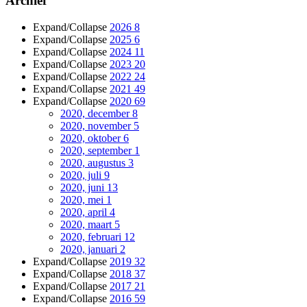
Archief
Expand/Collapse
2026
8
Expand/Collapse
2025
6
Expand/Collapse
2024
11
Expand/Collapse
2023
20
Expand/Collapse
2022
24
Expand/Collapse
2021
49
Expand/Collapse
2020
69
2020, december
8
2020, november
5
2020, oktober
6
2020, september
1
2020, augustus
3
2020, juli
9
2020, juni
13
2020, mei
1
2020, april
4
2020, maart
5
2020, februari
12
2020, januari
2
Expand/Collapse
2019
32
Expand/Collapse
2018
37
Expand/Collapse
2017
21
Expand/Collapse
2016
59