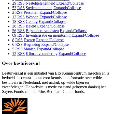
29
RSS
Nestelgelegenheid
Expand/Collapse
53
RSS
Steden en tuinen
Expand/Collapse
2
RSS
Personen
Expand/Collapse
12
RSS
Wespen
Expand/Collapse
18
RSS
Gedrag
Expand/Collapse
28
RSS
Beleid
Expand/Collapse
56
RSS
Bijzondere vondsten
Expand/Collapse
69
RSS
Inventarisatie en monitoring
Expand/Collapse
8
RSS
Exoten
Expand/Collapse
6
RSS
Begrazing
Expand/Collapse
5
RSS
Maaien
Expand/Collapse
12
RSS
Klimaatverandering
Expand/Collapse
Over bestuivers.nl
Bestuivers.nl is een initiatief van EIS Kenniscentrum Insecten en is
bedoeld als centraal punt voor kennis en informatie over wilde
bestuivers in Nederland, met nadruk op wilde bijen en
zweefvliegen. De website is mede tot stand gekomen dankzij het
Sayers Fonds van het Prins Bernhard Cultuurfonds.