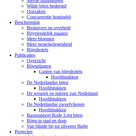
Sterfte honingbijen
Wilde bijen bedreigd
Oorzaken
Concurrentie honingbij
Bescherming
Bestuivers en overheid
Bijvriendelijk maaien
Meer bloemen
Meer nestelgelegenheid
Bijenhotels
Publicaties
Overzicht
Bijenplanten
Gasten van bijenhotels
Hoofdstukken
De Nederlandse bijen
Hoofdstukken
De wespen en mieren van Nederland
Hoofdstukken
De Nederlandse zweefvliegen
Hoofdstukken
Basisrapport Rode Lijst bijen
Bijen in stad en dorp
Van blinde bij tot zilveren fluitje
Projecten