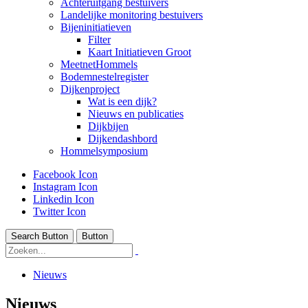
Achteruitgang bestuivers
Landelijke monitoring bestuivers
Bijeninitiatieven
Filter
Kaart Initiatieven Groot
MeetnetHommels
Bodemnestelregister
Dijkenproject
Wat is een dijk?
Nieuws en publicaties
Dijkbijen
Dijkendashbord
Hommelsymposium
Facebook Icon
Instagram Icon
Linkedin Icon
Twitter Icon
Search Button
Button
Nieuws
Nieuws