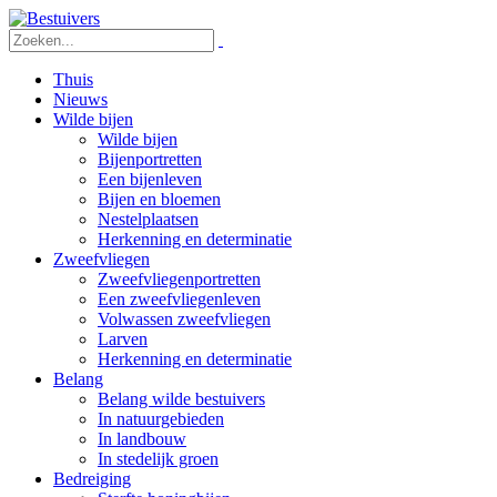
Thuis
Nieuws
Wilde bijen
Wilde bijen
Bijenportretten
Een bijenleven
Bijen en bloemen
Nestelplaatsen
Herkenning en determinatie
Zweefvliegen
Zweefvliegenportretten
Een zweefvliegenleven
Volwassen zweefvliegen
Larven
Herkenning en determinatie
Belang
Belang wilde bestuivers
In natuurgebieden
In landbouw
In stedelijk groen
Bedreiging