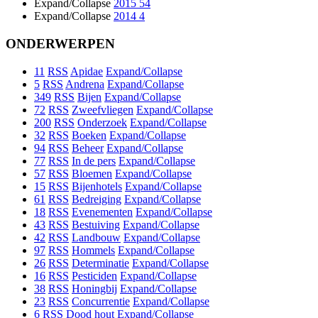
Expand/Collapse
2015
54
Expand/Collapse
2014
4
ONDERWERPEN
11
RSS
Apidae
Expand/Collapse
5
RSS
Andrena
Expand/Collapse
349
RSS
Bijen
Expand/Collapse
72
RSS
Zweefvliegen
Expand/Collapse
200
RSS
Onderzoek
Expand/Collapse
32
RSS
Boeken
Expand/Collapse
94
RSS
Beheer
Expand/Collapse
77
RSS
In de pers
Expand/Collapse
57
RSS
Bloemen
Expand/Collapse
15
RSS
Bijenhotels
Expand/Collapse
61
RSS
Bedreiging
Expand/Collapse
18
RSS
Evenementen
Expand/Collapse
43
RSS
Bestuiving
Expand/Collapse
42
RSS
Landbouw
Expand/Collapse
97
RSS
Hommels
Expand/Collapse
26
RSS
Determinatie
Expand/Collapse
16
RSS
Pesticiden
Expand/Collapse
38
RSS
Honingbij
Expand/Collapse
23
RSS
Concurrentie
Expand/Collapse
6
RSS
Dood hout
Expand/Collapse