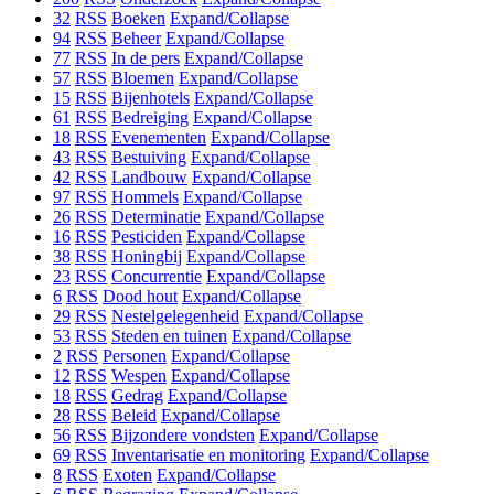
32
RSS
Boeken
Expand/Collapse
94
RSS
Beheer
Expand/Collapse
77
RSS
In de pers
Expand/Collapse
57
RSS
Bloemen
Expand/Collapse
15
RSS
Bijenhotels
Expand/Collapse
61
RSS
Bedreiging
Expand/Collapse
18
RSS
Evenementen
Expand/Collapse
43
RSS
Bestuiving
Expand/Collapse
42
RSS
Landbouw
Expand/Collapse
97
RSS
Hommels
Expand/Collapse
26
RSS
Determinatie
Expand/Collapse
16
RSS
Pesticiden
Expand/Collapse
38
RSS
Honingbij
Expand/Collapse
23
RSS
Concurrentie
Expand/Collapse
6
RSS
Dood hout
Expand/Collapse
29
RSS
Nestelgelegenheid
Expand/Collapse
53
RSS
Steden en tuinen
Expand/Collapse
2
RSS
Personen
Expand/Collapse
12
RSS
Wespen
Expand/Collapse
18
RSS
Gedrag
Expand/Collapse
28
RSS
Beleid
Expand/Collapse
56
RSS
Bijzondere vondsten
Expand/Collapse
69
RSS
Inventarisatie en monitoring
Expand/Collapse
8
RSS
Exoten
Expand/Collapse