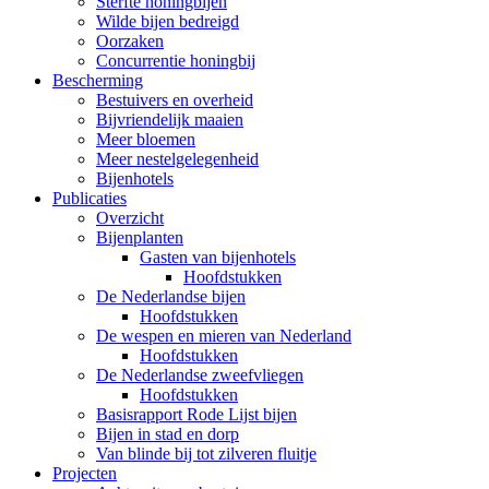
Sterfte honingbijen
Wilde bijen bedreigd
Oorzaken
Concurrentie honingbij
Bescherming
Bestuivers en overheid
Bijvriendelijk maaien
Meer bloemen
Meer nestelgelegenheid
Bijenhotels
Publicaties
Overzicht
Bijenplanten
Gasten van bijenhotels
Hoofdstukken
De Nederlandse bijen
Hoofdstukken
De wespen en mieren van Nederland
Hoofdstukken
De Nederlandse zweefvliegen
Hoofdstukken
Basisrapport Rode Lijst bijen
Bijen in stad en dorp
Van blinde bij tot zilveren fluitje
Projecten