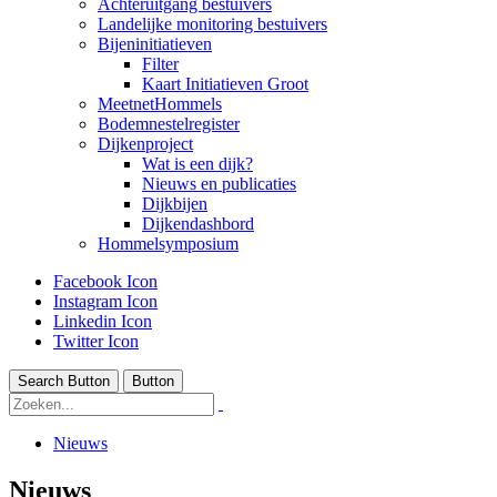
Achteruitgang bestuivers
Landelijke monitoring bestuivers
Bijeninitiatieven
Filter
Kaart Initiatieven Groot
MeetnetHommels
Bodemnestelregister
Dijkenproject
Wat is een dijk?
Nieuws en publicaties
Dijkbijen
Dijkendashbord
Hommelsymposium
Facebook Icon
Instagram Icon
Linkedin Icon
Twitter Icon
Search Button
Button
Nieuws
Nieuws