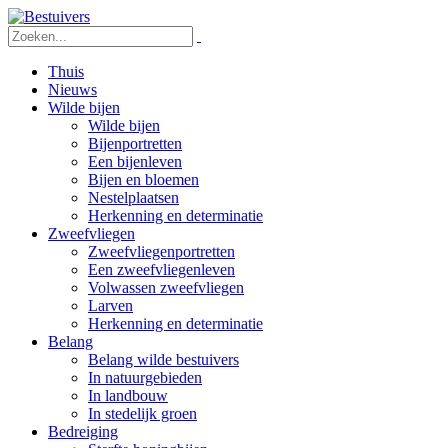
Thuis
Nieuws
Wilde bijen
Wilde bijen
Bijenportretten
Een bijenleven
Bijen en bloemen
Nestelplaatsen
Herkenning en determinatie
Zweefvliegen
Zweefvliegenportretten
Een zweefvliegenleven
Volwassen zweefvliegen
Larven
Herkenning en determinatie
Belang
Belang wilde bestuivers
In natuurgebieden
In landbouw
In stedelijk groen
Bedreiging