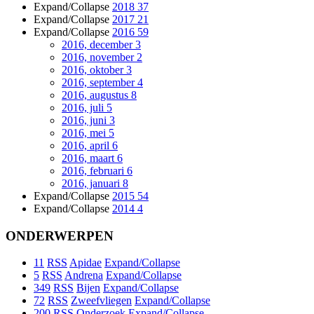
Expand/Collapse
2018
37
Expand/Collapse
2017
21
Expand/Collapse
2016
59
2016, december
3
2016, november
2
2016, oktober
3
2016, september
4
2016, augustus
8
2016, juli
5
2016, juni
3
2016, mei
5
2016, april
6
2016, maart
6
2016, februari
6
2016, januari
8
Expand/Collapse
2015
54
Expand/Collapse
2014
4
ONDERWERPEN
11
RSS
Apidae
Expand/Collapse
5
RSS
Andrena
Expand/Collapse
349
RSS
Bijen
Expand/Collapse
72
RSS
Zweefvliegen
Expand/Collapse
200
RSS
Onderzoek
Expand/Collapse