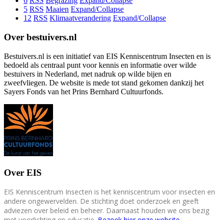
6
RSS
Begrazing
Expand/Collapse
5
RSS
Maaien
Expand/Collapse
12
RSS
Klimaatverandering
Expand/Collapse
Over bestuivers.nl
Bestuivers.nl is een initiatief van EIS Kenniscentrum Insecten en is
bedoeld als centraal punt voor kennis en informatie over wilde
bestuivers in Nederland, met nadruk op wilde bijen en
zweefvliegen. De website is mede tot stand gekomen dankzij het
Sayers Fonds van het Prins Bernhard Cultuurfonds.
Over EIS
EIS Kenniscentrum Insecten is het kenniscentrum voor insecten en
andere ongewervelden. De stichting doet onderzoek en geeft
adviezen over beleid en beheer. Daarnaast houden we ons bezig
met voorlichting en educatie.
Bezoek hier onze website
.