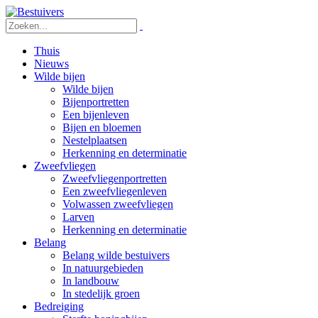
Thuis
Nieuws
Wilde bijen
Wilde bijen
Bijenportretten
Een bijenleven
Bijen en bloemen
Nestelplaatsen
Herkenning en determinatie
Zweefvliegen
Zweefvliegenportretten
Een zweefvliegenleven
Volwassen zweefvliegen
Larven
Herkenning en determinatie
Belang
Belang wilde bestuivers
In natuurgebieden
In landbouw
In stedelijk groen
Bedreiging