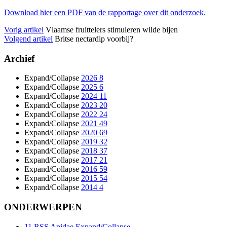
Download hier een PDF van de rapportage over dit onderzoek.
Vorig artikel
Vlaamse fruittelers stimuleren wilde bijen
Volgend artikel
Britse nectardip voorbij?
Archief
Expand/Collapse
2026
8
Expand/Collapse
2025
6
Expand/Collapse
2024
11
Expand/Collapse
2023
20
Expand/Collapse
2022
24
Expand/Collapse
2021
49
Expand/Collapse
2020
69
Expand/Collapse
2019
32
Expand/Collapse
2018
37
Expand/Collapse
2017
21
Expand/Collapse
2016
59
Expand/Collapse
2015
54
Expand/Collapse
2014
4
ONDERWERPEN
11
RSS
Apidae
Expand/Collapse