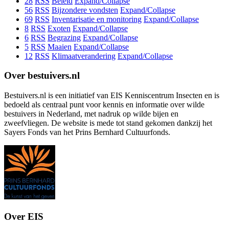
28
RSS
Beleid
Expand/Collapse
56
RSS
Bijzondere vondsten
Expand/Collapse
69
RSS
Inventarisatie en monitoring
Expand/Collapse
8
RSS
Exoten
Expand/Collapse
6
RSS
Begrazing
Expand/Collapse
5
RSS
Maaien
Expand/Collapse
12
RSS
Klimaatverandering
Expand/Collapse
Over bestuivers.nl
Bestuivers.nl is een initiatief van EIS Kenniscentrum Insecten en is
bedoeld als centraal punt voor kennis en informatie over wilde
bestuivers in Nederland, met nadruk op wilde bijen en
zweefvliegen. De website is mede tot stand gekomen dankzij het
Sayers Fonds van het Prins Bernhard Cultuurfonds.
Over EIS