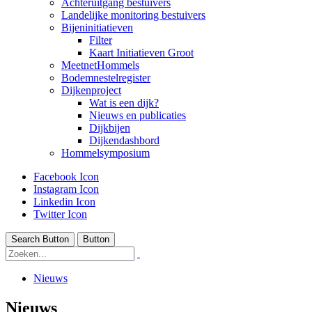
Achteruitgang bestuivers
Landelijke monitoring bestuivers
Bijeninitiatieven
Filter
Kaart Initiatieven Groot
MeetnetHommels
Bodemnestelregister
Dijkenproject
Wat is een dijk?
Nieuws en publicaties
Dijkbijen
Dijkendashbord
Hommelsymposium
Facebook Icon
Instagram Icon
Linkedin Icon
Twitter Icon
Search Button
Button
Nieuws
Nieuws