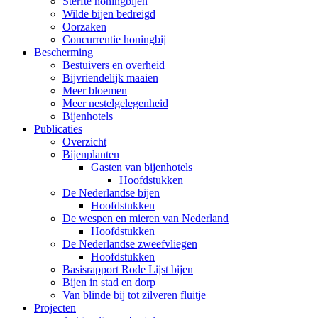
Sterfte honingbijen
Wilde bijen bedreigd
Oorzaken
Concurrentie honingbij
Bescherming
Bestuivers en overheid
Bijvriendelijk maaien
Meer bloemen
Meer nestelgelegenheid
Bijenhotels
Publicaties
Overzicht
Bijenplanten
Gasten van bijenhotels
Hoofdstukken
De Nederlandse bijen
Hoofdstukken
De wespen en mieren van Nederland
Hoofdstukken
De Nederlandse zweefvliegen
Hoofdstukken
Basisrapport Rode Lijst bijen
Bijen in stad en dorp
Van blinde bij tot zilveren fluitje
Projecten