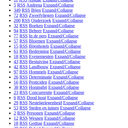
5
RSS
Andrena
Expand/Collapse
349
RSS
Bijen
Expand/Collapse
72
RSS
Zweefvliegen
Expand/Collapse
200
RSS
Onderzoek
Expand/Collapse
32
RSS
Boeken
Expand/Collapse
94
RSS
Beheer
Expand/Collapse
77
RSS
In de pers
Expand/Collapse
57
RSS
Bloemen
Expand/Collapse
15
RSS
Bijenhotels
Expand/Collapse
61
RSS
Bedreiging
Expand/Collapse
18
RSS
Evenementen
Expand/Collapse
43
RSS
Bestuiving
Expand/Collapse
42
RSS
Landbouw
Expand/Collapse
97
RSS
Hommels
Expand/Collapse
26
RSS
Determinatie
Expand/Collapse
16
RSS
Pesticiden
Expand/Collapse
38
RSS
Honingbij
Expand/Collapse
23
RSS
Concurrentie
Expand/Collapse
6
RSS
Dood hout
Expand/Collapse
29
RSS
Nestelgelegenheid
Expand/Collapse
53
RSS
Steden en tuinen
Expand/Collapse
2
RSS
Personen
Expand/Collapse
12
RSS
Wespen
Expand/Collapse
18
RSS
Gedrag
Expand/Collapse