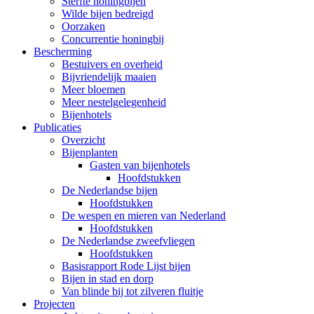
Sterfte honingbijen
Wilde bijen bedreigd
Oorzaken
Concurrentie honingbij
Bescherming
Bestuivers en overheid
Bijvriendelijk maaien
Meer bloemen
Meer nestelgelegenheid
Bijenhotels
Publicaties
Overzicht
Bijenplanten
Gasten van bijenhotels
Hoofdstukken
De Nederlandse bijen
Hoofdstukken
De wespen en mieren van Nederland
Hoofdstukken
De Nederlandse zweefvliegen
Hoofdstukken
Basisrapport Rode Lijst bijen
Bijen in stad en dorp
Van blinde bij tot zilveren fluitje
Projecten