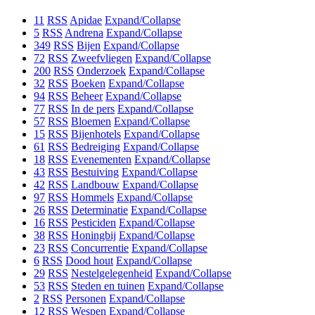
11
RSS
Apidae
Expand/Collapse
5
RSS
Andrena
Expand/Collapse
349
RSS
Bijen
Expand/Collapse
72
RSS
Zweefvliegen
Expand/Collapse
200
RSS
Onderzoek
Expand/Collapse
32
RSS
Boeken
Expand/Collapse
94
RSS
Beheer
Expand/Collapse
77
RSS
In de pers
Expand/Collapse
57
RSS
Bloemen
Expand/Collapse
15
RSS
Bijenhotels
Expand/Collapse
61
RSS
Bedreiging
Expand/Collapse
18
RSS
Evenementen
Expand/Collapse
43
RSS
Bestuiving
Expand/Collapse
42
RSS
Landbouw
Expand/Collapse
97
RSS
Hommels
Expand/Collapse
26
RSS
Determinatie
Expand/Collapse
16
RSS
Pesticiden
Expand/Collapse
38
RSS
Honingbij
Expand/Collapse
23
RSS
Concurrentie
Expand/Collapse
6
RSS
Dood hout
Expand/Collapse
29
RSS
Nestelgelegenheid
Expand/Collapse
53
RSS
Steden en tuinen
Expand/Collapse
2
RSS
Personen
Expand/Collapse
12
RSS
Wespen
Expand/Collapse