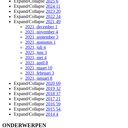
Expand/Collapse
2025
6
Expand/Collapse
2024
11
Expand/Collapse
2023
20
Expand/Collapse
2022
24
Expand/Collapse
2021
49
2021, december
1
2021, november
4
2021, september
3
2021, augustus
1
2021, juli
4
2021, juni
3
2021, mei
4
2021, april
8
2021, maart
10
2021, februari
3
2021, januari
8
Expand/Collapse
2020
69
Expand/Collapse
2019
32
Expand/Collapse
2018
37
Expand/Collapse
2017
21
Expand/Collapse
2016
59
Expand/Collapse
2015
54
Expand/Collapse
2014
4
ONDERWERPEN