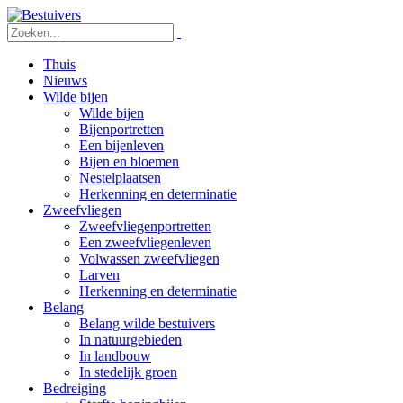
Thuis
Nieuws
Wilde bijen
Wilde bijen
Bijenportretten
Een bijenleven
Bijen en bloemen
Nestelplaatsen
Herkenning en determinatie
Zweefvliegen
Zweefvliegenportretten
Een zweefvliegenleven
Volwassen zweefvliegen
Larven
Herkenning en determinatie
Belang
Belang wilde bestuivers
In natuurgebieden
In landbouw
In stedelijk groen
Bedreiging