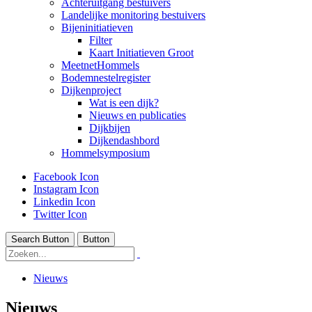
Achteruitgang bestuivers
Landelijke monitoring bestuivers
Bijeninitiatieven
Filter
Kaart Initiatieven Groot
MeetnetHommels
Bodemnestelregister
Dijkenproject
Wat is een dijk?
Nieuws en publicaties
Dijkbijen
Dijkendashbord
Hommelsymposium
Facebook Icon
Instagram Icon
Linkedin Icon
Twitter Icon
Search Button
Button
Nieuws
Nieuws