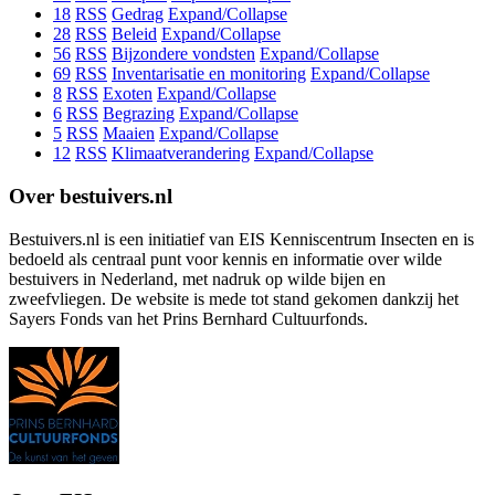
18
RSS
Gedrag
Expand/Collapse
28
RSS
Beleid
Expand/Collapse
56
RSS
Bijzondere vondsten
Expand/Collapse
69
RSS
Inventarisatie en monitoring
Expand/Collapse
8
RSS
Exoten
Expand/Collapse
6
RSS
Begrazing
Expand/Collapse
5
RSS
Maaien
Expand/Collapse
12
RSS
Klimaatverandering
Expand/Collapse
Over bestuivers.nl
Bestuivers.nl is een initiatief van EIS Kenniscentrum Insecten en is
bedoeld als centraal punt voor kennis en informatie over wilde
bestuivers in Nederland, met nadruk op wilde bijen en
zweefvliegen. De website is mede tot stand gekomen dankzij het
Sayers Fonds van het Prins Bernhard Cultuurfonds.