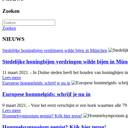
Zoeken
Zoeken
NIEUWS
Stedelijke honingbijen verdringen wilde bijen in München
Stedelijke honingbijen verdringen wilde bijen in Mü
11 maart 2021. - In Duitse steden heeft het houden van honingbijen i
Lees meer
Europese hommelgids: schrijf je nu in
Europese hommelgids: schrijf je nu in
9 maart 2021. - Voor het eerst verschijnt er een boek waarmee alle
Lees meer
Hommelsymposium gemist? Kijk hier terug!
Hommelsymposium gemist? Kijk hier terug!