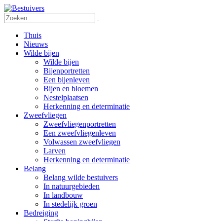
Thuis
Nieuws
Wilde bijen
Wilde bijen
Bijenportretten
Een bijenleven
Bijen en bloemen
Nestelplaatsen
Herkenning en determinatie
Zweefvliegen
Zweefvliegenportretten
Een zweefvliegenleven
Volwassen zweefvliegen
Larven
Herkenning en determinatie
Belang
Belang wilde bestuivers
In natuurgebieden
In landbouw
In stedelijk groen
Bedreiging