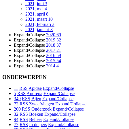
2021, juni
3
2021, mei
4
2021, april
8
2021, maart
10
2021, februari
3
2021, januari
8
Expand/Collapse
2020
69
Expand/Collapse
2019
32
Expand/Collapse
2018
37
Expand/Collapse
2017
21
Expand/Collapse
2016
59
Expand/Collapse
2015
54
Expand/Collapse
2014
4
ONDERWERPEN
11
RSS
Apidae
Expand/Collapse
5
RSS
Andrena
Expand/Collapse
349
RSS
Bijen
Expand/Collapse
72
RSS
Zweefvliegen
Expand/Collapse
200
RSS
Onderzoek
Expand/Collapse
32
RSS
Boeken
Expand/Collapse
94
RSS
Beheer
Expand/Collapse
77
RSS
In de pers
Expand/Collapse