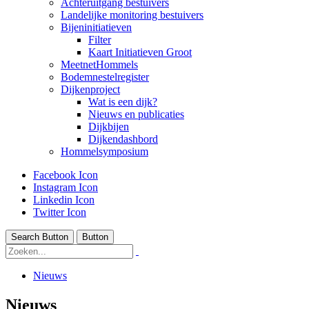
Achteruitgang bestuivers
Landelijke monitoring bestuivers
Bijeninitiatieven
Filter
Kaart Initiatieven Groot
MeetnetHommels
Bodemnestelregister
Dijkenproject
Wat is een dijk?
Nieuws en publicaties
Dijkbijen
Dijkendashbord
Hommelsymposium
Facebook Icon
Instagram Icon
Linkedin Icon
Twitter Icon
Search Button
Button
Nieuws
Nieuws