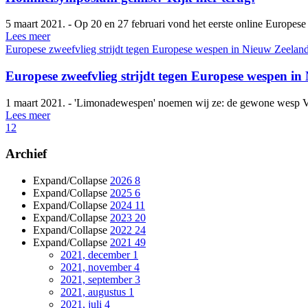
5 maart 2021. - Op 20 en 27 februari vond het eerste online Europes
Lees meer
Europese zweefvlieg strijdt tegen Europese wespen in Nieuw Zeelan
Europese zweefvlieg strijdt tegen Europese wespen i
1 maart 2021. - 'Limonadewespen' noemen wij ze: de gewone wesp Ve
Lees meer
1
2
Archief
Expand/Collapse
2026
8
Expand/Collapse
2025
6
Expand/Collapse
2024
11
Expand/Collapse
2023
20
Expand/Collapse
2022
24
Expand/Collapse
2021
49
2021, december
1
2021, november
4
2021, september
3
2021, augustus
1
2021, juli
4