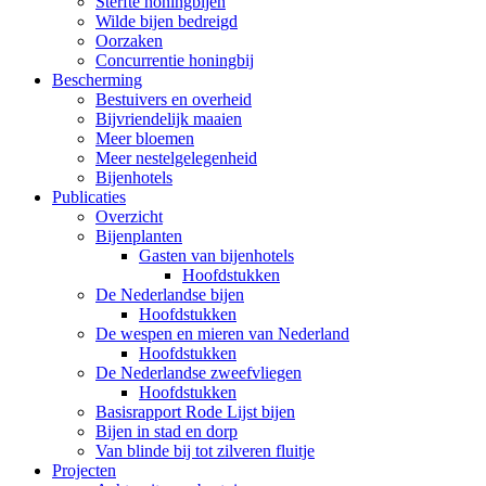
Sterfte honingbijen
Wilde bijen bedreigd
Oorzaken
Concurrentie honingbij
Bescherming
Bestuivers en overheid
Bijvriendelijk maaien
Meer bloemen
Meer nestelgelegenheid
Bijenhotels
Publicaties
Overzicht
Bijenplanten
Gasten van bijenhotels
Hoofdstukken
De Nederlandse bijen
Hoofdstukken
De wespen en mieren van Nederland
Hoofdstukken
De Nederlandse zweefvliegen
Hoofdstukken
Basisrapport Rode Lijst bijen
Bijen in stad en dorp
Van blinde bij tot zilveren fluitje
Projecten