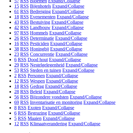
57
RSS
Bloemen
Expand/Collapse
15
RSS
Bijenhotels
Expand/Collapse
61
RSS
Bedreiging
Expand/Collapse
18
RSS
Evenementen
Expand/Collapse
43
RSS
Bestuiving
Expand/Collapse
42
RSS
Landbouw
Expand/Collapse
97
RSS
Hommels
Expand/Collapse
26
RSS
Determinatie
Expand/Collapse
16
RSS
Pesticiden
Expand/Collapse
38
RSS
Honingbij
Expand/Collapse
23
RSS
Concurrentie
Expand/Collapse
6
RSS
Dood hout
Expand/Collapse
29
RSS
Nestelgelegenheid
Expand/Collapse
53
RSS
Steden en tuinen
Expand/Collapse
2
RSS
Personen
Expand/Collapse
12
RSS
Wespen
Expand/Collapse
18
RSS
Gedrag
Expand/Collapse
28
RSS
Beleid
Expand/Collapse
56
RSS
Bijzondere vondsten
Expand/Collapse
69
RSS
Inventarisatie en monitoring
Expand/Collapse
8
RSS
Exoten
Expand/Collapse
6
RSS
Begrazing
Expand/Collapse
5
RSS
Maaien
Expand/Collapse
12
RSS
Klimaatverandering
Expand/Collapse