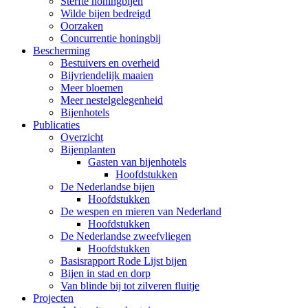
Sterfte honingbijen
Wilde bijen bedreigd
Oorzaken
Concurrentie honingbij
Bescherming
Bestuivers en overheid
Bijvriendelijk maaien
Meer bloemen
Meer nestelgelegenheid
Bijenhotels
Publicaties
Overzicht
Bijenplanten
Gasten van bijenhotels
Hoofdstukken
De Nederlandse bijen
Hoofdstukken
De wespen en mieren van Nederland
Hoofdstukken
De Nederlandse zweefvliegen
Hoofdstukken
Basisrapport Rode Lijst bijen
Bijen in stad en dorp
Van blinde bij tot zilveren fluitje
Projecten