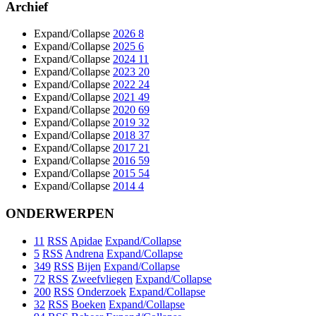
Archief
Expand/Collapse
2026
8
Expand/Collapse
2025
6
Expand/Collapse
2024
11
Expand/Collapse
2023
20
Expand/Collapse
2022
24
Expand/Collapse
2021
49
Expand/Collapse
2020
69
Expand/Collapse
2019
32
Expand/Collapse
2018
37
Expand/Collapse
2017
21
Expand/Collapse
2016
59
Expand/Collapse
2015
54
Expand/Collapse
2014
4
ONDERWERPEN
11
RSS
Apidae
Expand/Collapse
5
RSS
Andrena
Expand/Collapse
349
RSS
Bijen
Expand/Collapse
72
RSS
Zweefvliegen
Expand/Collapse
200
RSS
Onderzoek
Expand/Collapse
32
RSS
Boeken
Expand/Collapse