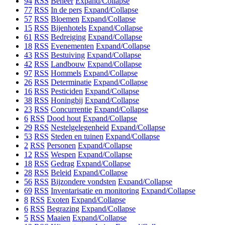
94
RSS
Beheer
Expand/Collapse
77
RSS
In de pers
Expand/Collapse
57
RSS
Bloemen
Expand/Collapse
15
RSS
Bijenhotels
Expand/Collapse
61
RSS
Bedreiging
Expand/Collapse
18
RSS
Evenementen
Expand/Collapse
43
RSS
Bestuiving
Expand/Collapse
42
RSS
Landbouw
Expand/Collapse
97
RSS
Hommels
Expand/Collapse
26
RSS
Determinatie
Expand/Collapse
16
RSS
Pesticiden
Expand/Collapse
38
RSS
Honingbij
Expand/Collapse
23
RSS
Concurrentie
Expand/Collapse
6
RSS
Dood hout
Expand/Collapse
29
RSS
Nestelgelegenheid
Expand/Collapse
53
RSS
Steden en tuinen
Expand/Collapse
2
RSS
Personen
Expand/Collapse
12
RSS
Wespen
Expand/Collapse
18
RSS
Gedrag
Expand/Collapse
28
RSS
Beleid
Expand/Collapse
56
RSS
Bijzondere vondsten
Expand/Collapse
69
RSS
Inventarisatie en monitoring
Expand/Collapse
8
RSS
Exoten
Expand/Collapse
6
RSS
Begrazing
Expand/Collapse
5
RSS
Maaien
Expand/Collapse