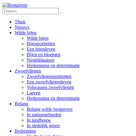
Thuis
Nieuws
Wilde bijen
Wilde bijen
Bijenportretten
Een bijenleven
Bijen en bloemen
Nestelplaatsen
Herkenning en determinatie
Zweefvliegen
Zweefvliegenportretten
Een zweefvliegenleven
Volwassen zweefvliegen
Larven
Herkenning en determinatie
Belang
Belang wilde bestuivers
In natuurgebieden
In landbouw
In stedelijk groen
Bedreiging