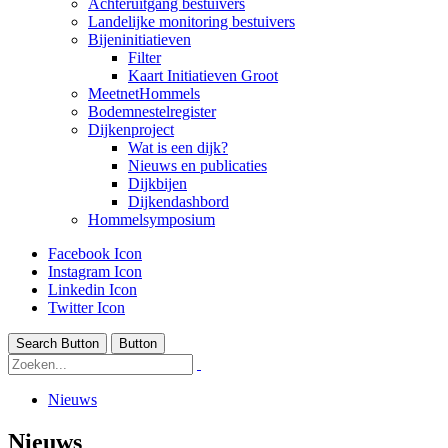
Achteruitgang bestuivers
Landelijke monitoring bestuivers
Bijeninitiatieven
Filter
Kaart Initiatieven Groot
MeetnetHommels
Bodemnestelregister
Dijkenproject
Wat is een dijk?
Nieuws en publicaties
Dijkbijen
Dijkendashbord
Hommelsymposium
Facebook Icon
Instagram Icon
Linkedin Icon
Twitter Icon
Search Button
Button
Nieuws
Nieuws