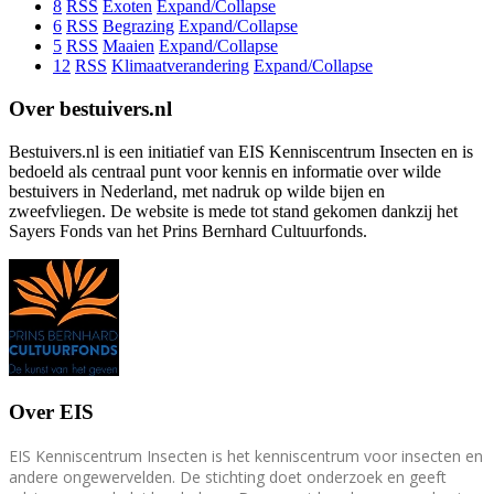
8
RSS
Exoten
Expand/Collapse
6
RSS
Begrazing
Expand/Collapse
5
RSS
Maaien
Expand/Collapse
12
RSS
Klimaatverandering
Expand/Collapse
Over bestuivers.nl
Bestuivers.nl is een initiatief van EIS Kenniscentrum Insecten en is
bedoeld als centraal punt voor kennis en informatie over wilde
bestuivers in Nederland, met nadruk op wilde bijen en
zweefvliegen. De website is mede tot stand gekomen dankzij het
Sayers Fonds van het Prins Bernhard Cultuurfonds.
Over EIS
EIS Kenniscentrum Insecten is het kenniscentrum voor insecten en
andere ongewervelden. De stichting doet onderzoek en geeft