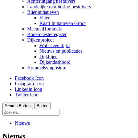
Achteruitgang bestuivers
Landelijke monitoring bestuivers
Bijeninitiatieven
Filter
Kaart Initiatieven Groot
MeetnetHommels
Bodemnestelregister
Dijkenproject
Wat is een dijk?
Nieuws en publicaties
Dijkbijen
Dijkendashbord
Hommelsymposium
Facebook Icon
Instagram Icon
Linkedin Icon
Twitter Icon
Search Button
Button
Nieuws
Nieuws