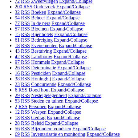
72
RSS
Zweefvliegen
Expand/Collapse
200
RSS
Onderzoek
Expand/Collapse
32
RSS
Boeken
Expand/Collapse
94
RSS
Beheer
Expand/Collapse
77
RSS
In de pers
Expand/Collapse
57
RSS
Bloemen
Expand/Collapse
15
RSS
Bijenhotels
Expand/Collapse
61
RSS
Bedreiging
Expand/Collapse
18
RSS
Evenementen
Expand/Collapse
43
RSS
Bestuiving
Expand/Collapse
42
RSS
Landbouw
Expand/Collapse
97
RSS
Hommels
Expand/Collapse
26
RSS
Determinatie
Expand/Collapse
16
RSS
Pesticiden
Expand/Collapse
38
RSS
Honingbij
Expand/Collapse
23
RSS
Concurrentie
Expand/Collapse
6
RSS
Dood hout
Expand/Collapse
29
RSS
Nestelgelegenheid
Expand/Collapse
53
RSS
Steden en tuinen
Expand/Collapse
2
RSS
Personen
Expand/Collapse
12
RSS
Wespen
Expand/Collapse
18
RSS
Gedrag
Expand/Collapse
28
RSS
Beleid
Expand/Collapse
56
RSS
Bijzondere vondsten
Expand/Collapse
69
RSS
Inventarisatie en monitoring
Expand/Collapse