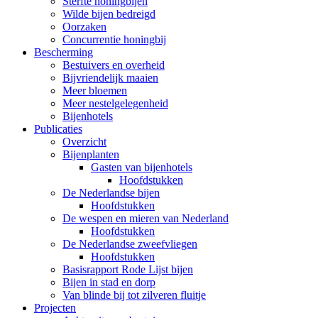
Sterfte honingbijen
Wilde bijen bedreigd
Oorzaken
Concurrentie honingbij
Bescherming
Bestuivers en overheid
Bijvriendelijk maaien
Meer bloemen
Meer nestelgelegenheid
Bijenhotels
Publicaties
Overzicht
Bijenplanten
Gasten van bijenhotels
Hoofdstukken
De Nederlandse bijen
Hoofdstukken
De wespen en mieren van Nederland
Hoofdstukken
De Nederlandse zweefvliegen
Hoofdstukken
Basisrapport Rode Lijst bijen
Bijen in stad en dorp
Van blinde bij tot zilveren fluitje
Projecten