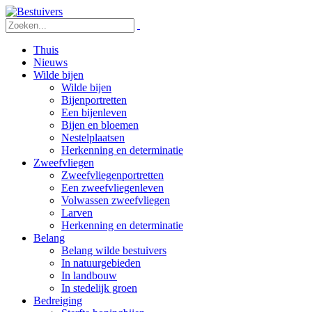
Thuis
Nieuws
Wilde bijen
Wilde bijen
Bijenportretten
Een bijenleven
Bijen en bloemen
Nestelplaatsen
Herkenning en determinatie
Zweefvliegen
Zweefvliegenportretten
Een zweefvliegenleven
Volwassen zweefvliegen
Larven
Herkenning en determinatie
Belang
Belang wilde bestuivers
In natuurgebieden
In landbouw
In stedelijk groen
Bedreiging