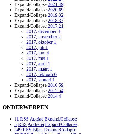
Expand/Collapse
2021
49
Expand/Collapse
2020
69
Expand/Collapse
2019
32
Expand/Collapse
2018
37
Expand/Collapse
2017
21
2017, december
3
2017, november
2
2017, oktober
1
2017, juli
1
2017, juni
4
2017, mei
1
2017, april
1
2017, maart
1
2017, februari
6
2017, januari
1
Expand/Collapse
2016
59
Expand/Collapse
2015
54
Expand/Collapse
2014
4
ONDERWERPEN
11
RSS
Apidae
Expand/Collapse
5
RSS
Andrena
Expand/Collapse
349
RSS
Bijen
Expand/Collapse