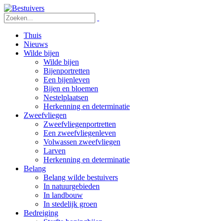
Thuis
Nieuws
Wilde bijen
Wilde bijen
Bijenportretten
Een bijenleven
Bijen en bloemen
Nestelplaatsen
Herkenning en determinatie
Zweefvliegen
Zweefvliegenportretten
Een zweefvliegenleven
Volwassen zweefvliegen
Larven
Herkenning en determinatie
Belang
Belang wilde bestuivers
In natuurgebieden
In landbouw
In stedelijk groen
Bedreiging