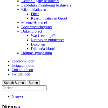
Achteruitgang bestuivers
Landelijke monitoring bestuivers
Bijeninitiatieven
Filter
Kaart Initiatieven Groot
MeetnetHommels
Bodemnestelregister
Dijkenproject
Wat is een dijk?
Nieuws en publicaties
Dijkbijen
Dijkendashbord
Hommelsymposium
Facebook Icon
Instagram Icon
Linkedin Icon
Twitter Icon
Search Button
Button
Nieuws
Nieuws