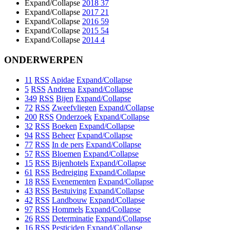
Expand/Collapse
2018
37
Expand/Collapse
2017
21
Expand/Collapse
2016
59
Expand/Collapse
2015
54
Expand/Collapse
2014
4
ONDERWERPEN
11
RSS
Apidae
Expand/Collapse
5
RSS
Andrena
Expand/Collapse
349
RSS
Bijen
Expand/Collapse
72
RSS
Zweefvliegen
Expand/Collapse
200
RSS
Onderzoek
Expand/Collapse
32
RSS
Boeken
Expand/Collapse
94
RSS
Beheer
Expand/Collapse
77
RSS
In de pers
Expand/Collapse
57
RSS
Bloemen
Expand/Collapse
15
RSS
Bijenhotels
Expand/Collapse
61
RSS
Bedreiging
Expand/Collapse
18
RSS
Evenementen
Expand/Collapse
43
RSS
Bestuiving
Expand/Collapse
42
RSS
Landbouw
Expand/Collapse
97
RSS
Hommels
Expand/Collapse
26
RSS
Determinatie
Expand/Collapse
16
RSS
Pesticiden
Expand/Collapse