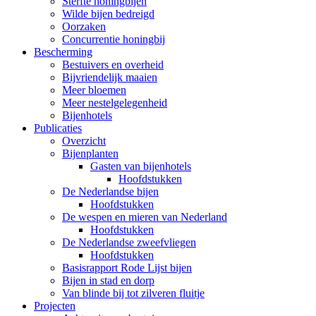
Sterfte honingbijen
Wilde bijen bedreigd
Oorzaken
Concurrentie honingbij
Bescherming
Bestuivers en overheid
Bijvriendelijk maaien
Meer bloemen
Meer nestelgelegenheid
Bijenhotels
Publicaties
Overzicht
Bijenplanten
Gasten van bijenhotels
Hoofdstukken
De Nederlandse bijen
Hoofdstukken
De wespen en mieren van Nederland
Hoofdstukken
De Nederlandse zweefvliegen
Hoofdstukken
Basisrapport Rode Lijst bijen
Bijen in stad en dorp
Van blinde bij tot zilveren fluitje
Projecten