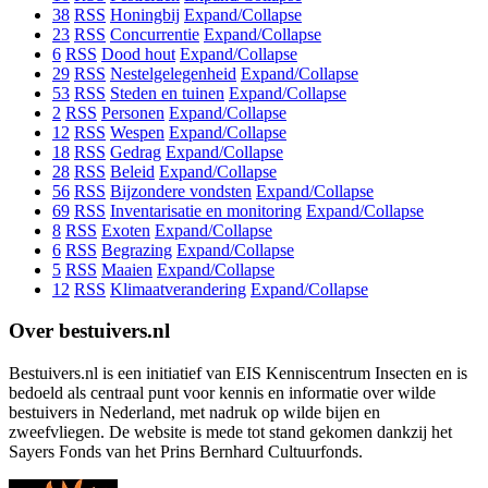
38
RSS
Honingbij
Expand/Collapse
23
RSS
Concurrentie
Expand/Collapse
6
RSS
Dood hout
Expand/Collapse
29
RSS
Nestelgelegenheid
Expand/Collapse
53
RSS
Steden en tuinen
Expand/Collapse
2
RSS
Personen
Expand/Collapse
12
RSS
Wespen
Expand/Collapse
18
RSS
Gedrag
Expand/Collapse
28
RSS
Beleid
Expand/Collapse
56
RSS
Bijzondere vondsten
Expand/Collapse
69
RSS
Inventarisatie en monitoring
Expand/Collapse
8
RSS
Exoten
Expand/Collapse
6
RSS
Begrazing
Expand/Collapse
5
RSS
Maaien
Expand/Collapse
12
RSS
Klimaatverandering
Expand/Collapse
Over bestuivers.nl
Bestuivers.nl is een initiatief van EIS Kenniscentrum Insecten en is
bedoeld als centraal punt voor kennis en informatie over wilde
bestuivers in Nederland, met nadruk op wilde bijen en
zweefvliegen. De website is mede tot stand gekomen dankzij het
Sayers Fonds van het Prins Bernhard Cultuurfonds.