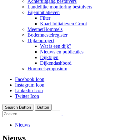
Achteruitgang bestuivers
Landelijke monitoring bestuivers
Bijeninitiatieven
Filter
Kaart Initiatieven Groot
MeetnetHommels
Bodemnestelregister
Dijkenproject
Wat is een dijk?
Nieuws en publicaties
Dijkbijen
Dijkendashbord
Hommelsymposium
Facebook Icon
Instagram Icon
Linkedin Icon
Twitter Icon
Search Button
Button
Nieuws
Nieuws