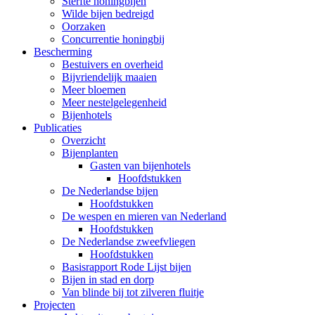
Sterfte honingbijen
Wilde bijen bedreigd
Oorzaken
Concurrentie honingbij
Bescherming
Bestuivers en overheid
Bijvriendelijk maaien
Meer bloemen
Meer nestelgelegenheid
Bijenhotels
Publicaties
Overzicht
Bijenplanten
Gasten van bijenhotels
Hoofdstukken
De Nederlandse bijen
Hoofdstukken
De wespen en mieren van Nederland
Hoofdstukken
De Nederlandse zweefvliegen
Hoofdstukken
Basisrapport Rode Lijst bijen
Bijen in stad en dorp
Van blinde bij tot zilveren fluitje
Projecten