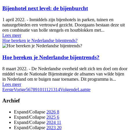
Bijenhotel next level: de bijenburcht
1 april 2022. - Inmiddels zijn bijenhotels in parken, tuinen en
natuurgebieden een vertrouwd gezicht. Doorgaans bestaan deze uit
een combinatie van holle stengels en houtblokken met...
Lees meer
Hoe bereken je Nederlandse bijentrends?
Hoe bereken je Nederlandse bijentrends?
8 maart 2022. - De Nederlandse overheid stelt zich ten doel om door
middel van de Nationale Bijenstrategie de afnames van wilde bijen
in Nederland om te buigen naar toenames. Dit programma is...
Lees meer
Eerste
Vorige
5
6
7
8
9
10
11
12
13
14
Volgende
Laatste
Archief
Expand/Collapse
2026
8
Expand/Collapse
2025
6
Expand/Collapse
2024
11
Expand/Collapse
2023
20