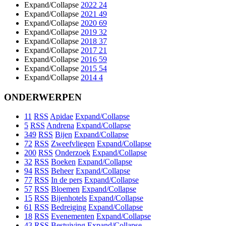
Expand/Collapse
2022
24
Expand/Collapse
2021
49
Expand/Collapse
2020
69
Expand/Collapse
2019
32
Expand/Collapse
2018
37
Expand/Collapse
2017
21
Expand/Collapse
2016
59
Expand/Collapse
2015
54
Expand/Collapse
2014
4
ONDERWERPEN
11
RSS
Apidae
Expand/Collapse
5
RSS
Andrena
Expand/Collapse
349
RSS
Bijen
Expand/Collapse
72
RSS
Zweefvliegen
Expand/Collapse
200
RSS
Onderzoek
Expand/Collapse
32
RSS
Boeken
Expand/Collapse
94
RSS
Beheer
Expand/Collapse
77
RSS
In de pers
Expand/Collapse
57
RSS
Bloemen
Expand/Collapse
15
RSS
Bijenhotels
Expand/Collapse
61
RSS
Bedreiging
Expand/Collapse
18
RSS
Evenementen
Expand/Collapse
43
RSS
Bestuiving
Expand/Collapse