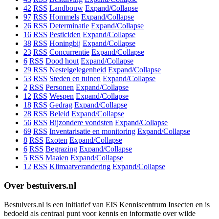
42
RSS
Landbouw
Expand/Collapse
97
RSS
Hommels
Expand/Collapse
26
RSS
Determinatie
Expand/Collapse
16
RSS
Pesticiden
Expand/Collapse
38
RSS
Honingbij
Expand/Collapse
23
RSS
Concurrentie
Expand/Collapse
6
RSS
Dood hout
Expand/Collapse
29
RSS
Nestelgelegenheid
Expand/Collapse
53
RSS
Steden en tuinen
Expand/Collapse
2
RSS
Personen
Expand/Collapse
12
RSS
Wespen
Expand/Collapse
18
RSS
Gedrag
Expand/Collapse
28
RSS
Beleid
Expand/Collapse
56
RSS
Bijzondere vondsten
Expand/Collapse
69
RSS
Inventarisatie en monitoring
Expand/Collapse
8
RSS
Exoten
Expand/Collapse
6
RSS
Begrazing
Expand/Collapse
5
RSS
Maaien
Expand/Collapse
12
RSS
Klimaatverandering
Expand/Collapse
Over bestuivers.nl
Bestuivers.nl is een initiatief van EIS Kenniscentrum Insecten en is
bedoeld als centraal punt voor kennis en informatie over wilde