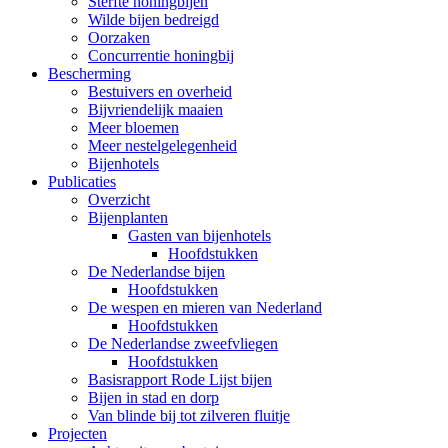
Sterfte honingbijen
Wilde bijen bedreigd
Oorzaken
Concurrentie honingbij
Bescherming
Bestuivers en overheid
Bijvriendelijk maaien
Meer bloemen
Meer nestelgelegenheid
Bijenhotels
Publicaties
Overzicht
Bijenplanten
Gasten van bijenhotels
Hoofdstukken
De Nederlandse bijen
Hoofdstukken
De wespen en mieren van Nederland
Hoofdstukken
De Nederlandse zweefvliegen
Hoofdstukken
Basisrapport Rode Lijst bijen
Bijen in stad en dorp
Van blinde bij tot zilveren fluitje
Projecten