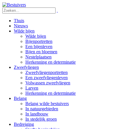
Thuis
Nieuws
Wilde bijen
Wilde bijen
Bijenportretten
Een bijenleven
Bijen en bloemen
Nestelplaatsen
Herkenning en determinatie
Zweefvliegen
Zweefvliegenportretten
Een zweefvliegenleven
Volwassen zweefvliegen
Larven
Herkenning en determinatie
Belang
Belang wilde bestuivers
In natuurgebieden
In landbouw
In stedelijk groen
Bedreiging