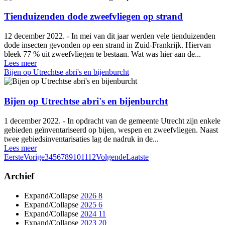
Tienduizenden dode zweefvliegen op strand
12 december 2022. - In mei van dit jaar werden vele tienduizenden
dode insecten gevonden op een strand in Zuid-Frankrijk. Hiervan
bleek 77 % uit zweefvliegen te bestaan. Wat was hier aan de...
Lees meer
Bijen op Utrechtse abri's en bijenburcht
Bijen op Utrechtse abri's en bijenburcht
1 december 2022. - In opdracht van de gemeente Utrecht zijn enkele
gebieden geïnventariseerd op bijen, wespen en zweefvliegen. Naast
twee gebiedsinventarisaties lag de nadruk in de...
Lees meer
Eerste
Vorige
3
4
5
6
7
8
9
10
11
12
Volgende
Laatste
Archief
Expand/Collapse
2026
8
Expand/Collapse
2025
6
Expand/Collapse
2024
11
Expand/Collapse
2023
20