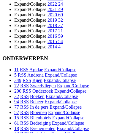
Expand/Collapse
2022
24
Expand/Collapse
2021
49
Expand/Collapse
2020
69
Expand/Collapse
2019
32
Expand/Collapse
2018
37
Expand/Collapse
2017
21
Expand/Collapse
2016
59
Expand/Collapse
2015
54
Expand/Collapse
2014
4
ONDERWERPEN
11
RSS
Apidae
Expand/Collapse
5
RSS
Andrena
Expand/Collapse
349
RSS
Bijen
Expand/Collapse
72
RSS
Zweefvliegen
Expand/Collapse
200
RSS
Onderzoek
Expand/Collapse
32
RSS
Boeken
Expand/Collapse
94
RSS
Beheer
Expand/Collapse
77
RSS
In de pers
Expand/Collapse
57
RSS
Bloemen
Expand/Collapse
15
RSS
Bijenhotels
Expand/Collapse
61
RSS
Bedreiging
Expand/Collapse
18
RSS
Evenementen
Expand/Collapse