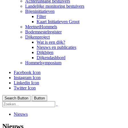
Achteruitgang bestuivers
Landelijke monitoring bestuivers
Bijeninitiatieven
Filter
Kaart Initiatieven Groot
MeetnetHommels
Bodemnestelregister
Dijkenproject
Wat is een dijk?
Nieuws en publicaties
Dijkbijen
Dijkendashbord
Hommelsymposium
Facebook Icon
Instagram Icon
Linkedin Icon
Twitter Icon
Search Button
Button
Nieuws
Nieuws