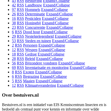
43
RSS
Bestuiving
Expand/Collapse
42
RSS
Landbouw
Expand/Collapse
97
RSS
Hommels
Expand/Collapse
26
RSS
Determinatie
Expand/Collapse
16
RSS
Pesticiden
Expand/Collapse
38
RSS
Honingbij
Expand/Collapse
23
RSS
Concurrentie
Expand/Collapse
6
RSS
Dood hout
Expand/Collapse
29
RSS
Nestelgelegenheid
Expand/Collapse
53
RSS
Steden en tuinen
Expand/Collapse
2
RSS
Personen
Expand/Collapse
12
RSS
Wespen
Expand/Collapse
18
RSS
Gedrag
Expand/Collapse
28
RSS
Beleid
Expand/Collapse
56
RSS
Bijzondere vondsten
Expand/Collapse
69
RSS
Inventarisatie en monitoring
Expand/Collapse
8
RSS
Exoten
Expand/Collapse
6
RSS
Begrazing
Expand/Collapse
5
RSS
Maaien
Expand/Collapse
12
RSS
Klimaatverandering
Expand/Collapse
Over bestuivers.nl
Bestuivers.nl is een initiatief van EIS Kenniscentrum Insecten en is
bedoeld als centraal punt voor kennis en informatie over wilde