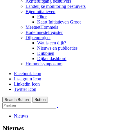
Achteruitgang bestuivers
Landelijke monitoring bestuivers
Bijeninitiatieven
Filter
Kaart Initiatieven Groot
MeetnetHommels
Bodemnestelregister
Dijkenproject
Wat is een dijk?
Nieuws en publicaties
Dijkbijen
Dijkendashbord
Hommelsymposium
Facebook Icon
Instagram Icon
Linkedin Icon
Twitter Icon
Search Button
Button
Nieuws
Nieuws