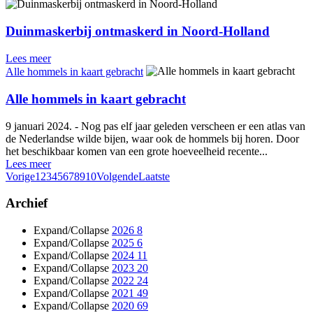
Duinmaskerbij ontmaskerd in Noord-Holland
Lees meer
Alle hommels in kaart gebracht
Alle hommels in kaart gebracht
9 januari 2024. - Nog pas elf jaar geleden verscheen er een atlas van
de Nederlandse wilde bijen, waar ook de hommels bij horen. Door
het beschikbaar komen van een grote hoeveelheid recente...
Lees meer
Vorige
1
2
3
4
5
6
7
8
9
10
Volgende
Laatste
Archief
Expand/Collapse
2026
8
Expand/Collapse
2025
6
Expand/Collapse
2024
11
Expand/Collapse
2023
20
Expand/Collapse
2022
24
Expand/Collapse
2021
49
Expand/Collapse
2020
69