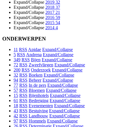
Expand/Collapse
2019
32
Expand/Collapse
2018
37
Expand/Collapse
2017
21
Expand/Collapse
2016
59
Expand/Collapse
2015
54
Expand/Collapse
2014
4
ONDERWERPEN
11
RSS
Apidae
Expand/Collapse
5
RSS
Andrena
Expand/Collapse
349
RSS
Bijen
Expand/Collapse
72
RSS
Zweefvliegen
Expand/Collapse
200
RSS
Onderzoek
Expand/Collapse
32
RSS
Boeken
Expand/Collapse
94
RSS
Beheer
Expand/Collapse
77
RSS
In de pers
Expand/Collapse
57
RSS
Bloemen
Expand/Collapse
15
RSS
Bijenhotels
Expand/Collapse
61
RSS
Bedreiging
Expand/Collapse
18
RSS
Evenementen
Expand/Collapse
43
RSS
Bestuiving
Expand/Collapse
42
RSS
Landbouw
Expand/Collapse
97
RSS
Hommels
Expand/Collapse
26
RSS
Determinatie
Expand/Collapse