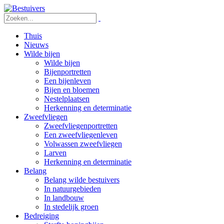
Thuis
Nieuws
Wilde bijen
Wilde bijen
Bijenportretten
Een bijenleven
Bijen en bloemen
Nestelplaatsen
Herkenning en determinatie
Zweefvliegen
Zweefvliegenportretten
Een zweefvliegenleven
Volwassen zweefvliegen
Larven
Herkenning en determinatie
Belang
Belang wilde bestuivers
In natuurgebieden
In landbouw
In stedelijk groen
Bedreiging