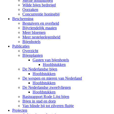
Sterfte honingbijen
Wilde bijen bedreigd
Oorzaken
Concurrentie honingbij
Bescherming
Bestuivers en overheid
Bijvriendelijk maaien
Meer bloemen
Meer nestelgelegenheid
Bijenhotels
Publicaties
Overzicht
Bijenplanten
Gasten van bijenhotels
Hoofdstukken
De Nederlandse bijen
Hoofdstukken
De wespen en mieren van Nederland
Hoofdstukken
De Nederlandse zweefvliegen
Hoofdstukken
Basisrapport Rode Lijst bijen
Bijen in stad en dorp
Van blinde bij tot zilveren fluitje
Projecten