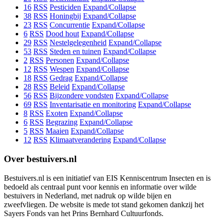
16
RSS
Pesticiden
Expand/Collapse
38
RSS
Honingbij
Expand/Collapse
23
RSS
Concurrentie
Expand/Collapse
6
RSS
Dood hout
Expand/Collapse
29
RSS
Nestelgelegenheid
Expand/Collapse
53
RSS
Steden en tuinen
Expand/Collapse
2
RSS
Personen
Expand/Collapse
12
RSS
Wespen
Expand/Collapse
18
RSS
Gedrag
Expand/Collapse
28
RSS
Beleid
Expand/Collapse
56
RSS
Bijzondere vondsten
Expand/Collapse
69
RSS
Inventarisatie en monitoring
Expand/Collapse
8
RSS
Exoten
Expand/Collapse
6
RSS
Begrazing
Expand/Collapse
5
RSS
Maaien
Expand/Collapse
12
RSS
Klimaatverandering
Expand/Collapse
Over bestuivers.nl
Bestuivers.nl is een initiatief van EIS Kenniscentrum Insecten en is
bedoeld als centraal punt voor kennis en informatie over wilde
bestuivers in Nederland, met nadruk op wilde bijen en
zweefvliegen. De website is mede tot stand gekomen dankzij het
Sayers Fonds van het Prins Bernhard Cultuurfonds.