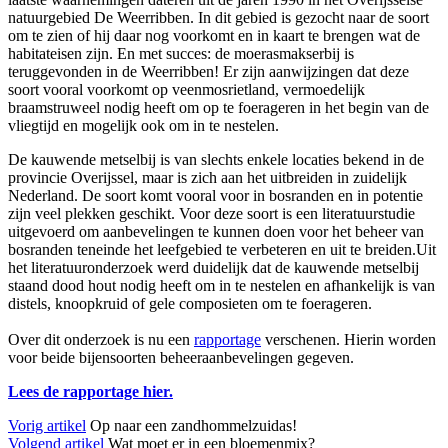
natuurgebied De Weerribben. In dit gebied is gezocht naar de soort
om te zien of hij daar nog voorkomt en in kaart te brengen wat de
habitateisen zijn. En met succes: de moerasmakserbij is
teruggevonden in de Weerribben! Er zijn aanwijzingen dat deze
soort vooral voorkomt op veenmosrietland, vermoedelijk
braamstruweel nodig heeft om op te foerageren in het begin van de
vliegtijd en mogelijk ook om in te nestelen.
De kauwende metselbij is van slechts enkele locaties bekend in de
provincie Overijssel, maar is zich aan het uitbreiden in zuidelijk
Nederland. De soort komt vooral voor in bosranden en in potentie
zijn veel plekken geschikt. Voor deze soort is een literatuurstudie
uitgevoerd om aanbevelingen te kunnen doen voor het beheer van
bosranden teneinde het leefgebied te verbeteren en uit te breiden.Uit
het literatuuronderzoek werd duidelijk dat de kauwende metselbij
staand dood hout nodig heeft om in te nestelen en afhankelijk is van
distels, knoopkruid of gele composieten om te foerageren.
Over dit onderzoek is nu een
rapportage
verschenen. Hierin worden
voor beide bijensoorten beheeraanbevelingen gegeven.
Lees de rapportage hier.
Vorig artikel
Op naar een zandhommelzuidas!
Volgend artikel
Wat moet er in een bloemenmix?