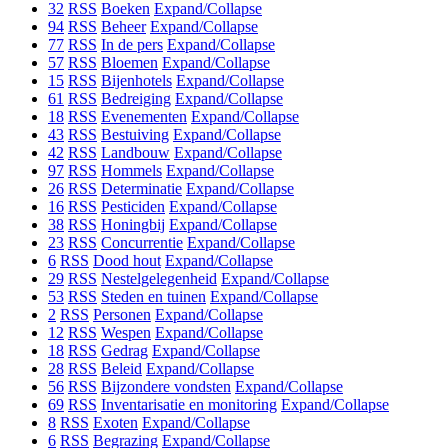
32
RSS
Boeken
Expand/Collapse
94
RSS
Beheer
Expand/Collapse
77
RSS
In de pers
Expand/Collapse
57
RSS
Bloemen
Expand/Collapse
15
RSS
Bijenhotels
Expand/Collapse
61
RSS
Bedreiging
Expand/Collapse
18
RSS
Evenementen
Expand/Collapse
43
RSS
Bestuiving
Expand/Collapse
42
RSS
Landbouw
Expand/Collapse
97
RSS
Hommels
Expand/Collapse
26
RSS
Determinatie
Expand/Collapse
16
RSS
Pesticiden
Expand/Collapse
38
RSS
Honingbij
Expand/Collapse
23
RSS
Concurrentie
Expand/Collapse
6
RSS
Dood hout
Expand/Collapse
29
RSS
Nestelgelegenheid
Expand/Collapse
53
RSS
Steden en tuinen
Expand/Collapse
2
RSS
Personen
Expand/Collapse
12
RSS
Wespen
Expand/Collapse
18
RSS
Gedrag
Expand/Collapse
28
RSS
Beleid
Expand/Collapse
56
RSS
Bijzondere vondsten
Expand/Collapse
69
RSS
Inventarisatie en monitoring
Expand/Collapse
8
RSS
Exoten
Expand/Collapse
6
RSS
Begrazing
Expand/Collapse