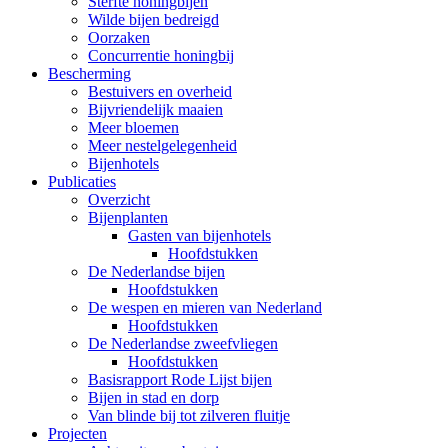
Sterfte honingbijen
Wilde bijen bedreigd
Oorzaken
Concurrentie honingbij
Bescherming
Bestuivers en overheid
Bijvriendelijk maaien
Meer bloemen
Meer nestelgelegenheid
Bijenhotels
Publicaties
Overzicht
Bijenplanten
Gasten van bijenhotels
Hoofdstukken
De Nederlandse bijen
Hoofdstukken
De wespen en mieren van Nederland
Hoofdstukken
De Nederlandse zweefvliegen
Hoofdstukken
Basisrapport Rode Lijst bijen
Bijen in stad en dorp
Van blinde bij tot zilveren fluitje
Projecten