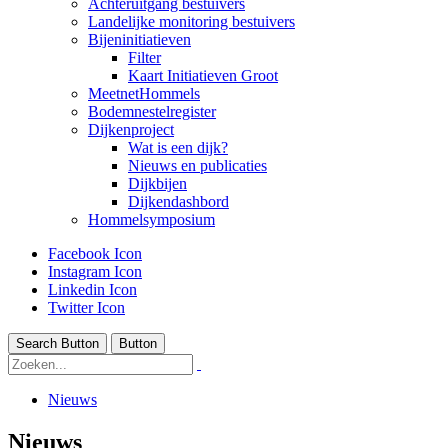
Achteruitgang bestuivers
Landelijke monitoring bestuivers
Bijeninitiatieven
Filter
Kaart Initiatieven Groot
MeetnetHommels
Bodemnestelregister
Dijkenproject
Wat is een dijk?
Nieuws en publicaties
Dijkbijen
Dijkendashbord
Hommelsymposium
Facebook Icon
Instagram Icon
Linkedin Icon
Twitter Icon
Search Button
Button
Nieuws
Nieuws