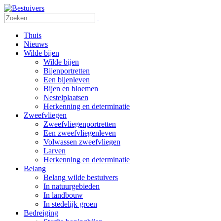
Thuis
Nieuws
Wilde bijen
Wilde bijen
Bijenportretten
Een bijenleven
Bijen en bloemen
Nestelplaatsen
Herkenning en determinatie
Zweefvliegen
Zweefvliegenportretten
Een zweefvliegenleven
Volwassen zweefvliegen
Larven
Herkenning en determinatie
Belang
Belang wilde bestuivers
In natuurgebieden
In landbouw
In stedelijk groen
Bedreiging