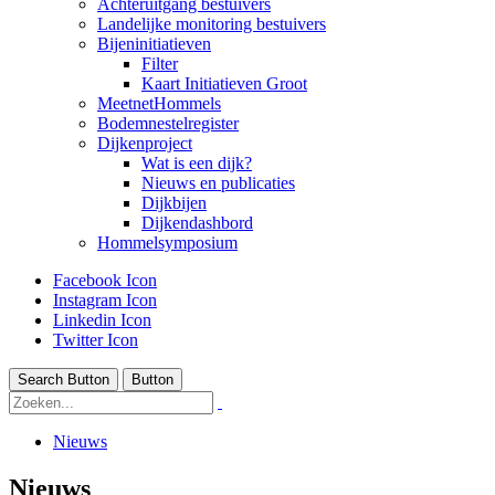
Achteruitgang bestuivers
Landelijke monitoring bestuivers
Bijeninitiatieven
Filter
Kaart Initiatieven Groot
MeetnetHommels
Bodemnestelregister
Dijkenproject
Wat is een dijk?
Nieuws en publicaties
Dijkbijen
Dijkendashbord
Hommelsymposium
Facebook Icon
Instagram Icon
Linkedin Icon
Twitter Icon
Search Button
Button
Nieuws
Nieuws