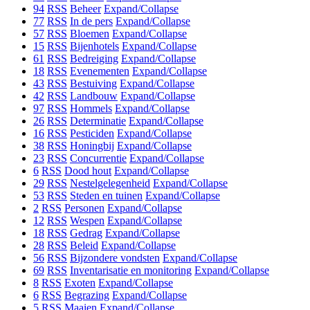
94
RSS
Beheer
Expand/Collapse
77
RSS
In de pers
Expand/Collapse
57
RSS
Bloemen
Expand/Collapse
15
RSS
Bijenhotels
Expand/Collapse
61
RSS
Bedreiging
Expand/Collapse
18
RSS
Evenementen
Expand/Collapse
43
RSS
Bestuiving
Expand/Collapse
42
RSS
Landbouw
Expand/Collapse
97
RSS
Hommels
Expand/Collapse
26
RSS
Determinatie
Expand/Collapse
16
RSS
Pesticiden
Expand/Collapse
38
RSS
Honingbij
Expand/Collapse
23
RSS
Concurrentie
Expand/Collapse
6
RSS
Dood hout
Expand/Collapse
29
RSS
Nestelgelegenheid
Expand/Collapse
53
RSS
Steden en tuinen
Expand/Collapse
2
RSS
Personen
Expand/Collapse
12
RSS
Wespen
Expand/Collapse
18
RSS
Gedrag
Expand/Collapse
28
RSS
Beleid
Expand/Collapse
56
RSS
Bijzondere vondsten
Expand/Collapse
69
RSS
Inventarisatie en monitoring
Expand/Collapse
8
RSS
Exoten
Expand/Collapse
6
RSS
Begrazing
Expand/Collapse
5
RSS
Maaien
Expand/Collapse