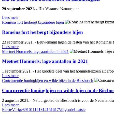
29 september 2021. -
Het Vlaamse Natuurpunt
Lees meer
Romeins fort herbergt bijzondere bijen
Romeins fort herbergt bijzondere bijen
23 september 2021. - Eeuwenlang lagen de resten van het Romeinse f
Lees meer
Meetnet Hommels: lage aantallen in 2021
Meetnet Hommels: lage aantallen in 2021
1 september 2021. - Het grootste deel van het hommelseizoen zit er
Lees meer
Concurrentie honingbijen en wilde bijen in de Biesbosch
Concurrentie honingbijen en wilde bijen in de Biesbo
2 augustus 2021. - Natuurgebied de Biesbosch is voor de Nederlands
Lees meer
Eerste
Vorige
8
9
10
11
12
13
14
15
16
17
Volgende
Laatste