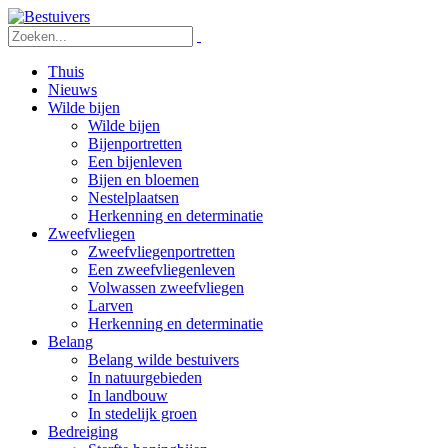
Thuis
Nieuws
Wilde bijen
Wilde bijen
Bijenportretten
Een bijenleven
Bijen en bloemen
Nestelplaatsen
Herkenning en determinatie
Zweefvliegen
Zweefvliegenportretten
Een zweefvliegenleven
Volwassen zweefvliegen
Larven
Herkenning en determinatie
Belang
Belang wilde bestuivers
In natuurgebieden
In landbouw
In stedelijk groen
Bedreiging