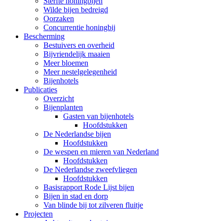
Sterfte honingbijen
Wilde bijen bedreigd
Oorzaken
Concurrentie honingbij
Bescherming
Bestuivers en overheid
Bijvriendelijk maaien
Meer bloemen
Meer nestelgelegenheid
Bijenhotels
Publicaties
Overzicht
Bijenplanten
Gasten van bijenhotels
Hoofdstukken
De Nederlandse bijen
Hoofdstukken
De wespen en mieren van Nederland
Hoofdstukken
De Nederlandse zweefvliegen
Hoofdstukken
Basisrapport Rode Lijst bijen
Bijen in stad en dorp
Van blinde bij tot zilveren fluitje
Projecten