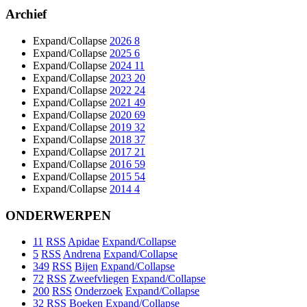
Archief
Expand/Collapse
2026
8
Expand/Collapse
2025
6
Expand/Collapse
2024
11
Expand/Collapse
2023
20
Expand/Collapse
2022
24
Expand/Collapse
2021
49
Expand/Collapse
2020
69
Expand/Collapse
2019
32
Expand/Collapse
2018
37
Expand/Collapse
2017
21
Expand/Collapse
2016
59
Expand/Collapse
2015
54
Expand/Collapse
2014
4
ONDERWERPEN
11
RSS
Apidae
Expand/Collapse
5
RSS
Andrena
Expand/Collapse
349
RSS
Bijen
Expand/Collapse
72
RSS
Zweefvliegen
Expand/Collapse
200
RSS
Onderzoek
Expand/Collapse
32
RSS
Boeken
Expand/Collapse