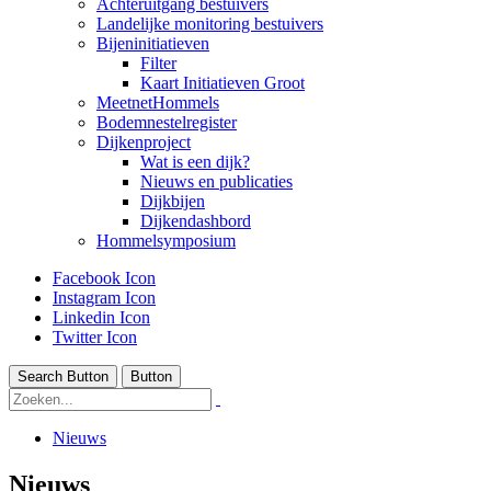
Achteruitgang bestuivers
Landelijke monitoring bestuivers
Bijeninitiatieven
Filter
Kaart Initiatieven Groot
MeetnetHommels
Bodemnestelregister
Dijkenproject
Wat is een dijk?
Nieuws en publicaties
Dijkbijen
Dijkendashbord
Hommelsymposium
Facebook Icon
Instagram Icon
Linkedin Icon
Twitter Icon
Search Button
Button
Nieuws
Nieuws