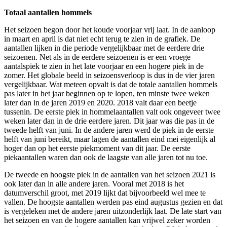
Totaal aantallen hommels
Het seizoen begon door het koude voorjaar vrij laat. In de aanloop
in maart en april is dat niet echt terug te zien in de grafiek. De
aantallen lijken in die periode vergelijkbaar met de eerdere drie
seizoenen. Net als in de eerdere seizoenen is er een vroege
aantalspiek te zien in het late voorjaar en een hogere piek in de
zomer. Het globale beeld in seizoensverloop is dus in de vier jaren
vergelijkbaar. Wat meteen opvalt is dat de totale aantallen hommels
pas later in het jaar beginnen op te lopen, ten minste twee weken
later dan in de jaren 2019 en 2020. 2018 valt daar een beetje
tussenin. De eerste piek in hommelaantallen valt ook ongeveer twee
weken later dan in de drie eerdere jaren. Dit jaar was die pas in de
tweede helft van juni. In de andere jaren werd de piek in de eerste
helft van juni bereikt, maar lagen de aantallen eind mei eigenlijk al
hoger dan op het eerste piekmoment van dit jaar. De eerste
piekaantallen waren dan ook de laagste van alle jaren tot nu toe.
De tweede en hoogste piek in de aantallen van het seizoen 2021 is
ook later dan in alle andere jaren. Vooral met 2018 is het
datumverschil groot, met 2019 lijkt dat bijvoorbeeld wel mee te
vallen. De hoogste aantallen werden pas eind augustus gezien en dat
is vergeleken met de andere jaren uitzonderlijk laat. De late start van
het seizoen en van de hogere aantallen kan vrijwel zeker worden