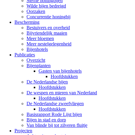
Sterfte honingbijen
Wilde bijen bedreigd
Oorzaken
Concurrentie honingbij
Bescherming
Bestuivers en overheid
Bijvriendelijk maaien
Meer bloemen
Meer nestelgelegenheid
Bijenhotels
Publicaties
Overzicht
Bijenplanten
Gasten van bijenhotels
Hoofdstukken
De Nederlandse bijen
Hoofdstukken
De wespen en mieren van Nederland
Hoofdstukken
De Nederlandse zweefvliegen
Hoofdstukken
Basisrapport Rode Lijst bijen
Bijen in stad en dorp
Van blinde bij tot zilveren fluitje
Projecten