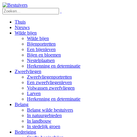
Thuis
Nieuws
Wilde bijen
Wilde bijen
Bijenportretten
Een bijenleven
Bijen en bloemen
Nestelplaatsen
Herkenning en determinatie
Zweefvliegen
Zweefvliegenportretten
Een zweefvliegenleven
Volwassen zweefvliegen
Larven
Herkenning en determinatie
Belang
Belang wilde bestuivers
In natuurgebieden
In landbouw
In stedelijk groen
Bedreiging