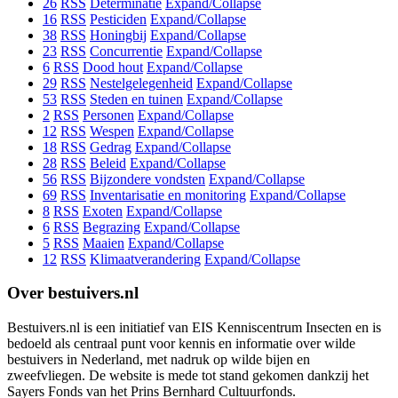
26
RSS
Determinatie
Expand/Collapse
16
RSS
Pesticiden
Expand/Collapse
38
RSS
Honingbij
Expand/Collapse
23
RSS
Concurrentie
Expand/Collapse
6
RSS
Dood hout
Expand/Collapse
29
RSS
Nestelgelegenheid
Expand/Collapse
53
RSS
Steden en tuinen
Expand/Collapse
2
RSS
Personen
Expand/Collapse
12
RSS
Wespen
Expand/Collapse
18
RSS
Gedrag
Expand/Collapse
28
RSS
Beleid
Expand/Collapse
56
RSS
Bijzondere vondsten
Expand/Collapse
69
RSS
Inventarisatie en monitoring
Expand/Collapse
8
RSS
Exoten
Expand/Collapse
6
RSS
Begrazing
Expand/Collapse
5
RSS
Maaien
Expand/Collapse
12
RSS
Klimaatverandering
Expand/Collapse
Over bestuivers.nl
Bestuivers.nl is een initiatief van EIS Kenniscentrum Insecten en is
bedoeld als centraal punt voor kennis en informatie over wilde
bestuivers in Nederland, met nadruk op wilde bijen en
zweefvliegen. De website is mede tot stand gekomen dankzij het
Sayers Fonds van het Prins Bernhard Cultuurfonds.