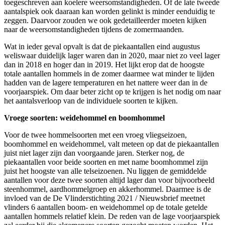
toegeschreven aan koelere weersomstandigheden. Of de late tweede
aantalspiek ook daaraan kan worden gelinkt is minder eenduidig te
zeggen. Daarvoor zouden we ook gedetailleerder moeten kijken
naar de weersomstandigheden tijdens de zomermaanden.
Wat in ieder geval opvalt is dat de piekaantallen eind augustus
weliswaar duidelijk lager waren dan in 2020, maar niet zo veel lager
dan in 2018 en hoger dan in 2019. Het lijkt erop dat de hoogste
totale aantallen hommels in de zomer daarmee wat minder te lijden
hadden van de lagere temperaturen en het nattere weer dan in de
voorjaarspiek. Om daar beter zicht op te krijgen is het nodig om naar
het aantalsverloop van de individuele soorten te kijken.
Vroege soorten: weidehommel en boomhommel
Voor de twee hommelsoorten met een vroeg vliegseizoen,
boomhommel en weidehommel, valt meteen op dat de piekaantallen
juist niet lager zijn dan voorgaande jaren. Sterker nog, de
piekaantallen voor beide soorten en met name boomhommel zijn
juist het hoogste van alle telseizoenen. Nu liggen de gemiddelde
aantallen voor deze twee soorten altijd lager dan voor bijvoorbeeld
steenhommel, aardhommelgroep en akkerhommel. Daarmee is de
invloed van de De Vlinderstichting 2021 / Nieuwsbrief meetnet
vlinders 6 aantallen boom- en weidehommel op de totale getelde
aantallen hommels relatief klein. De reden van de lage voorjaarspiek