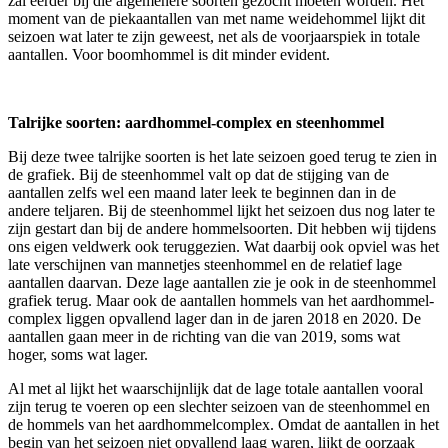
zal eerder bij die algemenere soorten gezocht moeten worden. Het
moment van de piekaantallen van met name weidehommel lijkt dit
seizoen wat later te zijn geweest, net als de voorjaarspiek in totale
aantallen. Voor boomhommel is dit minder evident.
Talrijke soorten: aardhommel-complex en steenhommel
Bij deze twee talrijke soorten is het late seizoen goed terug te zien in
de grafiek. Bij de steenhommel valt op dat de stijging van de
aantallen zelfs wel een maand later leek te beginnen dan in de
andere teljaren. Bij de steenhommel lijkt het seizoen dus nog later te
zijn gestart dan bij de andere hommelsoorten. Dit hebben wij tijdens
ons eigen veldwerk ook teruggezien. Wat daarbij ook opviel was het
late verschijnen van mannetjes steenhommel en de relatief lage
aantallen daarvan. Deze lage aantallen zie je ook in de steenhommel
grafiek terug. Maar ook de aantallen hommels van het aardhommel-
complex liggen opvallend lager dan in de jaren 2018 en 2020. De
aantallen gaan meer in de richting van die van 2019, soms wat
hoger, soms wat lager.
Al met al lijkt het waarschijnlijk dat de lage totale aantallen vooral
zijn terug te voeren op een slechter seizoen van de steenhommel en
de hommels van het aardhommelcomplex. Omdat de aantallen in het
begin van het seizoen niet opvallend laag waren, lijkt de oorzaak