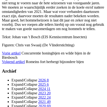
niet terug te voeren naar de hete seizoenen van voorgaande jaren.
We moeten ze waarschijnlijk eerder zoeken in de koele en/of nattere
omstandigheden van 2021. Maar wat voor verbanden daartussen
exact zijn, daarvoor moeten de resultaten nader bekeken worden.
Maar goed, het hommelseizoen is laat dit jaar en zeker nog niet
voorbij. Dus we roepen alle tellers hierbij op om vooral nog gebruik
te maken van goede nazomerdagen om nog hommels te tellen.
Tekst: Johan van 't Bosch (EIS Kenniscentrum Insecten)
Figuren: Chris van Swaaij (De Vlinderstichting)
Vorig artikel
Concurrentie honingbijen en wilde bijen in de
Biesbosch
Volgend artikel
Romeins fort herbergt bijzondere bijen
Archief
Expand/Collapse
2026
8
Expand/Collapse
2025
6
Expand/Collapse
2024
11
Expand/Collapse
2023
20
Expand/Collapse
2022
24
Expand/Collapse
2021
49
Expand/Collapse
2020
69