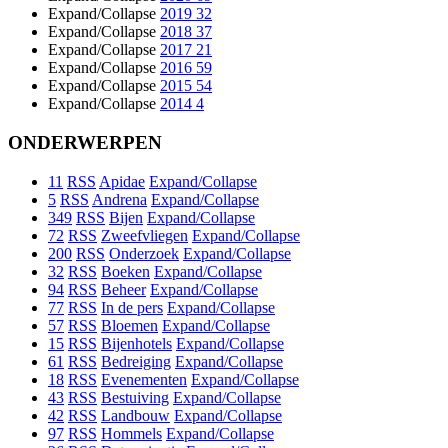
Expand/Collapse
2019
32
Expand/Collapse
2018
37
Expand/Collapse
2017
21
Expand/Collapse
2016
59
Expand/Collapse
2015
54
Expand/Collapse
2014
4
ONDERWERPEN
11
RSS
Apidae
Expand/Collapse
5
RSS
Andrena
Expand/Collapse
349
RSS
Bijen
Expand/Collapse
72
RSS
Zweefvliegen
Expand/Collapse
200
RSS
Onderzoek
Expand/Collapse
32
RSS
Boeken
Expand/Collapse
94
RSS
Beheer
Expand/Collapse
77
RSS
In de pers
Expand/Collapse
57
RSS
Bloemen
Expand/Collapse
15
RSS
Bijenhotels
Expand/Collapse
61
RSS
Bedreiging
Expand/Collapse
18
RSS
Evenementen
Expand/Collapse
43
RSS
Bestuiving
Expand/Collapse
42
RSS
Landbouw
Expand/Collapse
97
RSS
Hommels
Expand/Collapse