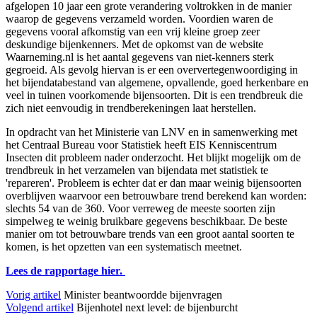
afgelopen 10 jaar een grote verandering voltrokken in de manier
waarop de gegevens verzameld worden. Voordien waren de
gegevens vooral afkomstig van een vrij kleine groep zeer
deskundige bijenkenners. Met de opkomst van de website
Waarneming.nl is het aantal gegevens van niet-kenners sterk
gegroeid. Als gevolg hiervan is er een oververtegenwoordiging in
het bijendatabestand van algemene, opvallende, goed herkenbare en
veel in tuinen voorkomende bijensoorten. Dit is een trendbreuk die
zich niet eenvoudig in trendberekeningen laat herstellen.
In opdracht van het Ministerie van LNV en in samenwerking met
het Centraal Bureau voor Statistiek heeft EIS Kenniscentrum
Insecten dit probleem nader onderzocht. Het blijkt mogelijk om de
trendbreuk in het verzamelen van bijendata met statistiek te
'repareren'. Probleem is echter dat er dan maar weinig bijensoorten
overblijven waarvoor een betrouwbare trend berekend kan worden:
slechts 54 van de 360. Voor verreweg de meeste soorten zijn
simpelweg te weinig bruikbare gegevens beschikbaar. De beste
manier om tot betrouwbare trends van een groot aantal soorten te
komen, is het opzetten van een systematisch meetnet.
Lees de rapportage hier.
Vorig artikel
Minister beantwoordde bijenvragen
Volgend artikel
Bijenhotel next level: de bijenburcht