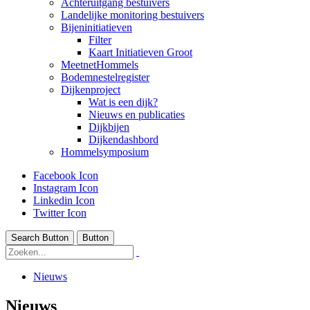
Achteruitgang bestuivers
Landelijke monitoring bestuivers
Bijeninitiatieven
Filter
Kaart Initiatieven Groot
MeetnetHommels
Bodemnestelregister
Dijkenproject
Wat is een dijk?
Nieuws en publicaties
Dijkbijen
Dijkendashbord
Hommelsymposium
Facebook Icon
Instagram Icon
Linkedin Icon
Twitter Icon
Search Button
Button
Nieuws
Nieuws