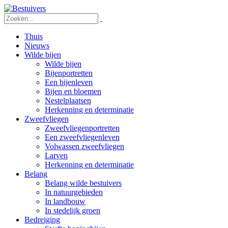
Thuis
Nieuws
Wilde bijen
Wilde bijen
Bijenportretten
Een bijenleven
Bijen en bloemen
Nestelplaatsen
Herkenning en determinatie
Zweefvliegen
Zweefvliegenportretten
Een zweefvliegenleven
Volwassen zweefvliegen
Larven
Herkenning en determinatie
Belang
Belang wilde bestuivers
In natuurgebieden
In landbouw
In stedelijk groen
Bedreiging