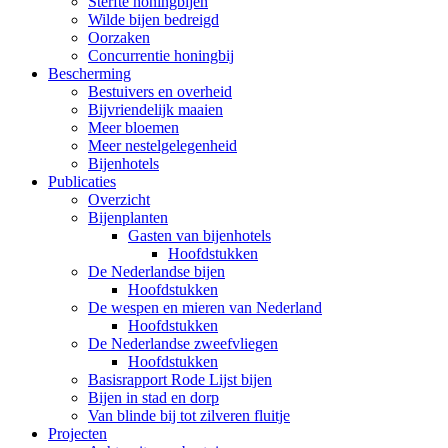
Sterfte honingbijen
Wilde bijen bedreigd
Oorzaken
Concurrentie honingbij
Bescherming
Bestuivers en overheid
Bijvriendelijk maaien
Meer bloemen
Meer nestelgelegenheid
Bijenhotels
Publicaties
Overzicht
Bijenplanten
Gasten van bijenhotels
Hoofdstukken
De Nederlandse bijen
Hoofdstukken
De wespen en mieren van Nederland
Hoofdstukken
De Nederlandse zweefvliegen
Hoofdstukken
Basisrapport Rode Lijst bijen
Bijen in stad en dorp
Van blinde bij tot zilveren fluitje
Projecten