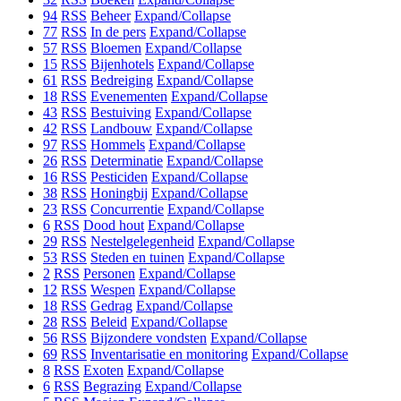
94
RSS
Beheer
Expand/Collapse
77
RSS
In de pers
Expand/Collapse
57
RSS
Bloemen
Expand/Collapse
15
RSS
Bijenhotels
Expand/Collapse
61
RSS
Bedreiging
Expand/Collapse
18
RSS
Evenementen
Expand/Collapse
43
RSS
Bestuiving
Expand/Collapse
42
RSS
Landbouw
Expand/Collapse
97
RSS
Hommels
Expand/Collapse
26
RSS
Determinatie
Expand/Collapse
16
RSS
Pesticiden
Expand/Collapse
38
RSS
Honingbij
Expand/Collapse
23
RSS
Concurrentie
Expand/Collapse
6
RSS
Dood hout
Expand/Collapse
29
RSS
Nestelgelegenheid
Expand/Collapse
53
RSS
Steden en tuinen
Expand/Collapse
2
RSS
Personen
Expand/Collapse
12
RSS
Wespen
Expand/Collapse
18
RSS
Gedrag
Expand/Collapse
28
RSS
Beleid
Expand/Collapse
56
RSS
Bijzondere vondsten
Expand/Collapse
69
RSS
Inventarisatie en monitoring
Expand/Collapse
8
RSS
Exoten
Expand/Collapse
6
RSS
Begrazing
Expand/Collapse