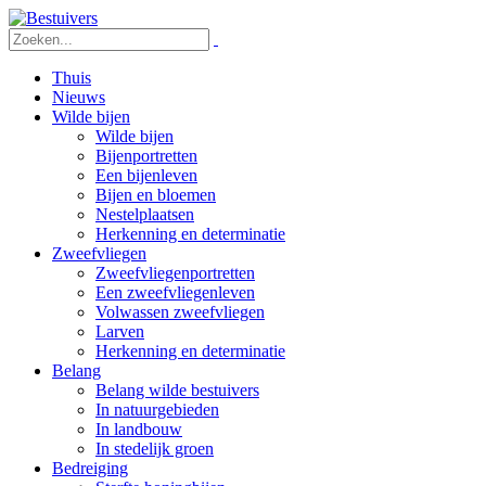
Thuis
Nieuws
Wilde bijen
Wilde bijen
Bijenportretten
Een bijenleven
Bijen en bloemen
Nestelplaatsen
Herkenning en determinatie
Zweefvliegen
Zweefvliegenportretten
Een zweefvliegenleven
Volwassen zweefvliegen
Larven
Herkenning en determinatie
Belang
Belang wilde bestuivers
In natuurgebieden
In landbouw
In stedelijk groen
Bedreiging