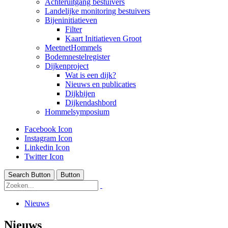
Achteruitgang bestuivers
Landelijke monitoring bestuivers
Bijeninitiatieven
Filter
Kaart Initiatieven Groot
MeetnetHommels
Bodemnestelregister
Dijkenproject
Wat is een dijk?
Nieuws en publicaties
Dijkbijen
Dijkendashbord
Hommelsymposium
Facebook Icon
Instagram Icon
Linkedin Icon
Twitter Icon
Search Button
Button
Nieuws
Nieuws