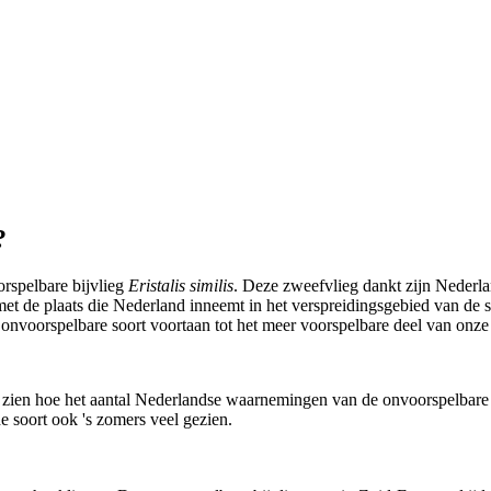
?
oorspelbare bijvlieg
Eristalis similis
. Deze zweefvlieg dankt zijn Nederlan
 de plaats die Nederland inneemt in het verspreidingsgebied van de soo
e onvoorspelbare soort voortaan tot het meer voorspelbare deel van on
jk zien hoe het aantal Nederlandse waarnemingen van de onvoorspelbare bi
e soort ook 's zomers veel gezien.