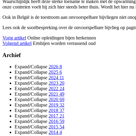
Waarschijnlijk heeft deze sterke toename te maken met de opwarming 
onze contreien voelt hij zich hier steeds beter thuis. Wordt het hier nu 
Ook in België is de toestroom aan onvoorspelbare bijvliegen niet on
Lees ook de soortbespreking over de onvoorspelbare bijvlieg op pag
Vorig artikel
Online opleidingen bijen herkennen
Volgend artikel
Ertsbijen worden verrassend oud
Archief
Expand/Collapse
2026
8
Expand/Collapse
2025
6
Expand/Collapse
2024
11
Expand/Collapse
2023
20
Expand/Collapse
2022
24
Expand/Collapse
2021
49
Expand/Collapse
2020
69
Expand/Collapse
2019
32
Expand/Collapse
2018
37
Expand/Collapse
2017
21
Expand/Collapse
2016
59
Expand/Collapse
2015
54
Expand/Collapse
2014
4