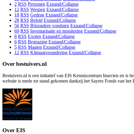
2
RSS
Personen
Expand/Collapse
12
RSS
Wespen
Expand/Collapse
18
RSS
Gedrag
Expand/Collapse
28
RSS
Beleid
Expand/Collapse
56
RSS
Bijzondere vondsten
Expand/Collapse
69
RSS
Inventarisatie en monitoring
Expand/Collapse
8
RSS
Exoten
Expand/Collapse
6
RSS
Begrazing
Expand/Collapse
5
RSS
Maaien
Expand/Collapse
12
RSS
Klimaatverandering
Expand/Collapse
Over bestuivers.nl
Bestuivers.nl is een initiatief van EIS Kenniscentrum Insecten en is 
website is mede tot stand gekomen dankzij het Sayers Fonds van het 
Over EIS