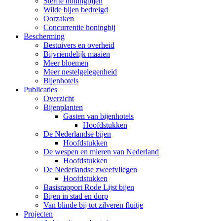
Sterfte honingbijen
Wilde bijen bedreigd
Oorzaken
Concurrentie honingbij
Bescherming
Bestuivers en overheid
Bijvriendelijk maaien
Meer bloemen
Meer nestelgelegenheid
Bijenhotels
Publicaties
Overzicht
Bijenplanten
Gasten van bijenhotels
Hoofdstukken
De Nederlandse bijen
Hoofdstukken
De wespen en mieren van Nederland
Hoofdstukken
De Nederlandse zweefvliegen
Hoofdstukken
Basisrapport Rode Lijst bijen
Bijen in stad en dorp
Van blinde bij tot zilveren fluitje
Projecten