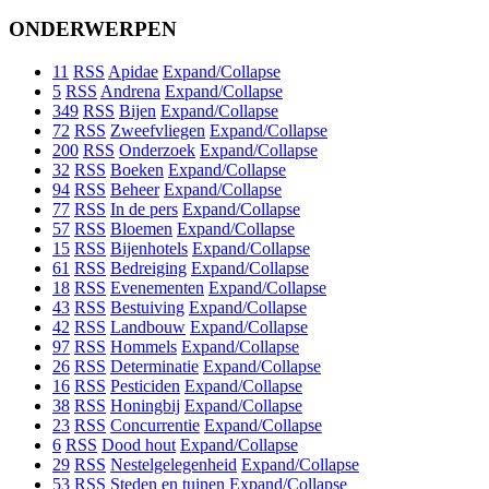
ONDERWERPEN
11
RSS
Apidae
Expand/Collapse
5
RSS
Andrena
Expand/Collapse
349
RSS
Bijen
Expand/Collapse
72
RSS
Zweefvliegen
Expand/Collapse
200
RSS
Onderzoek
Expand/Collapse
32
RSS
Boeken
Expand/Collapse
94
RSS
Beheer
Expand/Collapse
77
RSS
In de pers
Expand/Collapse
57
RSS
Bloemen
Expand/Collapse
15
RSS
Bijenhotels
Expand/Collapse
61
RSS
Bedreiging
Expand/Collapse
18
RSS
Evenementen
Expand/Collapse
43
RSS
Bestuiving
Expand/Collapse
42
RSS
Landbouw
Expand/Collapse
97
RSS
Hommels
Expand/Collapse
26
RSS
Determinatie
Expand/Collapse
16
RSS
Pesticiden
Expand/Collapse
38
RSS
Honingbij
Expand/Collapse
23
RSS
Concurrentie
Expand/Collapse
6
RSS
Dood hout
Expand/Collapse
29
RSS
Nestelgelegenheid
Expand/Collapse
53
RSS
Steden en tuinen
Expand/Collapse