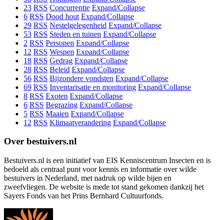
23
RSS
Concurrentie
Expand/Collapse
6
RSS
Dood hout
Expand/Collapse
29
RSS
Nestelgelegenheid
Expand/Collapse
53
RSS
Steden en tuinen
Expand/Collapse
2
RSS
Personen
Expand/Collapse
12
RSS
Wespen
Expand/Collapse
18
RSS
Gedrag
Expand/Collapse
28
RSS
Beleid
Expand/Collapse
56
RSS
Bijzondere vondsten
Expand/Collapse
69
RSS
Inventarisatie en monitoring
Expand/Collapse
8
RSS
Exoten
Expand/Collapse
6
RSS
Begrazing
Expand/Collapse
5
RSS
Maaien
Expand/Collapse
12
RSS
Klimaatverandering
Expand/Collapse
Over bestuivers.nl
Bestuivers.nl is een initiatief van EIS Kenniscentrum Insecten en is
bedoeld als centraal punt voor kennis en informatie over wilde
bestuivers in Nederland, met nadruk op wilde bijen en
zweefvliegen. De website is mede tot stand gekomen dankzij het
Sayers Fonds van het Prins Bernhard Cultuurfonds.