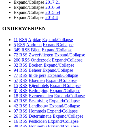
Expand/Collapse
2017
21
Expand/Collapse
2016
59
Expand/Collapse
2015
54
Expand/Collapse
2014
4
ONDERWERPEN
11
RSS
Apidae
Expand/Collapse
5
RSS
Andrena
Expand/Collapse
349
RSS
Bijen
Expand/Collapse
72
RSS
Zweefvliegen
Expand/Collapse
200
RSS
Onderzoek
Expand/Collapse
32
RSS
Boeken
Expand/Collapse
94
RSS
Beheer
Expand/Collapse
77
RSS
In de pers
Expand/Collapse
57
RSS
Bloemen
Expand/Collapse
15
RSS
Bijenhotels
Expand/Collapse
61
RSS
Bedreiging
Expand/Collapse
18
RSS
Evenementen
Expand/Collapse
43
RSS
Bestuiving
Expand/Collapse
42
RSS
Landbouw
Expand/Collapse
97
RSS
Hommels
Expand/Collapse
26
RSS
Determinatie
Expand/Collapse
16
RSS
Pesticiden
Expand/Collapse
38
RSS
Honingbij
Expand/Collapse