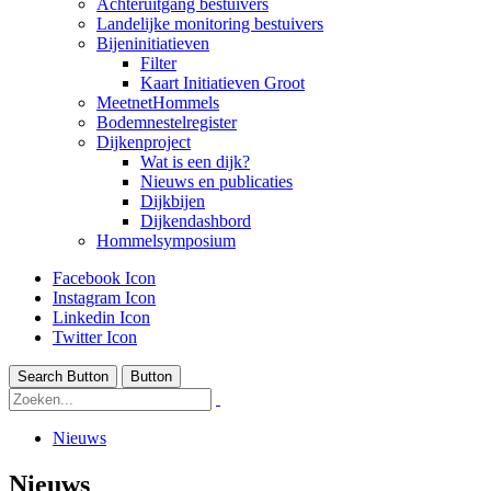
Achteruitgang bestuivers
Landelijke monitoring bestuivers
Bijeninitiatieven
Filter
Kaart Initiatieven Groot
MeetnetHommels
Bodemnestelregister
Dijkenproject
Wat is een dijk?
Nieuws en publicaties
Dijkbijen
Dijkendashbord
Hommelsymposium
Facebook Icon
Instagram Icon
Linkedin Icon
Twitter Icon
Search Button
Button
Nieuws
Nieuws