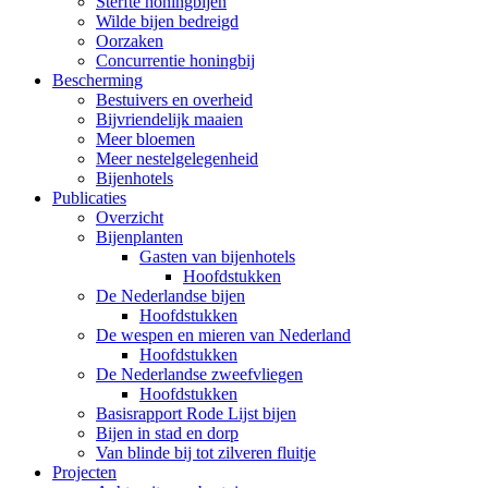
Sterfte honingbijen
Wilde bijen bedreigd
Oorzaken
Concurrentie honingbij
Bescherming
Bestuivers en overheid
Bijvriendelijk maaien
Meer bloemen
Meer nestelgelegenheid
Bijenhotels
Publicaties
Overzicht
Bijenplanten
Gasten van bijenhotels
Hoofdstukken
De Nederlandse bijen
Hoofdstukken
De wespen en mieren van Nederland
Hoofdstukken
De Nederlandse zweefvliegen
Hoofdstukken
Basisrapport Rode Lijst bijen
Bijen in stad en dorp
Van blinde bij tot zilveren fluitje
Projecten