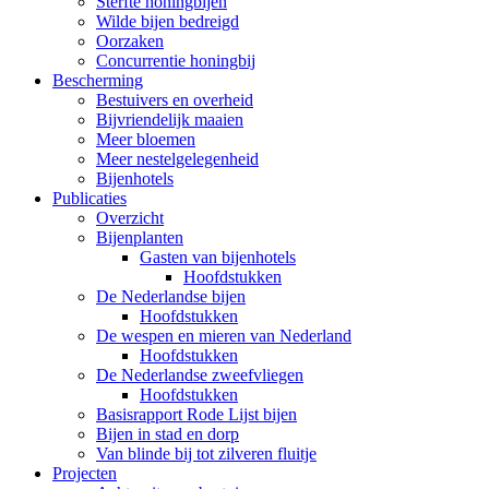
Sterfte honingbijen
Wilde bijen bedreigd
Oorzaken
Concurrentie honingbij
Bescherming
Bestuivers en overheid
Bijvriendelijk maaien
Meer bloemen
Meer nestelgelegenheid
Bijenhotels
Publicaties
Overzicht
Bijenplanten
Gasten van bijenhotels
Hoofdstukken
De Nederlandse bijen
Hoofdstukken
De wespen en mieren van Nederland
Hoofdstukken
De Nederlandse zweefvliegen
Hoofdstukken
Basisrapport Rode Lijst bijen
Bijen in stad en dorp
Van blinde bij tot zilveren fluitje
Projecten