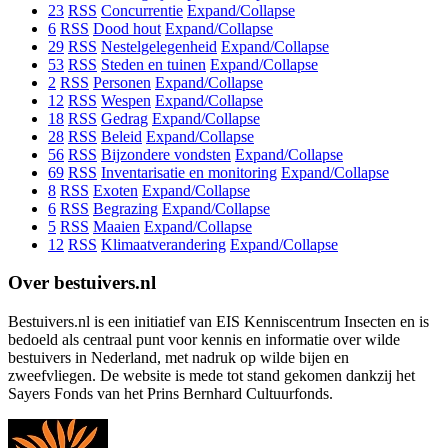
23
RSS
Concurrentie
Expand/Collapse
6
RSS
Dood hout
Expand/Collapse
29
RSS
Nestelgelegenheid
Expand/Collapse
53
RSS
Steden en tuinen
Expand/Collapse
2
RSS
Personen
Expand/Collapse
12
RSS
Wespen
Expand/Collapse
18
RSS
Gedrag
Expand/Collapse
28
RSS
Beleid
Expand/Collapse
56
RSS
Bijzondere vondsten
Expand/Collapse
69
RSS
Inventarisatie en monitoring
Expand/Collapse
8
RSS
Exoten
Expand/Collapse
6
RSS
Begrazing
Expand/Collapse
5
RSS
Maaien
Expand/Collapse
12
RSS
Klimaatverandering
Expand/Collapse
Over bestuivers.nl
Bestuivers.nl is een initiatief van EIS Kenniscentrum Insecten en is
bedoeld als centraal punt voor kennis en informatie over wilde
bestuivers in Nederland, met nadruk op wilde bijen en
zweefvliegen. De website is mede tot stand gekomen dankzij het
Sayers Fonds van het Prins Bernhard Cultuurfonds.