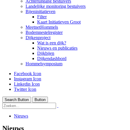
Achteruitgang bestuivers
Landelijke monitoring bestuivers
Bijeninitiatieven
Filter
Kaart Initiatieven Groot
MeetnetHommels
Bodemnestelregister
Dijkenproject
Wat is een dijk?
Nieuws en publicaties
Dijkbijen
Dijkendashbord
Hommelsymposium
Facebook Icon
Instagram Icon
Linkedin Icon
Twitter Icon
Search Button
Button
Nieuws
Nieuws