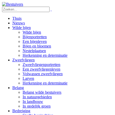
Thuis
Nieuws
Wilde bijen
Wilde bijen
Bijenportretten
Een bijenleven
Bijen en bloemen
Nestelplaatsen
Herkenning en determinatie
Zweefvliegen
Zweefvliegenportretten
Een zweefvliegenleven
Volwassen zweefvliegen
Larven
Herkenning en determinatie
Belang
Belang wilde bestuivers
In natuurgebieden
In landbouw
In stedelijk groen
Bedreiging