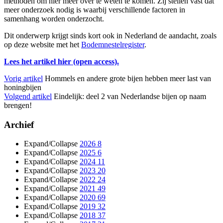
methoden om hier meer over te weten te komen. Zij stellen vast dat
meer onderzoek nodig is waarbij verschillende factoren in
samenhang worden onderzocht.
Dit onderwerp krijgt sinds kort ook in Nederland de aandacht, zoals
op deze website met het
Bodemnestelregister
.
Lees het artikel hier (open access).
Vorig artikel
Hommels en andere grote bijen hebben meer last van
honingbijen
Volgend artikel
Eindelijk: deel 2 van Nederlandse bijen op naam
brengen!
Archief
Expand/Collapse
2026
8
Expand/Collapse
2025
6
Expand/Collapse
2024
11
Expand/Collapse
2023
20
Expand/Collapse
2022
24
Expand/Collapse
2021
49
Expand/Collapse
2020
69
Expand/Collapse
2019
32
Expand/Collapse
2018
37