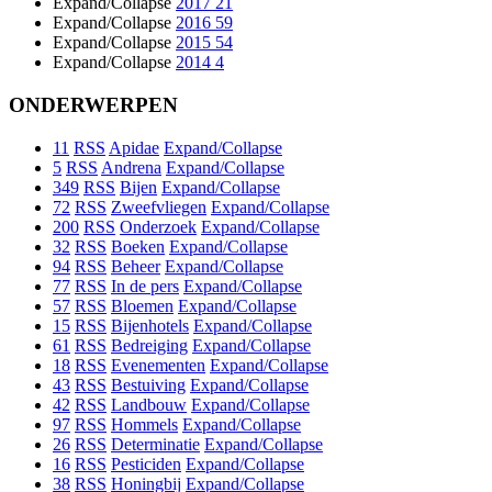
Expand/Collapse
2017
21
Expand/Collapse
2016
59
Expand/Collapse
2015
54
Expand/Collapse
2014
4
ONDERWERPEN
11
RSS
Apidae
Expand/Collapse
5
RSS
Andrena
Expand/Collapse
349
RSS
Bijen
Expand/Collapse
72
RSS
Zweefvliegen
Expand/Collapse
200
RSS
Onderzoek
Expand/Collapse
32
RSS
Boeken
Expand/Collapse
94
RSS
Beheer
Expand/Collapse
77
RSS
In de pers
Expand/Collapse
57
RSS
Bloemen
Expand/Collapse
15
RSS
Bijenhotels
Expand/Collapse
61
RSS
Bedreiging
Expand/Collapse
18
RSS
Evenementen
Expand/Collapse
43
RSS
Bestuiving
Expand/Collapse
42
RSS
Landbouw
Expand/Collapse
97
RSS
Hommels
Expand/Collapse
26
RSS
Determinatie
Expand/Collapse
16
RSS
Pesticiden
Expand/Collapse
38
RSS
Honingbij
Expand/Collapse