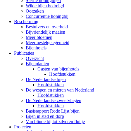
Sterfte honingbijen
Wilde bijen bedreigd
Oorzaken
Concurrentie honingbij
Bescherming
Bestuivers en overheid
Bijvriendelijk maaien
Meer bloemen
Meer nestelgelegenheid
Bijenhotels
Publicaties
Overzicht
Bijenplanten
Gasten van bijenhotels
Hoofdstukken
De Nederlandse bijen
Hoofdstukken
De wespen en mieren van Nederland
Hoofdstukken
De Nederlandse zweefvliegen
Hoofdstukken
Basisrapport Rode Lijst bijen
Bijen in stad en dorp
Van blinde bij tot zilveren fluitje
Projecten