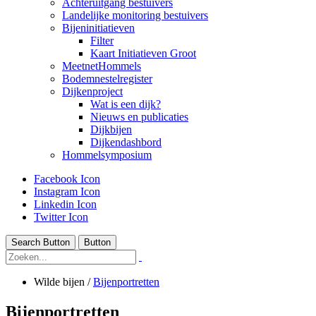
Achteruitgang bestuivers
Landelijke monitoring bestuivers
Bijeninitiatieven
Filter
Kaart Initiatieven Groot
MeetnetHommels
Bodemnestelregister
Dijkenproject
Wat is een dijk?
Nieuws en publicaties
Dijkbijen
Dijkendashbord
Hommelsymposium
Facebook Icon
Instagram Icon
Linkedin Icon
Twitter Icon
Search Button
Button
Wilde bijen
/
Bijenportretten
Bijenportretten