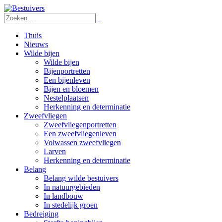
Thuis
Nieuws
Wilde bijen
Wilde bijen
Bijenportretten
Een bijenleven
Bijen en bloemen
Nestelplaatsen
Herkenning en determinatie
Zweefvliegen
Zweefvliegenportretten
Een zweefvliegenleven
Volwassen zweefvliegen
Larven
Herkenning en determinatie
Belang
Belang wilde bestuivers
In natuurgebieden
In landbouw
In stedelijk groen
Bedreiging