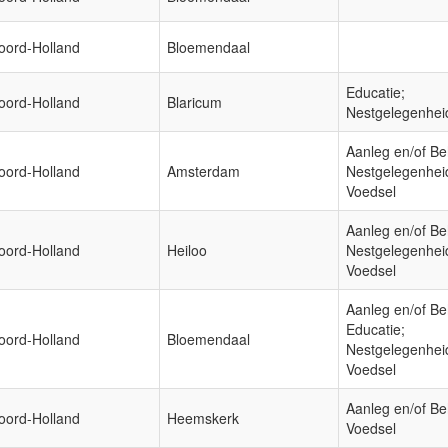
oord-Holland
Bloemendaal
Educatie;
oord-Holland
Blaricum
Nestgelegenhei
Aanleg en/of Be
oord-Holland
Amsterdam
Nestgelegenhei
Voedsel
Aanleg en/of Be
oord-Holland
Heiloo
Nestgelegenhei
Voedsel
Aanleg en/of Be
Educatie;
oord-Holland
Bloemendaal
Nestgelegenhei
Voedsel
Aanleg en/of Be
oord-Holland
Heemskerk
Voedsel