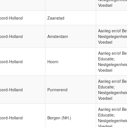
Voedsel
oord-Holland
Zaanstad
Aanleg en/of Be
oord-Holland
Amsterdam
Nestgelegenhei
Voedsel
Aanleg en/of Be
Educatie;
oord-Holland
Hoorn
Nestgelegenhei
Voedsel
Aanleg en/of Be
Educatie;
oord-Holland
Purmerend
Nestgelegenhei
Voedsel
Aanleg en/of Be
Educatie;
oord-Holland
Bergen (NH.)
Nestgelegenhei
Voedsel