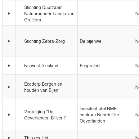
Stichting Duurzaam
Natuurbeheer Landje van
N
Gruijters
Stichting Zebra-Zorg
De bijenwei
N
ivn west-friesland
Ecoproject
N
Ecodorp Bergen en
N
houden van Bijen
insectenhotel NME-
Vereniging "De
centrum Noordelijke
N
Oeverlanden Blijven!"
Oeverlanden
Thijsses Hof
N