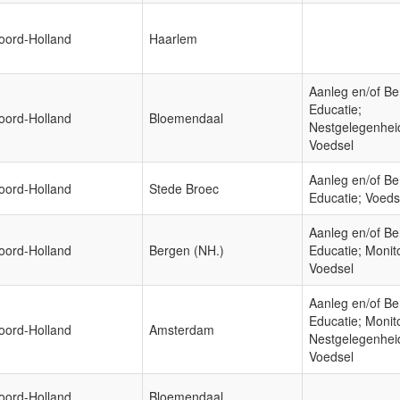
oord-Holland
Haarlem
Aanleg en/of Be
Educatie;
oord-Holland
Bloemendaal
Nestgelegenhei
Voedsel
Aanleg en/of Be
oord-Holland
Stede Broec
Educatie; Voeds
Aanleg en/of Be
oord-Holland
Bergen (NH.)
Educatie; Monit
Voedsel
Aanleg en/of Be
Educatie; Monit
oord-Holland
Amsterdam
Nestgelegenhei
Voedsel
oord-Holland
Bloemendaal