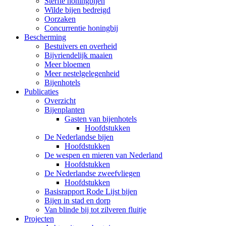
Sterfte honingbijen
Wilde bijen bedreigd
Oorzaken
Concurrentie honingbij
Bescherming
Bestuivers en overheid
Bijvriendelijk maaien
Meer bloemen
Meer nestelgelegenheid
Bijenhotels
Publicaties
Overzicht
Bijenplanten
Gasten van bijenhotels
Hoofdstukken
De Nederlandse bijen
Hoofdstukken
De wespen en mieren van Nederland
Hoofdstukken
De Nederlandse zweefvliegen
Hoofdstukken
Basisrapport Rode Lijst bijen
Bijen in stad en dorp
Van blinde bij tot zilveren fluitje
Projecten