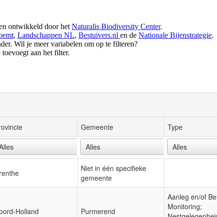
 en ontwikkeld door het
Naturalis Biodiversity Center
.
oemt
,
Landschappen NL
,
Bestuivers.nl
en de
Nationale Bijenstrategie
.
der. Wil je meer variabelen om op te filteren?
toevoegt aan het filter.
rovincie
Gemeente
Type
Niet in één specifieke
renthe
gemeente
Aanleg en/of Be
Monitoring;
oord-Holland
Purmerend
Nestgelegenhei