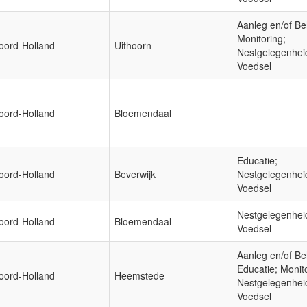
Aanleg en/of Be
Monitoring;
oord-Holland
Uithoorn
Nestgelegenhei
Voedsel
oord-Holland
Bloemendaal
Educatie;
oord-Holland
Beverwijk
Nestgelegenhei
Voedsel
Nestgelegenhei
oord-Holland
Bloemendaal
Voedsel
Aanleg en/of Be
Educatie; Monit
oord-Holland
Heemstede
Nestgelegenhei
Voedsel