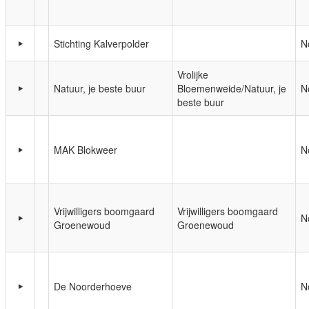
Stichting Kalverpolder
N
Vrolijke
Natuur, je beste buur
Bloemenweide/Natuur, je
N
beste buur
MAK Blokweer
N
Vrijwilligers boomgaard
Vrijwilligers boomgaard
N
Groenewoud
Groenewoud
De Noorderhoeve
N