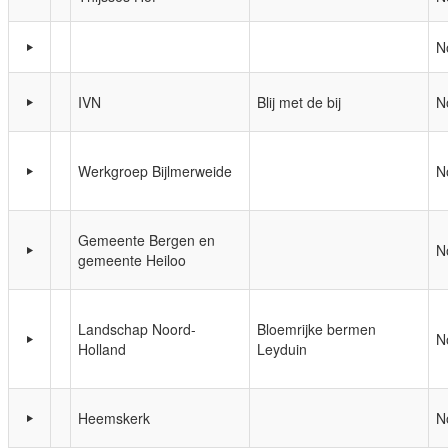
N
IVN
Blij met de bij
N
Werkgroep Bijlmerweide
N
Gemeente Bergen en
N
gemeente Heiloo
Landschap Noord-
Bloemrijke bermen
N
Holland
Leyduin
Heemskerk
N