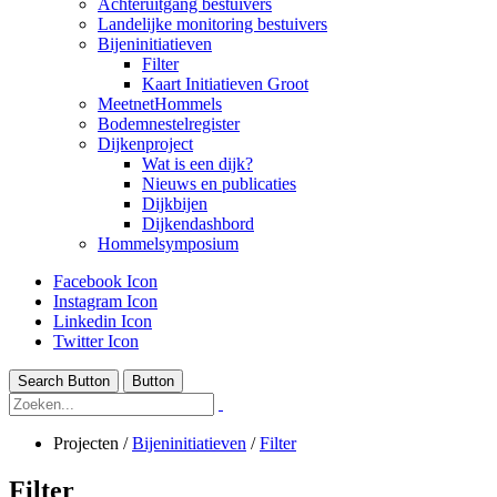
Achteruitgang bestuivers
Landelijke monitoring bestuivers
Bijeninitiatieven
Filter
Kaart Initiatieven Groot
MeetnetHommels
Bodemnestelregister
Dijkenproject
Wat is een dijk?
Nieuws en publicaties
Dijkbijen
Dijkendashbord
Hommelsymposium
Facebook Icon
Instagram Icon
Linkedin Icon
Twitter Icon
Search Button
Button
Projecten
/
Bijeninitiatieven
/
Filter
Filter