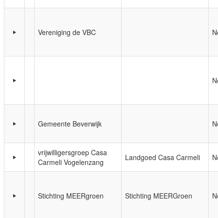
Vereniging de VBC
N
N
Gemeente Beverwijk
N
vrijwilligersgroep Casa
Landgoed Casa Carmeli
N
Carmeli Vogelenzang
Stichting MEERgroen
Stichting MEERGroen
N