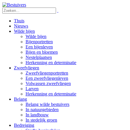
Thuis
Nieuws
Wilde bijen
Wilde bijen
Bijenportretten
Een bijenleven
Bijen en bloemen
Nestelplaatsen
Herkenning en determinatie
Zweefvliegen
Zweefvliegenportretten
Een zweefvliegenleven
Volwassen zweefvliegen
Larven
Herkenning en determinatie
Belang
Belang wilde bestuivers
In natuurgebieden
In landbouw
In stedelijk groen
Bedreiging