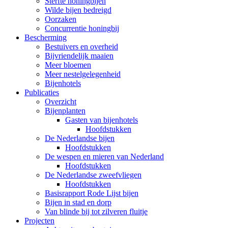
Sterfte honingbijen
Wilde bijen bedreigd
Oorzaken
Concurrentie honingbij
Bescherming
Bestuivers en overheid
Bijvriendelijk maaien
Meer bloemen
Meer nestelgelegenheid
Bijenhotels
Publicaties
Overzicht
Bijenplanten
Gasten van bijenhotels
Hoofdstukken
De Nederlandse bijen
Hoofdstukken
De wespen en mieren van Nederland
Hoofdstukken
De Nederlandse zweefvliegen
Hoofdstukken
Basisrapport Rode Lijst bijen
Bijen in stad en dorp
Van blinde bij tot zilveren fluitje
Projecten