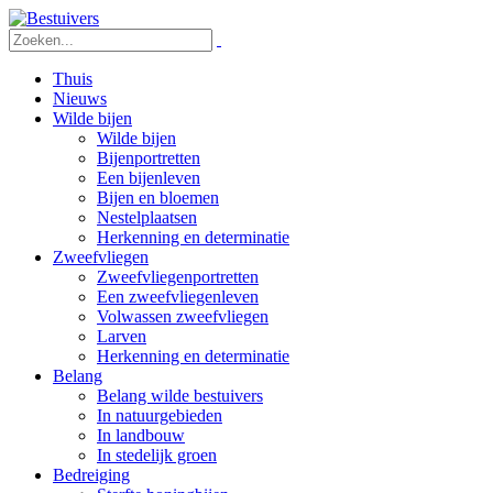
Thuis
Nieuws
Wilde bijen
Wilde bijen
Bijenportretten
Een bijenleven
Bijen en bloemen
Nestelplaatsen
Herkenning en determinatie
Zweefvliegen
Zweefvliegenportretten
Een zweefvliegenleven
Volwassen zweefvliegen
Larven
Herkenning en determinatie
Belang
Belang wilde bestuivers
In natuurgebieden
In landbouw
In stedelijk groen
Bedreiging