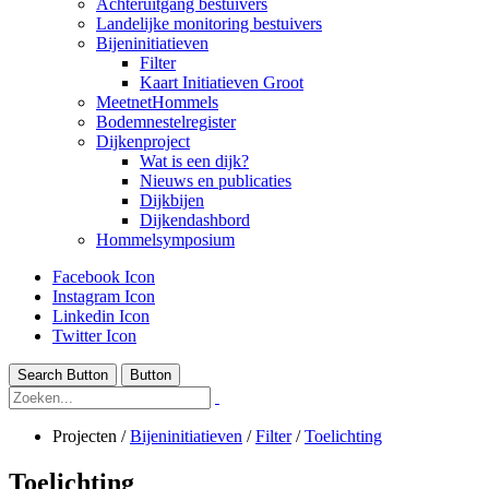
Achteruitgang bestuivers
Landelijke monitoring bestuivers
Bijeninitiatieven
Filter
Kaart Initiatieven Groot
MeetnetHommels
Bodemnestelregister
Dijkenproject
Wat is een dijk?
Nieuws en publicaties
Dijkbijen
Dijkendashbord
Hommelsymposium
Facebook Icon
Instagram Icon
Linkedin Icon
Twitter Icon
Search Button
Button
Projecten
/
Bijeninitiatieven
/
Filter
/
Toelichting
Toelichting