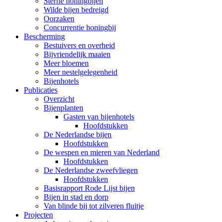
Sterfte honingbijen
Wilde bijen bedreigd
Oorzaken
Concurrentie honingbij
Bescherming
Bestuivers en overheid
Bijvriendelijk maaien
Meer bloemen
Meer nestelgelegenheid
Bijenhotels
Publicaties
Overzicht
Bijenplanten
Gasten van bijenhotels
Hoofdstukken
De Nederlandse bijen
Hoofdstukken
De wespen en mieren van Nederland
Hoofdstukken
De Nederlandse zweefvliegen
Hoofdstukken
Basisrapport Rode Lijst bijen
Bijen in stad en dorp
Van blinde bij tot zilveren fluitje
Projecten