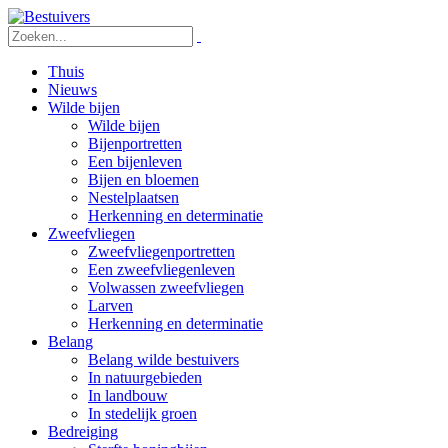
Thuis
Nieuws
Wilde bijen
Wilde bijen
Bijenportretten
Een bijenleven
Bijen en bloemen
Nestelplaatsen
Herkenning en determinatie
Zweefvliegen
Zweefvliegenportretten
Een zweefvliegenleven
Volwassen zweefvliegen
Larven
Herkenning en determinatie
Belang
Belang wilde bestuivers
In natuurgebieden
In landbouw
In stedelijk groen
Bedreiging