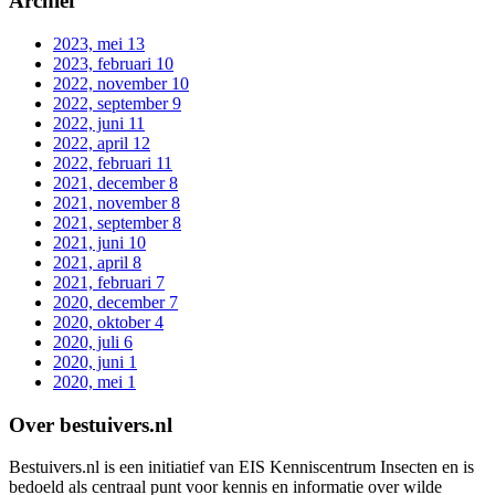
Archief
2023, mei
13
2023, februari
10
2022, november
10
2022, september
9
2022, juni
11
2022, april
12
2022, februari
11
2021, december
8
2021, november
8
2021, september
8
2021, juni
10
2021, april
8
2021, februari
7
2020, december
7
2020, oktober
4
2020, juli
6
2020, juni
1
2020, mei
1
Over bestuivers.nl
Bestuivers.nl is een initiatief van EIS Kenniscentrum Insecten en is
bedoeld als centraal punt voor kennis en informatie over wilde