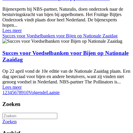
Bijenexperts bij NBS-partner, Naturalis, doen onderzoek naar de
bestuivingskracht van bijen bij appelbomen. Het Fruitige Bijtjes
Onderzoek vindt plaats door heel Nederland. De bijenexperts
hopen...
Lees meer
Succes voor Voedselbanken voor Bijen op Nationale Zaaidag
Succes voor Voedselbanken voor Bijen op Nationale
Zaaidag
Op 22 april vond de 10e editie van de Nationale Zaaidag plaats. Een
dag speciaal voor bijen en andere bestuivers, want zij vinden niet
genoeg voedsel in Nederland. NBS-partner The Pollinators is...
Lees meer
1
2
3
4
5
6
7
8
9
10
Volgende
Laatste
Zoeken
Zoeken