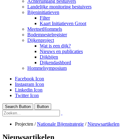
Achteruitgang bestuivers
Landelijke monitoring bestuivers
Bijeninitiatieven
Filter
Kaart Initiatieven Groot
MeetnetHommels
Bodemnestelregister
Dijkenproject
Wat is een dijk?
Nieuws en publicaties
Dijkbijen
Dijkendashbord
Hommelsymposium
Facebook Icon
Instagram Icon
Linkedin Icon
Twitter Icon
Search Button
Button
Projecten
/
Nationale Bijenstrategie
/
Nieuwsartikelen
Nieuwsartikelen