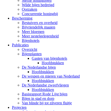
Sterfte honingbijen
Wilde bijen bedreigd
Oorzaken
Concurrentie honingbij
Bescherming
Bestuivers en overheid
Bijvriendelijk maaien
Meer bloemen
Meer nestelgelegenheid
Bijenhotels
Publicaties
Overzicht
Bijenplanten
Gasten van bijenhotels
Hoofdstukken
De Nederlandse bijen
Hoofdstukken
De wespen en mieren van Nederland
Hoofdstukken
De Nederlandse zweefvliegen
Hoofdstukken
Basisrapport Rode Lijst bijen
Bijen in stad en dorp
Van blinde bij tot zilveren fluitje
Projecten