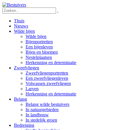
Thuis
Nieuws
Wilde bijen
Wilde bijen
Bijenportretten
Een bijenleven
Bijen en bloemen
Nestelplaatsen
Herkenning en determinatie
Zweefvliegen
Zweefvliegenportretten
Een zweefvliegenleven
Volwassen zweefvliegen
Larven
Herkenning en determinatie
Belang
Belang wilde bestuivers
In natuurgebieden
In landbouw
In stedelijk groen
Bedreiging