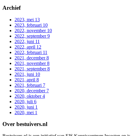
Archief
2023, mei
13
2023, februari
10
2022, november
10
2022, september
9
2022, juni
11
2022, april
12
2022, februari
11
2021, december
8
2021, november
8
2021, september
8
2021, juni
10
2021, april
8
2021, februari
7
2020, december
7
2020, oktober
4
2020, juli
6
2020, juni
1
2020, mei
1
Over bestuivers.nl
Bestuivers.nl is een initiatief van EIS Kenniscentrum Insecten en is