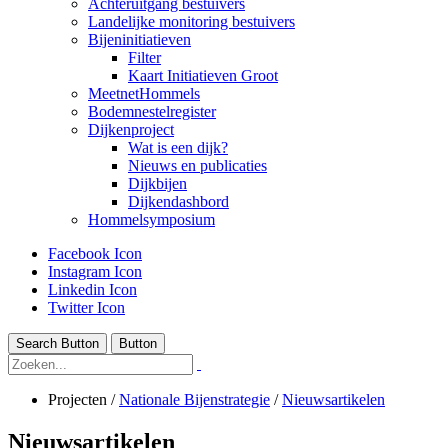
Achteruitgang bestuivers
Landelijke monitoring bestuivers
Bijeninitiatieven
Filter
Kaart Initiatieven Groot
MeetnetHommels
Bodemnestelregister
Dijkenproject
Wat is een dijk?
Nieuws en publicaties
Dijkbijen
Dijkendashbord
Hommelsymposium
Facebook Icon
Instagram Icon
Linkedin Icon
Twitter Icon
Search Button
Button
Projecten
/
Nationale Bijenstrategie
/
Nieuwsartikelen
Nieuwsartikelen