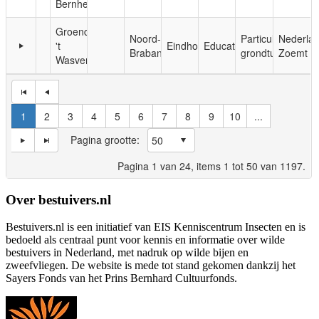
Bernheze
Groendomein
Noord-
Particuliere
Nederla
't
Eindhoven
Educatie
Brabant
grondtuinen
Zoemt
Wasven
1
2
3
4
5
6
7
8
9
10
...
Pagina grootte:
Pagina
1
van
24
, items
1
tot
50
van
1197
.
Over bestuivers.nl
Bestuivers.nl is een initiatief van EIS Kenniscentrum Insecten en is
bedoeld als centraal punt voor kennis en informatie over wilde
bestuivers in Nederland, met nadruk op wilde bijen en
zweefvliegen. De website is mede tot stand gekomen dankzij het
Sayers Fonds van het Prins Bernhard Cultuurfonds.