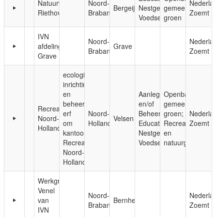
Natuurwerkgroep
Noord-
Nederla
Bergeijk
Nestgelegenheid;
gemeentelijk
Riethoven
Brabant
Zoemt
Voedsel
groen
IVN
Noord-
Nederla
afdeling
Grave
Brabant
Zoemt
Grave
ecologische
inrichting
en
Aanleg
Openbaar,
beheer
en/of
gemeentelijk
Recreatie
erf
Noord-
Beheer;
groen;
Nederla
Noord-
Velsen
om
Holland
Educatie;
Recreatie-
Zoemt
Holland
kantoor
Nestgelegenheid;
en
Recreatie
Voedsel
natuurgebieden
Noord-
Holland
Werkgroep
Venel
Noord-
Nederla
van
Bernheze
Brabant
Zoemt
IVN