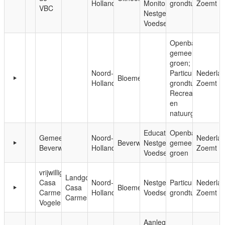
Holland
Monitoring;
grondtuinen
Zoemt
VBC
Nestgelegenheid;
Voedsel
Openbaar,
gemeentelijk
groen;
Noord-
Particuliere
Nederla
Bloemendaal
Holland
grondtuinen;
Zoemt
Recreatie-
en
natuurgebieden
Educatie;
Openbaar,
Gemeente
Noord-
Nederla
Beverwijk
Nestgelegenheid;
gemeentelijk
Beverwijk
Holland
Zoemt
Voedsel
groen
vrijwilligersgroep
Landgoed
Casa
Noord-
Nestgelegenheid;
Particuliere
Nederla
Casa
Bloemendaal
Carmeli
Holland
Voedsel
grondtuinen
Zoemt
Carmeli
Vogelenzang
Aanleg