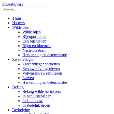
Thuis
Nieuws
Wilde bijen
Wilde bijen
Bijenportretten
Een bijenleven
Bijen en bloemen
Nestelplaatsen
Herkenning en determinatie
Zweefvliegen
Zweefvliegenportretten
Een zweefvliegenleven
Volwassen zweefvliegen
Larven
Herkenning en determinatie
Belang
Belang wilde bestuivers
In natuurgebieden
In landbouw
In stedelijk groen
Bedreiging