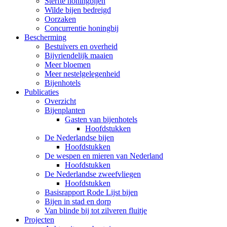
Sterfte honingbijen
Wilde bijen bedreigd
Oorzaken
Concurrentie honingbij
Bescherming
Bestuivers en overheid
Bijvriendelijk maaien
Meer bloemen
Meer nestelgelegenheid
Bijenhotels
Publicaties
Overzicht
Bijenplanten
Gasten van bijenhotels
Hoofdstukken
De Nederlandse bijen
Hoofdstukken
De wespen en mieren van Nederland
Hoofdstukken
De Nederlandse zweefvliegen
Hoofdstukken
Basisrapport Rode Lijst bijen
Bijen in stad en dorp
Van blinde bij tot zilveren fluitje
Projecten