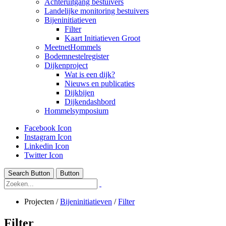
Achteruitgang bestuivers
Landelijke monitoring bestuivers
Bijeninitiatieven
Filter
Kaart Initiatieven Groot
MeetnetHommels
Bodemnestelregister
Dijkenproject
Wat is een dijk?
Nieuws en publicaties
Dijkbijen
Dijkendashbord
Hommelsymposium
Facebook Icon
Instagram Icon
Linkedin Icon
Twitter Icon
Search Button
Button
Projecten
/
Bijeninitiatieven
/
Filter
Filter