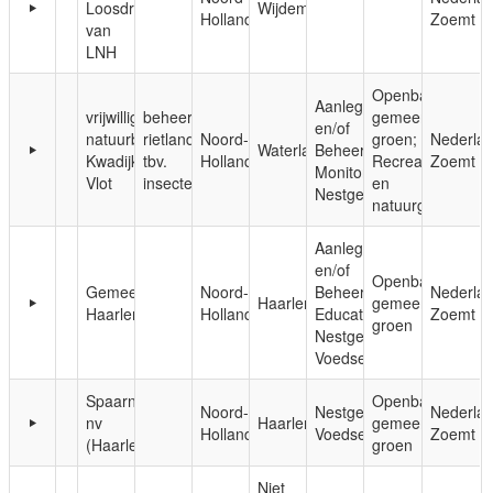
Loosdrecht
Wijdemeren
Holland
Zoemt
van
LNH
Openbaar,
Aanleg
vrijwilliger
beheer
gemeentelijk
en/of
natuurbeheer
rietlanden
Noord-
groen;
Nederla
Waterland
Beheer;
Kwadijkse
tbv.
Holland
Recreatie-
Zoemt
Monitoring;
Vlot
insecten
en
Nestgelegenheid
natuurgebieden
Aanleg
en/of
Openbaar,
Gemeente
Noord-
Beheer;
Nederla
Haarlem
gemeentelijk
Haarlem
Holland
Educatie;
Zoemt
groen
Nestgelegenheid;
Voedsel
Spaarnelanden
Openbaar,
Noord-
Nestgelegenheid;
Nederla
nv
Haarlem
gemeentelijk
Holland
Voedsel
Zoemt
(Haarlem)
groen
Niet