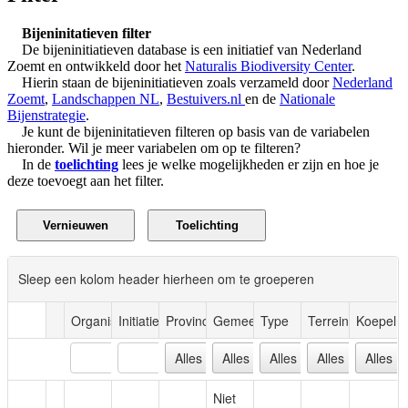
Bijeninitatieven filter
De bijeninitiatieven database is een initiatief van Nederland
Zoemt en ontwikkeld door het
Naturalis Biodiversity Center
.
Hierin staan de bijeninitiatieven zoals verzameld door
Nederland
Zoemt
,
Landschappen NL
,
Bestuivers.nl
en de
Nationale
Bijenstrategie
.
Je kunt de bijeninitatieven filteren op basis van de variabelen
hieronder. Wil je meer variabelen om op te filteren?
In de
toelichting
lees je welke mogelijkheden er zijn en hoe je
deze toevoegt aan het filter.
Sleep een kolom header hierheen om te groeperen
Organisatie
Initiatief
Provincie
Gemeente
Type
Terrein
Koepel
Niet