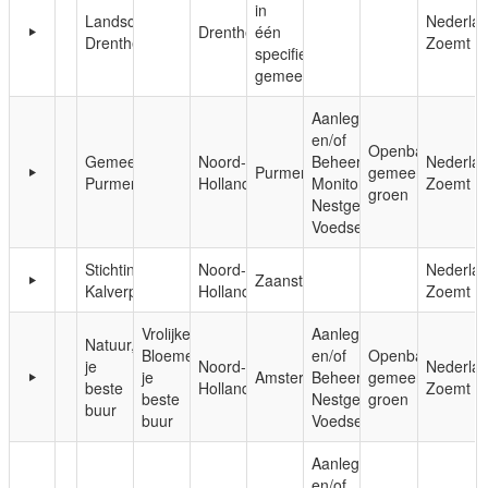
in
Landschapsbeheer
Nederla
Drenthe
één
Drenthe
Zoemt
specifieke
gemeente
Aanleg
en/of
Openbaar,
Gemeente
Noord-
Beheer;
Nederla
Purmerend
gemeentelijk
Purmerend
Holland
Monitoring;
Zoemt
groen
Nestgelegenheid;
Voedsel
Stichting
Noord-
Nederla
Zaanstad
Kalverpolder
Holland
Zoemt
Vrolijke
Aanleg
Natuur,
Bloemenweide/Natuur,
en/of
Openbaar,
je
Noord-
Nederla
je
Amsterdam
Beheer;
gemeentelijk
beste
Holland
Zoemt
beste
Nestgelegenheid;
groen
buur
buur
Voedsel
Aanleg
en/of