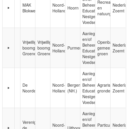
Recreatie-
MAK
Noord-
Beheer;
Nederla
Hoorn
en
Blokweer
Holland
Educatie;
Zoemt
natuurgebieden
Nestgelegenheid;
Voedsel
Aanleg
en/of
Vrijwilligers
Vrijwilligers
Openbaar,
Noord-
Beheer;
Nederla
boomgaard
boomgaard
Purmerend
gemeentelijk
Holland
Educatie;
Zoemt
Groenewoud
Groenewoud
groen
Nestgelegenheid;
Voedsel
Aanleg
en/of
De
Noord-
Bergen
Beheer;
Agrarische
Nederla
Noorderhoeve
Holland
(NH.)
Educatie;
gronden
Zoemt
Nestgelegenheid;
Voedsel
Aanleg
en/of
Vereniging
Noord-
Beheer;
Particuliere
Nederla
de
Uithoorn