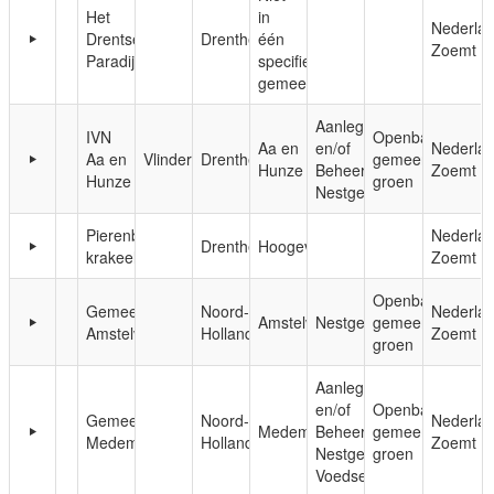
Het
in
Nederla
Drentse
Drenthe
één
Zoemt
Paradijs
specifieke
gemeente
Aanleg
IVN
Openbaar,
Aa en
en/of
Nederla
Aa en
Vlinderkamp
Drenthe
gemeentelijk
Hunze
Beheer;
Zoemt
Hunze
groen
Nestgelegenheid
Pierenbadje
Nederla
Drenthe
Hoogeveen
krakeel
Zoemt
Openbaar,
Gemeente
Noord-
Nederla
Amstelveen
Nestgelegenheid
gemeentelijk
Amstelveen
Holland
Zoemt
groen
Aanleg
en/of
Openbaar,
Gemeente
Noord-
Nederla
Medemblik
Beheer;
gemeentelijk
Medemblik
Holland
Zoemt
Nestgelegenheid;
groen
Voedsel