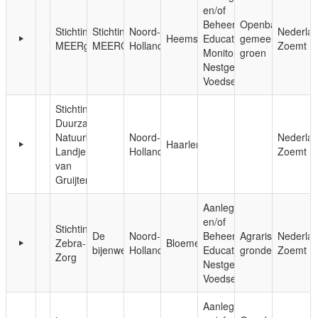
en/of
Beheer;
Openbaar,
Stichting
Stichting
Noord-
Nederla
Heemstede
Educatie;
gemeentelijk
MEERgroen
MEERGroen
Holland
Zoemt
Monitoring;
groen
Nestgelegenheid;
Voedsel
Stichting
Duurzaam
Natuurbeheer
Noord-
Nederla
Haarlem
Landje
Holland
Zoemt
van
Gruijters
Aanleg
en/of
Stichting
De
Noord-
Beheer;
Agrarische
Nederla
Zebra-
Bloemendaal
bijenwei
Holland
Educatie;
gronden
Zoemt
Zorg
Nestgelegenheid;
Voedsel
Aanleg