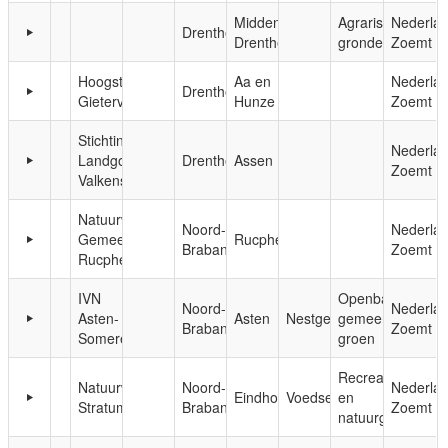
Midden-
Agrarische
Nederla
Drenthe
Drenthe
gronden
Zoemt
Hoogstamfruit
Aa en
Nederla
Drenthe
Gieterveen
Hunze
Zoemt
Stichting
Nederla
Landgoed
Drenthe
Assen
Zoemt
Valkenstijn
Natuurwerkgroep
Noord-
Nederla
Gemeente
Rucphen
Brabant
Zoemt
Rucphen
IVN
Openbaar,
Noord-
Nederla
Asten-
Asten
Nestgelegenheid
gemeentelijk
Brabant
Zoemt
Someren
groen
Recreatie-
Natuurwerkgroep
Noord-
Nederla
Eindhoven
Voedsel
en
Stratum
Brabant
Zoemt
natuurgebieden