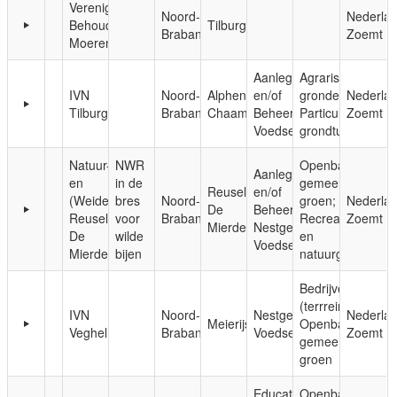
Vereniging
Noord-
Nederla
Behoud
Tilburg
Brabant
Zoemt
Moerenburg
Aanleg
Agrarische
IVN
Noord-
Alphen-
en/of
gronden;
Nederla
Tilburg
Brabant
Chaam
Beheer;
Particuliere
Zoemt
Voedsel
grondtuinen
Natuur-
NWR
Openbaar,
Aanleg
en
in de
gemeentelijk
Reusel-
en/of
(Weide)vogelvereniging
bres
Noord-
groen;
Nederla
De
Beheer;
Reusel-
voor
Brabant
Recreatie-
Zoemt
Mierden
Nestgelegenheid;
De
wilde
en
Voedsel
Mierden
bijen
natuurgebieden
Bedrijven
(terrreinen);
IVN
Noord-
Nestgelegenheid;
Nederla
Meierijstad
Openbaar,
Veghel
Brabant
Voedsel
Zoemt
gemeentelijk
groen
Educatie;
Openbaar,