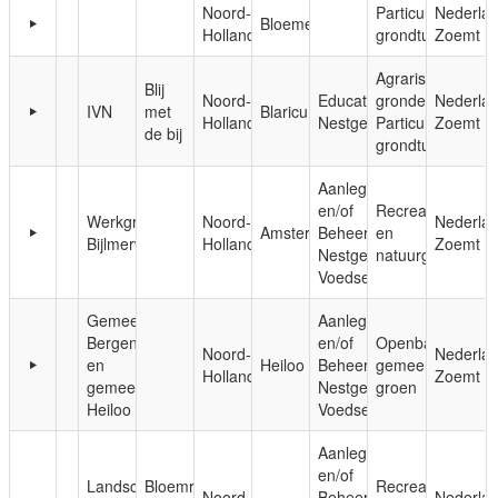
Noord-
Particuliere
Nederla
Bloemendaal
Holland
grondtuinen
Zoemt
Agrarische
Blij
Noord-
Educatie;
gronden;
Nederla
IVN
met
Blaricum
Holland
Nestgelegenheid
Particuliere
Zoemt
de bij
grondtuinen
Aanleg
en/of
Recreatie-
Werkgroep
Noord-
Nederla
Amsterdam
Beheer;
en
Bijlmerweide
Holland
Zoemt
Nestgelegenheid;
natuurgebieden
Voedsel
Gemeente
Aanleg
Bergen
en/of
Openbaar,
Noord-
Nederla
en
Heiloo
Beheer;
gemeentelijk
Holland
Zoemt
gemeente
Nestgelegenheid;
groen
Heiloo
Voedsel
Aanleg
en/of
Landschap
Bloemrijke
Recreatie-
Noord-
Beheer;
Nederla