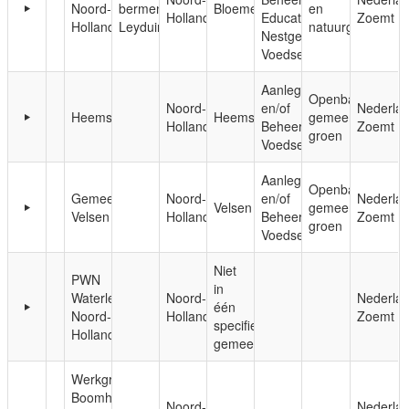
Noord-
bermen
Bloemendaal
en
Holland
Educatie;
Zoemt
Holland
Leyduin
natuurgebieden
Nestgelegenheid;
Voedsel
Aanleg
Openbaar,
Noord-
en/of
Nederla
Heemskerk
Heemskerk
gemeentelijk
Holland
Beheer;
Zoemt
groen
Voedsel
Aanleg
Openbaar,
Gemeente
Noord-
en/of
Nederla
Velsen
gemeentelijk
Velsen
Holland
Beheer;
Zoemt
groen
Voedsel
Niet
PWN
in
Waterleidingbedrijf
Noord-
Nederla
één
Noord-
Holland
Zoemt
specifieke
Holland
gemeente
Werkgroep
Boomhoek
Noord-
Nederla