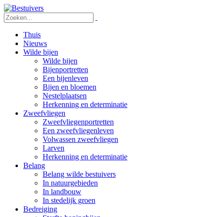
Thuis
Nieuws
Wilde bijen
Wilde bijen
Bijenportretten
Een bijenleven
Bijen en bloemen
Nestelplaatsen
Herkenning en determinatie
Zweefvliegen
Zweefvliegenportretten
Een zweefvliegenleven
Volwassen zweefvliegen
Larven
Herkenning en determinatie
Belang
Belang wilde bestuivers
In natuurgebieden
In landbouw
In stedelijk groen
Bedreiging