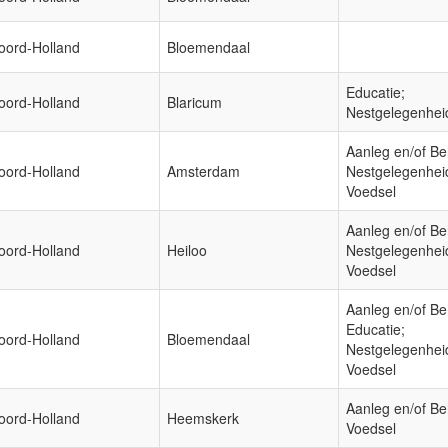
oord-Holland
Bloemendaal
Educatie;
oord-Holland
Blaricum
Nestgelegenhei
Aanleg en/of Be
oord-Holland
Amsterdam
Nestgelegenhei
Voedsel
Aanleg en/of Be
oord-Holland
Heiloo
Nestgelegenhei
Voedsel
Aanleg en/of Be
Educatie;
oord-Holland
Bloemendaal
Nestgelegenhei
Voedsel
Aanleg en/of Be
oord-Holland
Heemskerk
Voedsel