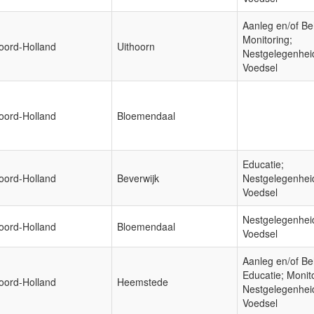
Aanleg en/of Be
Monitoring;
oord-Holland
Uithoorn
Nestgelegenhei
Voedsel
oord-Holland
Bloemendaal
Educatie;
oord-Holland
Beverwijk
Nestgelegenhei
Voedsel
Nestgelegenhei
oord-Holland
Bloemendaal
Voedsel
Aanleg en/of Be
Educatie; Monit
oord-Holland
Heemstede
Nestgelegenhei
Voedsel