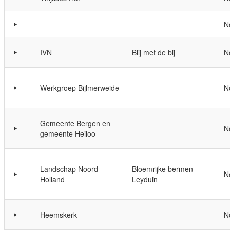
N
IVN
Blij met de bij
N
Werkgroep Bijlmerweide
N
Gemeente Bergen en
N
gemeente Heiloo
Landschap Noord-
Bloemrijke bermen
N
Holland
Leyduin
Heemskerk
N