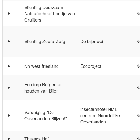
Stichting Duurzaam
Natuurbeheer Landje van
N
Gruijters
Stichting Zebra-Zorg
De bijenwei
N
ivn west-friesland
Ecoproject
N
Ecodorp Bergen en
N
houden van Bijen
insectenhotel NME-
Vereniging "De
centrum Noordelijke
N
Oeverlanden Blijven!"
Oeverlanden
Thijsses Hof
N