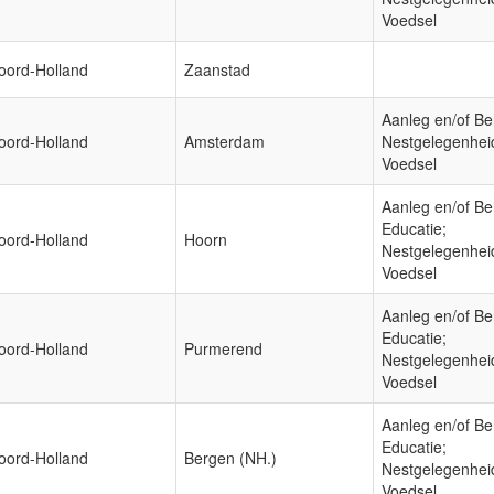
Voedsel
oord-Holland
Zaanstad
Aanleg en/of Be
oord-Holland
Amsterdam
Nestgelegenhei
Voedsel
Aanleg en/of Be
Educatie;
oord-Holland
Hoorn
Nestgelegenhei
Voedsel
Aanleg en/of Be
Educatie;
oord-Holland
Purmerend
Nestgelegenhei
Voedsel
Aanleg en/of Be
Educatie;
oord-Holland
Bergen (NH.)
Nestgelegenhei
Voedsel