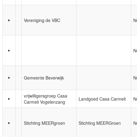
Vereniging de VBC
N
N
Gemeente Beverwijk
N
vrijwilligersgroep Casa
Landgoed Casa Carmeli
N
Carmeli Vogelenzang
Stichting MEERgroen
Stichting MEERGroen
N