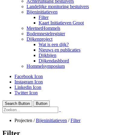
Achteruitgang bestuivers
Landelijke monitoring bestuivers
Bijeninitiatieven
Filter
Kaart Initiatieven Groot
MeetnetHommels
Bodemnestelregister
Dijkenproject
Wat is een dijk?
Nieuws en publicaties
Dijkbijen
Dijkendashbord
Hommelsymposium
Facebook Icon
Instagram Icon
Linkedin Icon
Twitter Icon
Search Button
Button
Projecten
/
Bijeninitiatieven
/
Filter
Filter