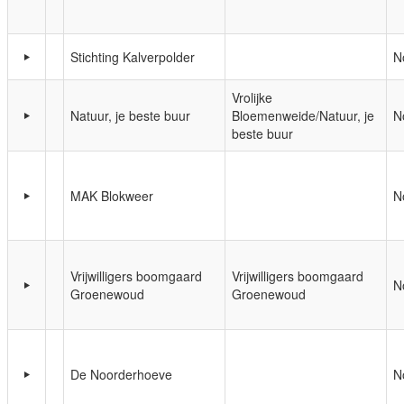
Stichting Kalverpolder
N
Vrolijke
Natuur, je beste buur
Bloemenweide/Natuur, je
N
beste buur
MAK Blokweer
N
Vrijwilligers boomgaard
Vrijwilligers boomgaard
N
Groenewoud
Groenewoud
De Noorderhoeve
N