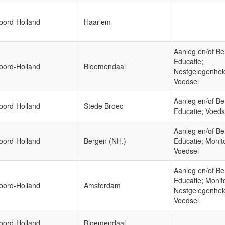
oord-Holland
Haarlem
Aanleg en/of Be
Educatie;
oord-Holland
Bloemendaal
Nestgelegenhei
Voedsel
Aanleg en/of Be
oord-Holland
Stede Broec
Educatie; Voeds
Aanleg en/of Be
oord-Holland
Bergen (NH.)
Educatie; Monit
Voedsel
Aanleg en/of Be
Educatie; Monit
oord-Holland
Amsterdam
Nestgelegenhei
Voedsel
oord-Holland
Bloemendaal