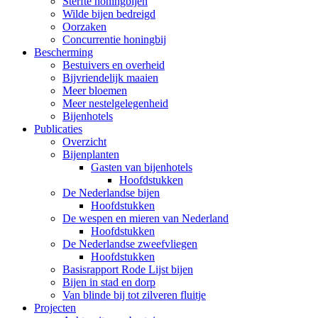
Sterfte honingbijen
Wilde bijen bedreigd
Oorzaken
Concurrentie honingbij
Bescherming
Bestuivers en overheid
Bijvriendelijk maaien
Meer bloemen
Meer nestelgelegenheid
Bijenhotels
Publicaties
Overzicht
Bijenplanten
Gasten van bijenhotels
Hoofdstukken
De Nederlandse bijen
Hoofdstukken
De wespen en mieren van Nederland
Hoofdstukken
De Nederlandse zweefvliegen
Hoofdstukken
Basisrapport Rode Lijst bijen
Bijen in stad en dorp
Van blinde bij tot zilveren fluitje
Projecten