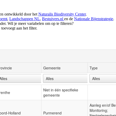
 en ontwikkeld door het
Naturalis Biodiversity Center
.
oemt
,
Landschappen NL
,
Bestuivers.nl
en de
Nationale Bijenstrategie
.
der. Wil je meer variabelen om op te filteren?
toevoegt aan het filter.
rovincie
Gemeente
Type
Niet in één specifieke
renthe
gemeente
Aanleg en/of Be
Monitoring;
oord-Holland
Purmerend
Nestgelegenhei