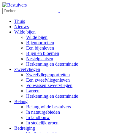
Thuis
Nieuws
Wilde bijen
Wilde bijen
Bijenportretten
Een bijenleven
Bijen en bloemen
Nestelplaatsen
Herkenning en determinatie
Zweefvliegen
Zweefvliegenportretten
Een zweefvliegenleven
Volwassen zweefvliegen
Larven
Herkenning en determinatie
Belang
Belang wilde bestuivers
In natuurgebieden
In landbouw
In stedelijk groen
Bedreiging