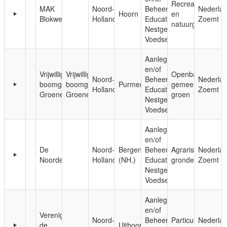
Recreatie-
MAK
Noord-
Beheer;
Nederla
Hoorn
en
Blokweer
Holland
Educatie;
Zoemt
natuurgebieden
Nestgelegenheid;
Voedsel
Aanleg
en/of
Vrijwilligers
Vrijwilligers
Openbaar,
Noord-
Beheer;
Nederla
boomgaard
boomgaard
Purmerend
gemeentelijk
Holland
Educatie;
Zoemt
Groenewoud
Groenewoud
groen
Nestgelegenheid;
Voedsel
Aanleg
en/of
De
Noord-
Bergen
Beheer;
Agrarische
Nederla
Noorderhoeve
Holland
(NH.)
Educatie;
gronden
Zoemt
Nestgelegenheid;
Voedsel
Aanleg
en/of
Vereniging
Noord-
Beheer;
Particuliere
Nederla
de
Uithoorn