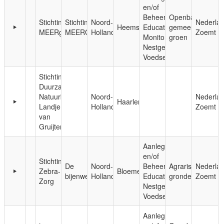
en/of
Beheer;
Openbaar,
Stichting
Stichting
Noord-
Nederla
Heemstede
Educatie;
gemeentelijk
MEERgroen
MEERGroen
Holland
Zoemt
Monitoring;
groen
Nestgelegenheid;
Voedsel
Stichting
Duurzaam
Natuurbeheer
Noord-
Nederla
Haarlem
Landje
Holland
Zoemt
van
Gruijters
Aanleg
en/of
Stichting
De
Noord-
Beheer;
Agrarische
Nederla
Zebra-
Bloemendaal
bijenwei
Holland
Educatie;
gronden
Zoemt
Zorg
Nestgelegenheid;
Voedsel
Aanleg