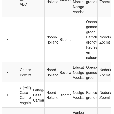
Holland
Monitoring;
grondtuinen
Zoemt
VBC
Nestgelegenheid;
Voedsel
Openbaar,
gemeentelijk
groen;
Noord-
Particuliere
Nederla
Bloemendaal
Holland
grondtuinen;
Zoemt
Recreatie-
en
natuurgebieden
Educatie;
Openbaar,
Gemeente
Noord-
Nederla
Beverwijk
Nestgelegenheid;
gemeentelijk
Beverwijk
Holland
Zoemt
Voedsel
groen
vrijwilligersgroep
Landgoed
Casa
Noord-
Nestgelegenheid;
Particuliere
Nederla
Casa
Bloemendaal
Carmeli
Holland
Voedsel
grondtuinen
Zoemt
Carmeli
Vogelenzang
Aanleg