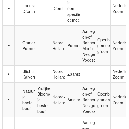
in
Landschapsbeheer
Nederla
Drenthe
één
Drenthe
Zoemt
specifieke
gemeente
Aanleg
en/of
Openbaar,
Gemeente
Noord-
Beheer;
Nederla
Purmerend
gemeentelijk
Purmerend
Holland
Monitoring;
Zoemt
groen
Nestgelegenheid;
Voedsel
Stichting
Noord-
Nederla
Zaanstad
Kalverpolder
Holland
Zoemt
Vrolijke
Aanleg
Natuur,
Bloemenweide/Natuur,
en/of
Openbaar,
je
Noord-
Nederla
je
Amsterdam
Beheer;
gemeentelijk
beste
Holland
Zoemt
beste
Nestgelegenheid;
groen
buur
buur
Voedsel
Aanleg
en/of