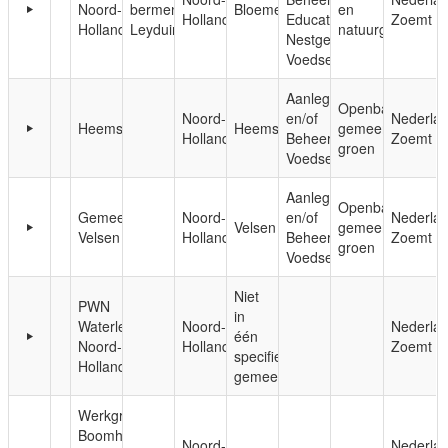
Noord-
bermen
Bloemendaal
en
Holland
Educatie;
Zoemt
Holland
Leyduin
natuurgebieden
Nestgelegenheid;
Voedsel
Aanleg
Openbaar,
Noord-
en/of
Nederla
Heemskerk
Heemskerk
gemeentelijk
Holland
Beheer;
Zoemt
groen
Voedsel
Aanleg
Openbaar,
Gemeente
Noord-
en/of
Nederla
Velsen
gemeentelijk
Velsen
Holland
Beheer;
Zoemt
groen
Voedsel
Niet
PWN
in
Waterleidingbedrijf
Noord-
Nederla
één
Noord-
Holland
Zoemt
specifieke
Holland
gemeente
Werkgroep
Boomhoek
Noord-
Nederla