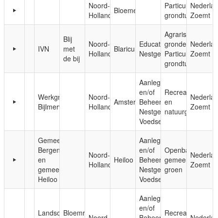
Noord-
Particuliere
Nederla
Bloemendaal
Holland
grondtuinen
Zoemt
Agrarische
Blij
Noord-
Educatie;
gronden;
Nederla
IVN
met
Blaricum
Holland
Nestgelegenheid
Particuliere
Zoemt
de bij
grondtuinen
Aanleg
en/of
Recreatie-
Werkgroep
Noord-
Nederla
Amsterdam
Beheer;
en
Bijlmerweide
Holland
Zoemt
Nestgelegenheid;
natuurgebieden
Voedsel
Gemeente
Aanleg
Bergen
en/of
Openbaar,
Noord-
Nederla
en
Heiloo
Beheer;
gemeentelijk
Holland
Zoemt
gemeente
Nestgelegenheid;
groen
Heiloo
Voedsel
Aanleg
en/of
Landschap
Bloemrijke
Recreatie-
Noord-
Beheer;
Nederla