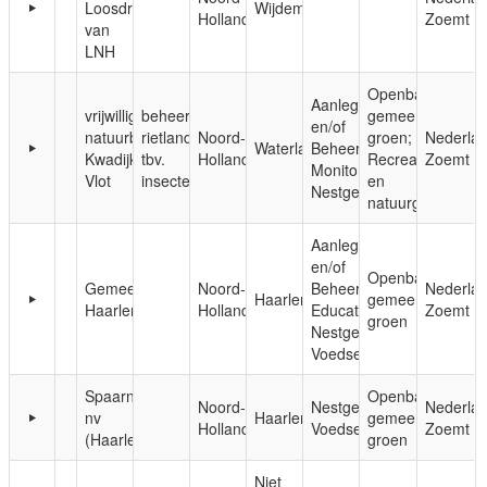
Loosdrecht
Wijdemeren
Holland
Zoemt
van
LNH
Openbaar,
Aanleg
vrijwilliger
beheer
gemeentelijk
en/of
natuurbeheer
rietlanden
Noord-
groen;
Nederla
Waterland
Beheer;
Kwadijkse
tbv.
Holland
Recreatie-
Zoemt
Monitoring;
Vlot
insecten
en
Nestgelegenheid
natuurgebieden
Aanleg
en/of
Openbaar,
Gemeente
Noord-
Beheer;
Nederla
Haarlem
gemeentelijk
Haarlem
Holland
Educatie;
Zoemt
groen
Nestgelegenheid;
Voedsel
Spaarnelanden
Openbaar,
Noord-
Nestgelegenheid;
Nederla
nv
Haarlem
gemeentelijk
Holland
Voedsel
Zoemt
(Haarlem)
groen
Niet