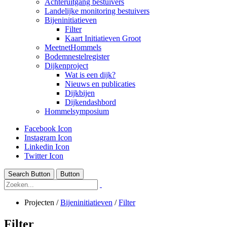
Achteruitgang bestuivers
Landelijke monitoring bestuivers
Bijeninitiatieven
Filter
Kaart Initiatieven Groot
MeetnetHommels
Bodemnestelregister
Dijkenproject
Wat is een dijk?
Nieuws en publicaties
Dijkbijen
Dijkendashbord
Hommelsymposium
Facebook Icon
Instagram Icon
Linkedin Icon
Twitter Icon
Search Button
Button
Projecten
/
Bijeninitiatieven
/
Filter
Filter