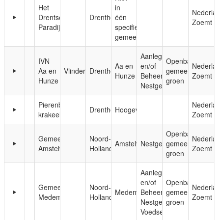
Het
in
Nederla
Drentse
Drenthe
één
Zoemt
Paradijs
specifieke
gemeente
Aanleg
IVN
Openbaar,
Aa en
en/of
Nederla
Aa en
Vlinderkamp
Drenthe
gemeentelijk
Hunze
Beheer;
Zoemt
Hunze
groen
Nestgelegenheid
Pierenbadje
Nederla
Drenthe
Hoogeveen
krakeel
Zoemt
Openbaar,
Gemeente
Noord-
Nederla
Amstelveen
Nestgelegenheid
gemeentelijk
Amstelveen
Holland
Zoemt
groen
Aanleg
en/of
Openbaar,
Gemeente
Noord-
Nederla
Medemblik
Beheer;
gemeentelijk
Medemblik
Holland
Zoemt
Nestgelegenheid;
groen
Voedsel