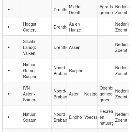
Midden-
Agrarische
Nederla
Drenthe
Drenthe
gronden
Zoemt
Hoogstamfruit
Aa en
Nederla
Drenthe
Gieterveen
Hunze
Zoemt
Stichting
Nederla
Landgoed
Drenthe
Assen
Zoemt
Valkenstijn
Natuurwerkgroep
Noord-
Nederla
Gemeente
Rucphen
Brabant
Zoemt
Rucphen
IVN
Openbaar,
Noord-
Nederla
Asten-
Asten
Nestgelegenheid
gemeentelijk
Brabant
Zoemt
Someren
groen
Recreatie-
Natuurwerkgroep
Noord-
Nederla
Eindhoven
Voedsel
en
Stratum
Brabant
Zoemt
natuurgebieden