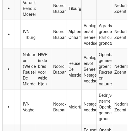
Vereniging
Noord-
Nederla
Behoud
Tilburg
Brabant
Zoemt
Moerenburg
Aanleg
Agrarische
IVN
Noord-
Alphen-
en/of
gronden;
Nederla
Tilburg
Brabant
Chaam
Beheer;
Particuliere
Zoemt
Voedsel
grondtuinen
Natuur-
NWR
Openbaar,
Aanleg
en
in de
gemeentelijk
Reusel-
en/of
(Weide)vogelvereniging
bres
Noord-
groen;
Nederla
De
Beheer;
Reusel-
voor
Brabant
Recreatie-
Zoemt
Mierden
Nestgelegenheid;
De
wilde
en
Voedsel
Mierden
bijen
natuurgebieden
Bedrijven
(terrreinen);
IVN
Noord-
Nestgelegenheid;
Nederla
Meierijstad
Openbaar,
Veghel
Brabant
Voedsel
Zoemt
gemeentelijk
groen
Educatie;
Openbaar,