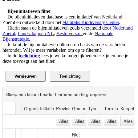
Bijeninitatieven filter
De bijeninitiatieven database is een initiatief van Nederland
Zoemt en ontwikkeld door het
Naturalis Biodiversity Center
.
Hierin staan de bijeninitiatieven zoals verzameld door
Nederland
Zoemt
,
Landschappen NL
,
Bestuivers.nl
en de
Nationale
Bijenstrategie
.
Je kunt de bijeninitatieven filteren op basis van de variabelen
hieronder. Wil je meer variabelen om op te filteren?
In de
toelichting
lees je welke mogelijkheden er zijn en hoe je
deze toevoegt aan het filter.
Sleep een kolom header hierheen om te groeperen
Organisatie
Initiatief
Provincie
Gemeente
Type
Terrein
Koepel
Niet