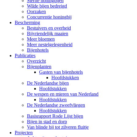
Sterfte honingbijen
Wilde bijen bedreigd
Oorzaken
Concurrentie honingbij
Bescherming
Bestuivers en overheid
Bijvriendelijk maaien
Meer bloemen
Meer nestelgelegenheid
Bijenhotels
Publicaties
Overzicht
Bijenplanten
Gasten van bijenhotels
Hoofdstukken
De Nederlandse bijen
Hoofdstukken
De wespen en mieren van Nederland
Hoofdstukken
De Nederlandse zweefvliegen
Hoofdstukken
Basisrapport Rode Lijst bijen
Bijen in stad en dorp
Van blinde bij tot zilveren fluitje
Projecten