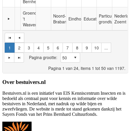
Bernheze
Groendomein
Noord-
Particuliere
Nederla
't
Eindhoven
Educatie
Brabant
grondtuinen
Zoemt
Wasven
1
2
3
4
5
6
7
8
9
10
...
Pagina grootte:
Pagina
1
van
24
, items
1
tot
50
van
1197
.
Over bestuivers.nl
Bestuivers.nl is een initiatief van EIS Kenniscentrum Insecten en is
bedoeld als centraal punt voor kennis en informatie over wilde
bestuivers in Nederland, met nadruk op wilde bijen en
zweefvliegen. De website is mede tot stand gekomen dankzij het
Sayers Fonds van het Prins Bernhard Cultuurfonds.