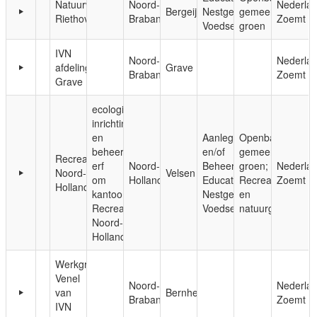
Natuurwerkgroep
Noord-
Nederla
Bergeijk
Nestgelegenheid;
gemeentelijk
Riethoven
Brabant
Zoemt
Voedsel
groen
IVN
Noord-
Nederla
afdeling
Grave
Brabant
Zoemt
Grave
ecologische
inrichting
en
Aanleg
Openbaar,
beheer
en/of
gemeentelijk
Recreatie
erf
Noord-
Beheer;
groen;
Nederla
Noord-
Velsen
om
Holland
Educatie;
Recreatie-
Zoemt
Holland
kantoor
Nestgelegenheid;
en
Recreatie
Voedsel
natuurgebieden
Noord-
Holland
Werkgroep
Venel
Noord-
Nederla
van
Bernheze
Brabant
Zoemt
IVN