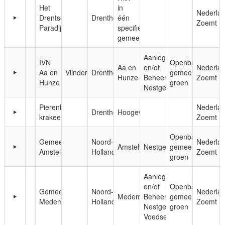
Het
in
Nederla
Drentse
Drenthe
één
Zoemt
Paradijs
specifieke
gemeente
Aanleg
IVN
Openbaar,
Aa en
en/of
Nederla
Aa en
Vlinderkamp
Drenthe
gemeentelijk
Hunze
Beheer;
Zoemt
Hunze
groen
Nestgelegenheid
Pierenbadje
Nederla
Drenthe
Hoogeveen
krakeel
Zoemt
Openbaar,
Gemeente
Noord-
Nederla
Amstelveen
Nestgelegenheid
gemeentelijk
Amstelveen
Holland
Zoemt
groen
Aanleg
en/of
Openbaar,
Gemeente
Noord-
Nederla
Medemblik
Beheer;
gemeentelijk
Medemblik
Holland
Zoemt
Nestgelegenheid;
groen
Voedsel