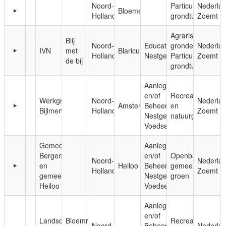
Noord-
Particuliere
Nederla
Bloemendaal
Holland
grondtuinen
Zoemt
Agrarische
Blij
Noord-
Educatie;
gronden;
Nederla
IVN
met
Blaricum
Holland
Nestgelegenheid
Particuliere
Zoemt
de bij
grondtuinen
Aanleg
en/of
Recreatie-
Werkgroep
Noord-
Nederla
Amsterdam
Beheer;
en
Bijlmerweide
Holland
Zoemt
Nestgelegenheid;
natuurgebieden
Voedsel
Gemeente
Aanleg
Bergen
en/of
Openbaar,
Noord-
Nederla
en
Heiloo
Beheer;
gemeentelijk
Holland
Zoemt
gemeente
Nestgelegenheid;
groen
Heiloo
Voedsel
Aanleg
en/of
Landschap
Bloemrijke
Recreatie-
Noord-
Beheer;
Nederla