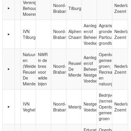
Vereniging
Noord-
Nederla
Behoud
Tilburg
Brabant
Zoemt
Moerenburg
Aanleg
Agrarische
IVN
Noord-
Alphen-
en/of
gronden;
Nederla
Tilburg
Brabant
Chaam
Beheer;
Particuliere
Zoemt
Voedsel
grondtuinen
Natuur-
NWR
Openbaar,
Aanleg
en
in de
gemeentelijk
Reusel-
en/of
(Weide)vogelvereniging
bres
Noord-
groen;
Nederla
De
Beheer;
Reusel-
voor
Brabant
Recreatie-
Zoemt
Mierden
Nestgelegenheid;
De
wilde
en
Voedsel
Mierden
bijen
natuurgebieden
Bedrijven
(terrreinen);
IVN
Noord-
Nestgelegenheid;
Nederla
Meierijstad
Openbaar,
Veghel
Brabant
Voedsel
Zoemt
gemeentelijk
groen
Educatie;
Openbaar,