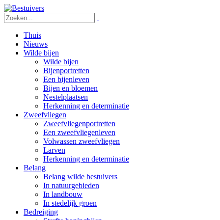
Thuis
Nieuws
Wilde bijen
Wilde bijen
Bijenportretten
Een bijenleven
Bijen en bloemen
Nestelplaatsen
Herkenning en determinatie
Zweefvliegen
Zweefvliegenportretten
Een zweefvliegenleven
Volwassen zweefvliegen
Larven
Herkenning en determinatie
Belang
Belang wilde bestuivers
In natuurgebieden
In landbouw
In stedelijk groen
Bedreiging