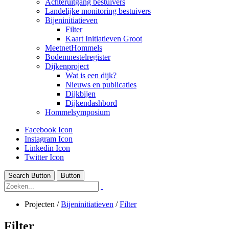
Achteruitgang bestuivers
Landelijke monitoring bestuivers
Bijeninitiatieven
Filter
Kaart Initiatieven Groot
MeetnetHommels
Bodemnestelregister
Dijkenproject
Wat is een dijk?
Nieuws en publicaties
Dijkbijen
Dijkendashbord
Hommelsymposium
Facebook Icon
Instagram Icon
Linkedin Icon
Twitter Icon
Search Button
Button
Projecten
/
Bijeninitiatieven
/
Filter
Filter