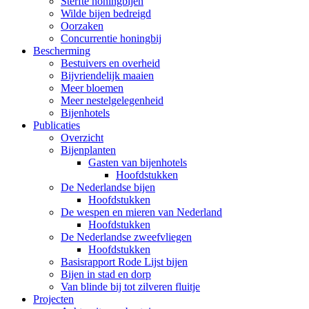
Sterfte honingbijen
Wilde bijen bedreigd
Oorzaken
Concurrentie honingbij
Bescherming
Bestuivers en overheid
Bijvriendelijk maaien
Meer bloemen
Meer nestelgelegenheid
Bijenhotels
Publicaties
Overzicht
Bijenplanten
Gasten van bijenhotels
Hoofdstukken
De Nederlandse bijen
Hoofdstukken
De wespen en mieren van Nederland
Hoofdstukken
De Nederlandse zweefvliegen
Hoofdstukken
Basisrapport Rode Lijst bijen
Bijen in stad en dorp
Van blinde bij tot zilveren fluitje
Projecten