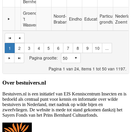
Bernheze
Groendomein
Noord-
Particuliere
Nederla
't
Eindhoven
Educatie
Brabant
grondtuinen
Zoemt
Wasven
1
2
3
4
5
6
7
8
9
10
...
Pagina grootte:
Pagina
1
van
24
, items
1
tot
50
van
1197
.
Over bestuivers.nl
Bestuivers.nl is een initiatief van EIS Kenniscentrum Insecten en is
bedoeld als centraal punt voor kennis en informatie over wilde
bestuivers in Nederland, met nadruk op wilde bijen en
zweefvliegen. De website is mede tot stand gekomen dankzij het
Sayers Fonds van het Prins Bernhard Cultuurfonds.