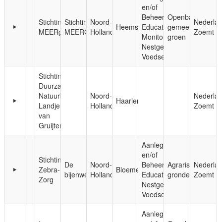
en/of
Beheer;
Openbaar,
Stichting
Stichting
Noord-
Nederla
Heemstede
Educatie;
gemeentelijk
MEERgroen
MEERGroen
Holland
Zoemt
Monitoring;
groen
Nestgelegenheid;
Voedsel
Stichting
Duurzaam
Natuurbeheer
Noord-
Nederla
Haarlem
Landje
Holland
Zoemt
van
Gruijters
Aanleg
en/of
Stichting
De
Noord-
Beheer;
Agrarische
Nederla
Zebra-
Bloemendaal
bijenwei
Holland
Educatie;
gronden
Zoemt
Zorg
Nestgelegenheid;
Voedsel
Aanleg