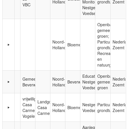
Holland
Monitoring;
grondtuinen
Zoemt
VBC
Nestgelegenheid;
Voedsel
Openbaar,
gemeentelijk
groen;
Noord-
Particuliere
Nederla
Bloemendaal
Holland
grondtuinen;
Zoemt
Recreatie-
en
natuurgebieden
Educatie;
Openbaar,
Gemeente
Noord-
Nederla
Beverwijk
Nestgelegenheid;
gemeentelijk
Beverwijk
Holland
Zoemt
Voedsel
groen
vrijwilligersgroep
Landgoed
Casa
Noord-
Nestgelegenheid;
Particuliere
Nederla
Casa
Bloemendaal
Carmeli
Holland
Voedsel
grondtuinen
Zoemt
Carmeli
Vogelenzang
Aanleg