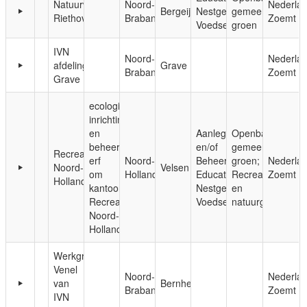
Natuurwerkgroep
Noord-
Nederla
Bergeijk
Nestgelegenheid;
gemeentelijk
Riethoven
Brabant
Zoemt
Voedsel
groen
IVN
Noord-
Nederla
afdeling
Grave
Brabant
Zoemt
Grave
ecologische
inrichting
en
Aanleg
Openbaar,
beheer
en/of
gemeentelijk
Recreatie
erf
Noord-
Beheer;
groen;
Nederla
Noord-
Velsen
om
Holland
Educatie;
Recreatie-
Zoemt
Holland
kantoor
Nestgelegenheid;
en
Recreatie
Voedsel
natuurgebieden
Noord-
Holland
Werkgroep
Venel
Noord-
Nederla
van
Bernheze
Brabant
Zoemt
IVN