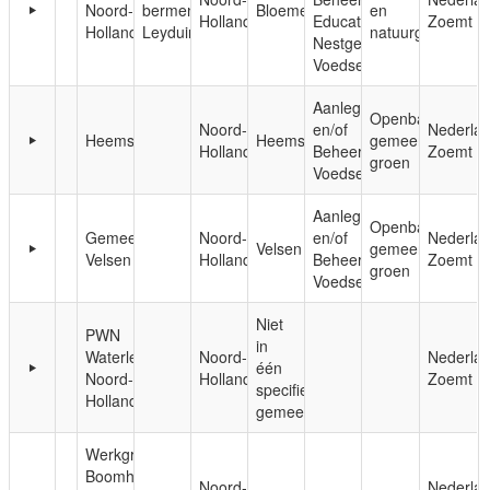
Noord-
bermen
Bloemendaal
en
Holland
Educatie;
Zoemt
Holland
Leyduin
natuurgebieden
Nestgelegenheid;
Voedsel
Aanleg
Openbaar,
Noord-
en/of
Nederla
Heemskerk
Heemskerk
gemeentelijk
Holland
Beheer;
Zoemt
groen
Voedsel
Aanleg
Openbaar,
Gemeente
Noord-
en/of
Nederla
Velsen
gemeentelijk
Velsen
Holland
Beheer;
Zoemt
groen
Voedsel
Niet
PWN
in
Waterleidingbedrijf
Noord-
Nederla
één
Noord-
Holland
Zoemt
specifieke
Holland
gemeente
Werkgroep
Boomhoek
Noord-
Nederla