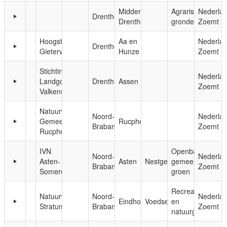
Midden-
Agrarische
Nederla
Drenthe
Drenthe
gronden
Zoemt
Hoogstamfruit
Aa en
Nederla
Drenthe
Gieterveen
Hunze
Zoemt
Stichting
Nederla
Landgoed
Drenthe
Assen
Zoemt
Valkenstijn
Natuurwerkgroep
Noord-
Nederla
Gemeente
Rucphen
Brabant
Zoemt
Rucphen
IVN
Openbaar,
Noord-
Nederla
Asten-
Asten
Nestgelegenheid
gemeentelijk
Brabant
Zoemt
Someren
groen
Recreatie-
Natuurwerkgroep
Noord-
Nederla
Eindhoven
Voedsel
en
Stratum
Brabant
Zoemt
natuurgebieden