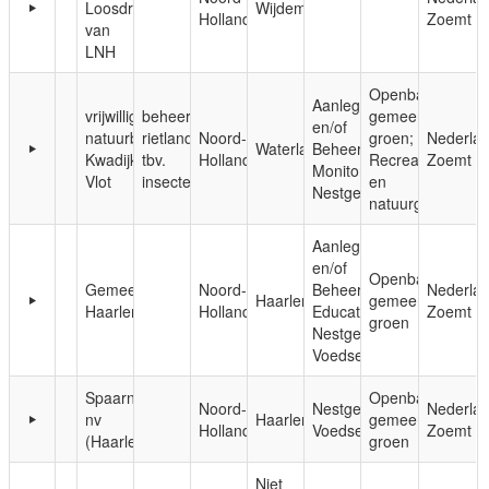
Loosdrecht
Wijdemeren
Holland
Zoemt
van
LNH
Openbaar,
Aanleg
vrijwilliger
beheer
gemeentelijk
en/of
natuurbeheer
rietlanden
Noord-
groen;
Nederla
Waterland
Beheer;
Kwadijkse
tbv.
Holland
Recreatie-
Zoemt
Monitoring;
Vlot
insecten
en
Nestgelegenheid
natuurgebieden
Aanleg
en/of
Openbaar,
Gemeente
Noord-
Beheer;
Nederla
Haarlem
gemeentelijk
Haarlem
Holland
Educatie;
Zoemt
groen
Nestgelegenheid;
Voedsel
Spaarnelanden
Openbaar,
Noord-
Nestgelegenheid;
Nederla
nv
Haarlem
gemeentelijk
Holland
Voedsel
Zoemt
(Haarlem)
groen
Niet