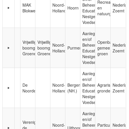
Recreatie-
MAK
Noord-
Beheer;
Nederla
Hoorn
en
Blokweer
Holland
Educatie;
Zoemt
natuurgebieden
Nestgelegenheid;
Voedsel
Aanleg
en/of
Vrijwilligers
Vrijwilligers
Openbaar,
Noord-
Beheer;
Nederla
boomgaard
boomgaard
Purmerend
gemeentelijk
Holland
Educatie;
Zoemt
Groenewoud
Groenewoud
groen
Nestgelegenheid;
Voedsel
Aanleg
en/of
De
Noord-
Bergen
Beheer;
Agrarische
Nederla
Noorderhoeve
Holland
(NH.)
Educatie;
gronden
Zoemt
Nestgelegenheid;
Voedsel
Aanleg
en/of
Vereniging
Noord-
Beheer;
Particuliere
Nederla
de
Uithoorn