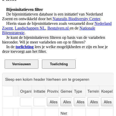
Bijeninitatieven filter
De bijeninitiatieven database is een initiatief van Nederland
Zoemt en ontwikkeld door het
Naturalis Biodiversity Center
.
Hierin staan de bijeninitiatieven zoals verzameld door
Nederland
Zoemt
,
Landschappen NL
,
Bestuivers.nl
en de
Nationale
Bijenstrategie
.
Je kunt de bijeninitatieven filteren op basis van de variabelen
hieronder. Wil je meer variabelen om op te filteren?
In de
toelichting
lees je welke mogelijkheden er zijn en hoe je
deze toevoegt aan het filter.
Sleep een kolom header hierheen om te groeperen
Organisatie
Initiatief
Provincie
Gemeente
Type
Terrein
Koepel
Niet