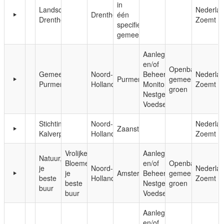
in
Landschapsbeheer
Nederla
Drenthe
één
Drenthe
Zoemt
specifieke
gemeente
Aanleg
en/of
Openbaar,
Gemeente
Noord-
Beheer;
Nederla
Purmerend
gemeentelijk
Purmerend
Holland
Monitoring;
Zoemt
groen
Nestgelegenheid;
Voedsel
Stichting
Noord-
Nederla
Zaanstad
Kalverpolder
Holland
Zoemt
Vrolijke
Aanleg
Natuur,
Bloemenweide/Natuur,
en/of
Openbaar,
je
Noord-
Nederla
je
Amsterdam
Beheer;
gemeentelijk
beste
Holland
Zoemt
beste
Nestgelegenheid;
groen
buur
buur
Voedsel
Aanleg
en/of