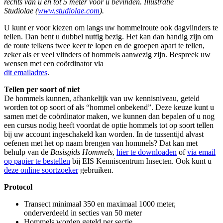
rechts van u en tot 5 meter voor u bevinden.
Illustratie
Studiolae (
www.studiolae.com
).
U kunt er voor kiezen om langs uw hommelroute ook dagvlinders te
tellen. Dan bent u dubbel nuttig bezig. Het kan dan handig zijn om
de route telkens twee keer te lopen en de groepen apart te tellen,
zeker als er veel vlinders of hommels aanwezig zijn. Bespreek uw
wensen met een coördinator via
dit emailadres
.
Tellen per soort of niet
De hommels kunnen, afhankelijk van uw kennisniveau, geteld
worden tot op soort of als “hommel onbekend”. Deze keuze kunt u
samen met de coördinator maken, we kunnen dan bepalen of u nog
een cursus nodig heeft voordat de optie hommels tot op soort tellen
bij uw account ingeschakeld kan worden. In de tussentijd alvast
oefenen met het op naam brengen van hommels? Dat kan met
behulp van de
Basisgids Hommels
,
hier te downloaden
of
via email
op papier te bestellen
bij EIS Kenniscentrum Insecten. Ook kunt u
deze online soortzoeker
gebruiken.
Protocol
Transect minimaal 350 en maximaal 1000 meter,
onderverdeeld in secties van 50 meter
Hommels worden geteld per sectie