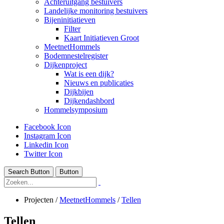
Achteruitgang bestuivers
Landelijke monitoring bestuivers
Bijeninitiatieven
Filter
Kaart Initiatieven Groot
MeetnetHommels
Bodemnestelregister
Dijkenproject
Wat is een dijk?
Nieuws en publicaties
Dijkbijen
Dijkendashbord
Hommelsymposium
Facebook Icon
Instagram Icon
Linkedin Icon
Twitter Icon
Search Button
Button
Projecten
/
MeetnetHommels
/
Tellen
Tellen