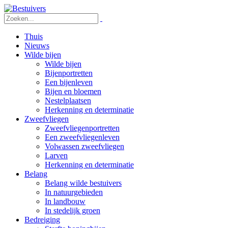
Thuis
Nieuws
Wilde bijen
Wilde bijen
Bijenportretten
Een bijenleven
Bijen en bloemen
Nestelplaatsen
Herkenning en determinatie
Zweefvliegen
Zweefvliegenportretten
Een zweefvliegenleven
Volwassen zweefvliegen
Larven
Herkenning en determinatie
Belang
Belang wilde bestuivers
In natuurgebieden
In landbouw
In stedelijk groen
Bedreiging