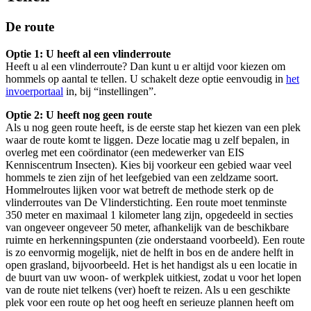
De route
Optie 1: U heeft al een vlinderroute
Heeft u al een vlinderroute? Dan kunt u er altijd voor kiezen om
hommels op aantal te tellen. U schakelt deze optie eenvoudig in
het
invoerportaal
in, bij “instellingen”.
Optie 2: U heeft nog geen route
Als u nog geen route heeft, is de eerste stap het kiezen van een plek
waar de route komt te liggen. Deze locatie mag u zelf bepalen, in
overleg met een coördinator (een medewerker van EIS
Kenniscentrum Insecten). Kies bij voorkeur een gebied waar veel
hommels te zien zijn of het leefgebied van een zeldzame soort.
Hommelroutes lijken voor wat betreft de methode sterk op de
vlinderroutes van De Vlinderstichting. Een route moet tenminste
350 meter en maximaal 1 kilometer lang zijn, opgedeeld in secties
van ongeveer ongeveer 50 meter, afhankelijk van de beschikbare
ruimte en herkenningspunten (zie onderstaand voorbeeld). Een route
is zo eenvormig mogelijk, niet de helft in bos en de andere helft in
open grasland, bijvoorbeeld. Het is het handigst als u een locatie in
de buurt van uw woon- of werkplek uitkiest, zodat u voor het lopen
van de route niet telkens (ver) hoeft te reizen. Als u een geschikte
plek voor een route op het oog heeft en serieuze plannen heeft om