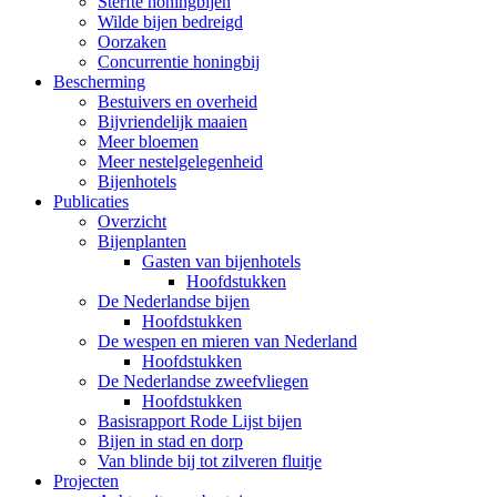
Sterfte honingbijen
Wilde bijen bedreigd
Oorzaken
Concurrentie honingbij
Bescherming
Bestuivers en overheid
Bijvriendelijk maaien
Meer bloemen
Meer nestelgelegenheid
Bijenhotels
Publicaties
Overzicht
Bijenplanten
Gasten van bijenhotels
Hoofdstukken
De Nederlandse bijen
Hoofdstukken
De wespen en mieren van Nederland
Hoofdstukken
De Nederlandse zweefvliegen
Hoofdstukken
Basisrapport Rode Lijst bijen
Bijen in stad en dorp
Van blinde bij tot zilveren fluitje
Projecten