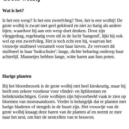
Wat is het?
Is het een wesp? Is het een zweefvlieg? Nee, het is een wolbij! De
grote wolbij is zwart met geel gekleurd en niet zo harig als andere
bijen, waardoor hij aan een wesp doet denken. Door zijn
vlieggedrag, regelmatig even stil in de lucht 'hangend', lijkt hij ook
wel op een zweefvlieg. Het is toch echt een bij, waarvan het
vrouwtje stuifmeel verzamelt voor haar larven. Ze vervoert dit
stuifmeel in haar 'buikschuier': lange, dichte beharing onderop haar
achterlijf. Mannetjes hebben lange, witte haren aan hun poten.
Harige planten
Bij het bloembezoek is de grote wolbij niet heel kieskeurig, maar hij
heeft een zekere voorkeur voor vlinder- en lipbloemen en
helmkruidachtigen. Grote wolbijen zijn bijvoorbeeld vaak te zien op
bloemen van moerasandoorn. Verder is belangrijk dat er planten met
harige bladeren of stengels in de buurt zijn. Het vrouwtje van de
grote wolbij knaagt deze haren van de planten af en neemt ze mee
naar het nest, om hier de nestcellen van te bouwen.