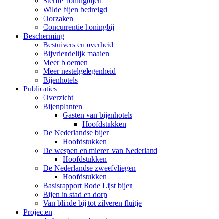
Sterfte honingbijen
Wilde bijen bedreigd
Oorzaken
Concurrentie honingbij
Bescherming
Bestuivers en overheid
Bijvriendelijk maaien
Meer bloemen
Meer nestelgelegenheid
Bijenhotels
Publicaties
Overzicht
Bijenplanten
Gasten van bijenhotels
Hoofdstukken
De Nederlandse bijen
Hoofdstukken
De wespen en mieren van Nederland
Hoofdstukken
De Nederlandse zweefvliegen
Hoofdstukken
Basisrapport Rode Lijst bijen
Bijen in stad en dorp
Van blinde bij tot zilveren fluitje
Projecten