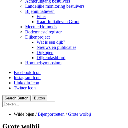
Achteruitgang bestuivers
Landelijke monitoring bestuivers
Bijeninitiatieven
Filter
Kaart Initiatieven Groot
MeetnetHommels
Bodemnestelregister
Dijkenproject
Wat is een dijk?
Nieuws en publicaties
Dijkbijen
Dijkendashbord
Hommelsymposium
Facebook Icon
Instagram Icon
Linkedin Icon
Twitter Icon
Search Button
Button
Wilde bijen
/
Bijenportretten
/
Grote wolbij
Grote wolbij