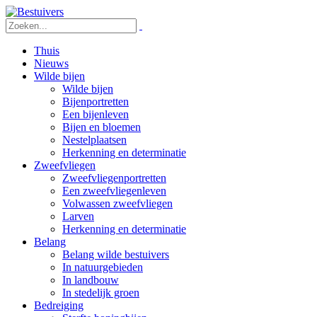
Thuis
Nieuws
Wilde bijen
Wilde bijen
Bijenportretten
Een bijenleven
Bijen en bloemen
Nestelplaatsen
Herkenning en determinatie
Zweefvliegen
Zweefvliegenportretten
Een zweefvliegenleven
Volwassen zweefvliegen
Larven
Herkenning en determinatie
Belang
Belang wilde bestuivers
In natuurgebieden
In landbouw
In stedelijk groen
Bedreiging