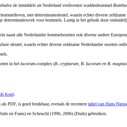
at, behalve de inmiddels uit Nederland verdwenen waddenhommel
Bombus
t hommelleven, met determinatiesleutel, waarin echter diverse zeldzam
e determinatiewerk voor hommels. Lastig in het gebuik door onduideli
arin naast alle Nederlandse hommelsoorten ook diverse andere Europe
kbare sleutel, waarin echter diverse zeldzame Nederlandse soorten ontb
mels.
rten in het
lucorum
-complex (
B. cryptarum, B. lucorum en B. magnus
ib Koel
.
 als PDF, is goed bruikbaar, evenals de recentere
tabel van Hans Nieu
uits en Frans) en Scheuchl (1996, 2006) (Duits) gebruiken.