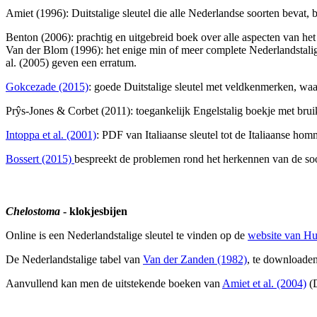
Amiet (1996): Duitstalige sleutel die alle Nederlandse soorten bev
Benton (2006): prachtig en uitgebreid boek over alle aspecten van he
Van der Blom (1996): het enige min of meer complete Nederlandstalig
al. (2005) geven een erratum.
Gokcezade (2015)
: goede Duitstalige sleutel met veldkenmerken, wa
Prŷs-Jones & Corbet (2011): toegankelijk Engelstalig boekje met brui
Intoppa et al. (2001)
: PDF van Italiaanse sleutel tot de Italiaanse hom
Bossert (2015)
bespreekt de problemen rond het herkennen van de soo
Chelostoma
- klokjesbijen
Online is een Nederlandstalige sleutel te vinden op de
website van Hu
De Nederlandstalige tabel van
Van der Zanden (1982)
, te downloaden
Aanvullend kan men de uitstekende boeken van
Amiet et al. (2004)
(D