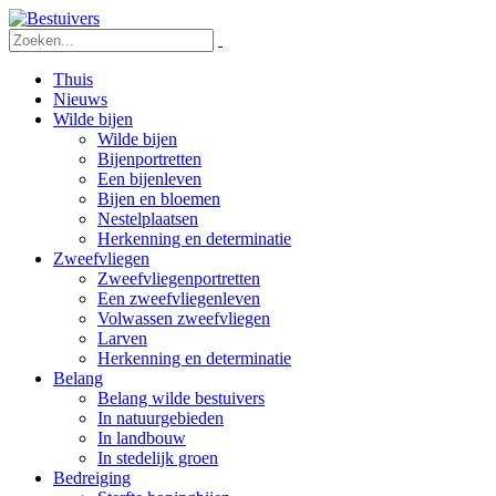
Thuis
Nieuws
Wilde bijen
Wilde bijen
Bijenportretten
Een bijenleven
Bijen en bloemen
Nestelplaatsen
Herkenning en determinatie
Zweefvliegen
Zweefvliegenportretten
Een zweefvliegenleven
Volwassen zweefvliegen
Larven
Herkenning en determinatie
Belang
Belang wilde bestuivers
In natuurgebieden
In landbouw
In stedelijk groen
Bedreiging