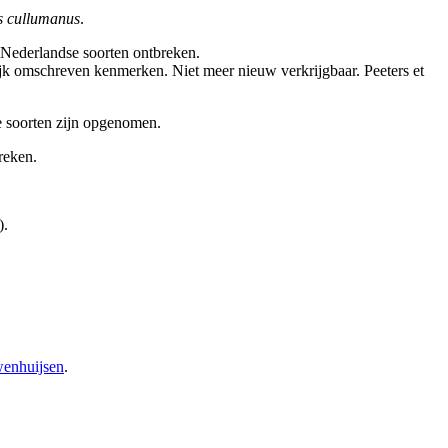
 cullumanus
.
e Nederlandse soorten ontbreken.
jk omschreven kenmerken. Niet meer nieuw verkrijgbaar. Peeters et
se soorten zijn opgenomen.
reken.
).
wenhuijsen
.