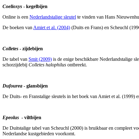
Coelioxys
- kegelbijen
Online is een
Nederlandstalige sleutel
te vinden van Hans Nieuwenhui
De boeken van
Amiet et al. (2004)
(Duits en Frans) en Scheuchl (1996
Colletes
- zijdebijen
De tabel van
Smit (2009)
is de enige beschikbare Nederlandstalige sleu
schorzijdebij
Colletes halophilus
ontbreekt.
Dufourea
- glansbijen
De Duits- en Franstalige sleutels in het boek van Amiet et al. (1999) en
Epeolus
- viltbijen
De Duitstalige tabel van Scheuchl (2000) is bruikbaar en compleet vo
Nederlandse kustgebieden voorkomt.