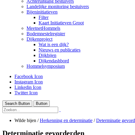
Achteruitgang bestuivers
Landelijke monitoring bestuivers
Bijeninitiatieven
Filter
Kaart Initiatieven Groot
MeetnetHommels
Bodemnestelregister
Dijkenproject
Wat is een dijk?
Nieuws en publicaties
Dijkbijen
Dijkendashbord
Hommelsymposium
Facebook Icon
Instagram Icon
Linkedin Icon
Twitter Icon
Search Button
Button
Wilde bijen
/
Herkenning en determinatie
/
Determinatie gevor
Determinatie gevorderden