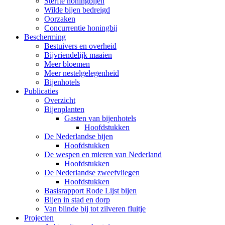
Sterfte honingbijen
Wilde bijen bedreigd
Oorzaken
Concurrentie honingbij
Bescherming
Bestuivers en overheid
Bijvriendelijk maaien
Meer bloemen
Meer nestelgelegenheid
Bijenhotels
Publicaties
Overzicht
Bijenplanten
Gasten van bijenhotels
Hoofdstukken
De Nederlandse bijen
Hoofdstukken
De wespen en mieren van Nederland
Hoofdstukken
De Nederlandse zweefvliegen
Hoofdstukken
Basisrapport Rode Lijst bijen
Bijen in stad en dorp
Van blinde bij tot zilveren fluitje
Projecten