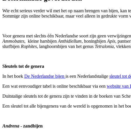
Wie echt serieus verder wil met het op naam brengen van bijen, kan te 
Sommige zijn online beschikbaar, maar veel alleen in gedrukte vorm v
Voor genera met slechts één Nederlandse soort zijn geen verwijzingen
Ammobates
, kleine harsbijen
Anthidiellum
, honingbijen
Apis
, pantse
slurfbijen
Rophites
, langhoornbijen van het genus
Tetralonia
, vlekke
Sleutels tot de genera
In het boek
De Nederlandse bijen
is een Nederlandstalige
sleutel tot
Een wat eenvoudiger tabel is online beschikbaar via een
website van
Duitstalige sleutels tot de genera zijn te vinden in de boeken van Sch
Een sleutel tot alle bijengenera van de wereld is opgenomen in het b
Andrena
- zandbijen