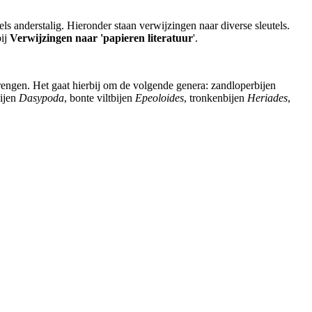
ls anderstalig. Hieronder staan verwijzingen naar diverse sleutels.
bij
Verwijzingen naar 'papieren literatuur
'.
rengen. Het gaat hierbij om de volgende genera: zandloperbijen
bijen
Dasypoda
, bonte viltbijen
Epeoloides
, tronkenbijen
Heriades
,