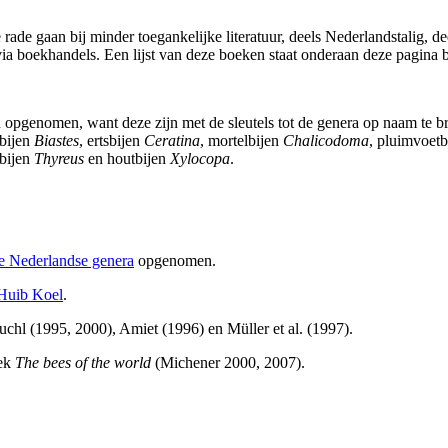
rade gaan bij minder toegankelijke literatuur, deels Nederlandstalig, dee
ia boekhandels. Een lijst van deze boeken staat onderaan deze pagina 
 opgenomen, want deze zijn met de sleutels tot de genera op naam te b
rbijen
Biastes
, ertsbijen
Ceratina
, mortelbijen
Chalicodoma
, pluimvoet
nbijen
Thyreus
en houtbijen
Xylocopa
.
 de Nederlandse genera
opgenomen.
 Huib Koel
.
euchl (1995, 2000), Amiet (1996) en Müller et al. (1997).
oek
The bees of the world
(Michener 2000, 2007).