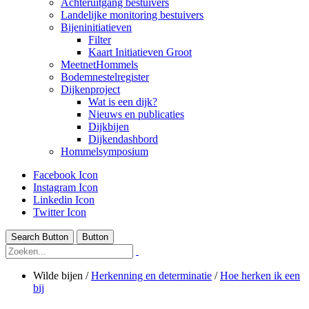
Achteruitgang bestuivers
Landelijke monitoring bestuivers
Bijeninitiatieven
Filter
Kaart Initiatieven Groot
MeetnetHommels
Bodemnestelregister
Dijkenproject
Wat is een dijk?
Nieuws en publicaties
Dijkbijen
Dijkendashbord
Hommelsymposium
Facebook Icon
Instagram Icon
Linkedin Icon
Twitter Icon
Search Button
Button
Wilde bijen
/
Herkenning en determinatie
/
Hoe herken ik een
bij