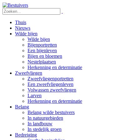
Thuis
Nieuws
Wilde bijen
Wilde bijen
Bijenportretten
Een bijenleven
Bijen en bloemen
Nestelplaatsen
Herkenning en determinatie
Zweefvliegen
Zweefvliegenportretten
Een zweefvliegenleven
Volwassen zweefvliegen
Larven
Herkenning en determinatie
Belang
Belang wilde bestuivers
In natuurgebieden
In landbouw
In stedelijk groen
Bedreiging