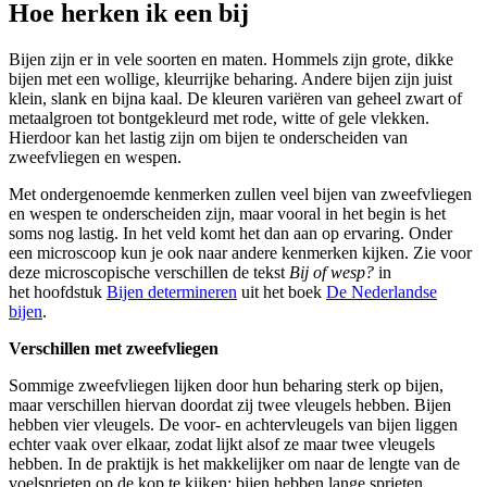
Hoe herken ik een bij
Bijen zijn er in vele soorten en maten. Hommels zijn grote, dikke
bijen met een wollige, kleurrijke beharing. Andere bijen zijn juist
klein, slank en bijna kaal. De kleuren variëren van geheel zwart of
metaalgroen tot bontgekleurd met rode, witte of gele vlekken.
Hierdoor kan het lastig zijn om bijen te onderscheiden van
zweefvliegen en wespen.
Met ondergenoemde kenmerken zullen veel bijen van zweefvliegen
en wespen te onderscheiden zijn, maar vooral in het begin is het
soms nog lastig. In het veld komt het dan aan op ervaring. Onder
een microscoop kun je ook naar andere kenmerken kijken. Zie voor
deze microscopische verschillen de tekst
Bij of wesp?
in
het hoofdstuk
Bijen determineren
uit het boek
De Nederlandse
bijen
.
Verschillen met zweefvliegen
Sommige zweefvliegen lijken door hun beharing sterk op bijen,
maar verschillen hiervan doordat zij twee vleugels hebben. Bijen
hebben vier vleugels. De voor- en achtervleugels van bijen liggen
echter vaak over elkaar, zodat lijkt alsof ze maar twee vleugels
hebben. In de praktijk is het makkelijker om naar de lengte van de
voelsprieten op de kop te kijken: bijen hebben lange sprieten,