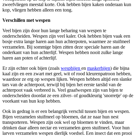
zweefvliegen meestal korte. Ook hebben bijen kaken onderaan kun
kop, vliegen hebben alleen een tong.
Verschillen met wespen
Veel bijen zijn door hun lange beharing van wespen te
onderscheiden. Wespen zijn veel kaler. Ook hebben bijen vaak een
bosje extra lange haren aan hun achterpoten, waarmee ze stuifmeel
verzamelen. Bij sommige bijen zitten deze speciale haren aan de
onderkant van hun achterlijf. Wespen hebben nooit zulke lange
haren aan poten of achterlijf.
Er zijn echter ook bijen (zoals
wespbijen
en
maskerbijen
) die bijna
kaal zijn en een zwart met geel, wit of rood kleurenpatroon hebben,
waardoor ze erg op wespen lijken. Wespen hebben altijd een slanke
tars van de achterpoot, terwijl bij bijen het eerste tarslid van de
achterpoot vaak verbreed is. Veel graafwespen zijn van bijen te
onderscheiden doordat ze een zilver- of goudkleurig 'snorretje' op de
voorkant van hun kop hebben.
Ook in gedrag is er een belangrijk verschil tussen bijen en wespen.
Bijen verzamelen stuifmeel op bloemen, dat ze naar hun nest
transporteren. Wespen zijn ook wel op bloemen te vinden, maar
drinken daar alleen nectar en verzamelen geen stuifmeel. Voor hun
larven verzamelen wespen dierlijk voedsel. Een insect dat een prooi