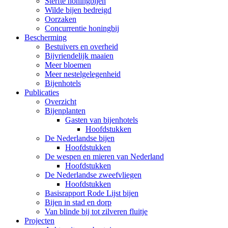
Sterfte honingbijen
Wilde bijen bedreigd
Oorzaken
Concurrentie honingbij
Bescherming
Bestuivers en overheid
Bijvriendelijk maaien
Meer bloemen
Meer nestelgelegenheid
Bijenhotels
Publicaties
Overzicht
Bijenplanten
Gasten van bijenhotels
Hoofdstukken
De Nederlandse bijen
Hoofdstukken
De wespen en mieren van Nederland
Hoofdstukken
De Nederlandse zweefvliegen
Hoofdstukken
Basisrapport Rode Lijst bijen
Bijen in stad en dorp
Van blinde bij tot zilveren fluitje
Projecten