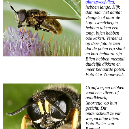
glanszweefvlieg
,
hebben lange. Kijk
dan naar het aantal
vleugels of naar de
kop: zweefvliegen
hebben alleen een
tong, bijen hebben
ook kaken. Verder is
op deze foto te zien
dat de poten erg slank
en kort behaard zijn.
Bijen hebben meestal
duidelijk dikkere en
meer behaarde poten.
Foto Cor Zonneveld.
Graafwespen hebben
vaak een zilver- of
goudkleurig
'snorretje' op hun
gezicht. Dit
onderscheidt ze van
wespachtige bijen.
Foto Pieter van
Breugel.