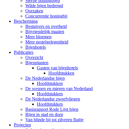
Sterfte honingbijen
Wilde bijen bedreigd
Oorzaken
Concurrentie honingbij
Bescherming
Bestuivers en overheid
Bijvriendelijk maaien
Meer bloemen
Meer nestelgelegenheid
Bijenhotels
Publicaties
Overzicht
Bijenplanten
Gasten van bijenhotels
Hoofdstukken
De Nederlandse bijen
Hoofdstukken
De wespen en mieren van Nederland
Hoofdstukken
De Nederlandse zweefvliegen
Hoofdstukken
Basisrapport Rode Lijst bijen
Bijen in stad en dorp
Van blinde bij tot zilveren fluitje
Projecten