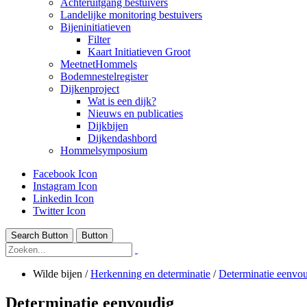
Achteruitgang bestuivers
Landelijke monitoring bestuivers
Bijeninitiatieven
Filter
Kaart Initiatieven Groot
MeetnetHommels
Bodemnestelregister
Dijkenproject
Wat is een dijk?
Nieuws en publicaties
Dijkbijen
Dijkendashbord
Hommelsymposium
Facebook Icon
Instagram Icon
Linkedin Icon
Twitter Icon
Search Button
Button
Wilde bijen
/
Herkenning en determinatie
/
Determinatie eenvo
Determinatie eenvoudig