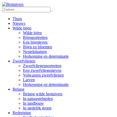
Thuis
Nieuws
Wilde bijen
Wilde bijen
Bijenportretten
Een bijenleven
Bijen en bloemen
Nestelplaatsen
Herkenning en determinatie
Zweefvliegen
Zweefvliegenportretten
Een zweefvliegenleven
Volwassen zweefvliegen
Larven
Herkenning en determinatie
Belang
Belang wilde bestuivers
In natuurgebieden
In landbouw
In stedelijk groen
Bedreiging