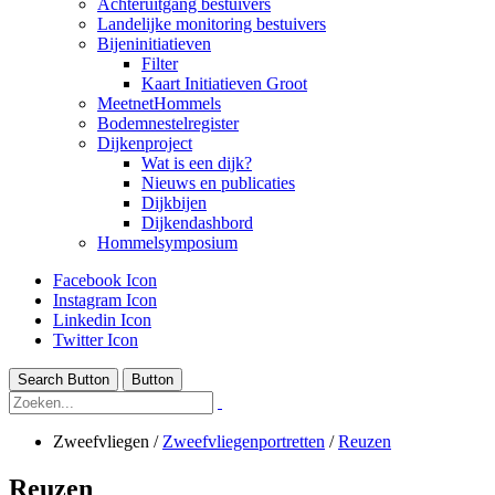
Achteruitgang bestuivers
Landelijke monitoring bestuivers
Bijeninitiatieven
Filter
Kaart Initiatieven Groot
MeetnetHommels
Bodemnestelregister
Dijkenproject
Wat is een dijk?
Nieuws en publicaties
Dijkbijen
Dijkendashbord
Hommelsymposium
Facebook Icon
Instagram Icon
Linkedin Icon
Twitter Icon
Search Button
Button
Zweefvliegen
/
Zweefvliegenportretten
/
Reuzen
Reuzen