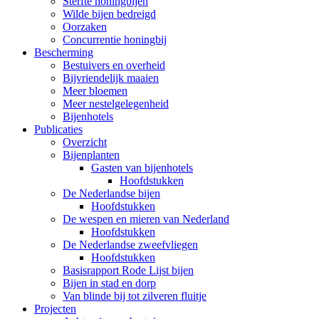
Sterfte honingbijen
Wilde bijen bedreigd
Oorzaken
Concurrentie honingbij
Bescherming
Bestuivers en overheid
Bijvriendelijk maaien
Meer bloemen
Meer nestelgelegenheid
Bijenhotels
Publicaties
Overzicht
Bijenplanten
Gasten van bijenhotels
Hoofdstukken
De Nederlandse bijen
Hoofdstukken
De wespen en mieren van Nederland
Hoofdstukken
De Nederlandse zweefvliegen
Hoofdstukken
Basisrapport Rode Lijst bijen
Bijen in stad en dorp
Van blinde bij tot zilveren fluitje
Projecten