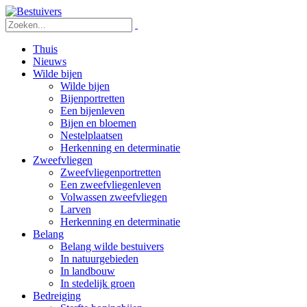
Thuis
Nieuws
Wilde bijen
Wilde bijen
Bijenportretten
Een bijenleven
Bijen en bloemen
Nestelplaatsen
Herkenning en determinatie
Zweefvliegen
Zweefvliegenportretten
Een zweefvliegenleven
Volwassen zweefvliegen
Larven
Herkenning en determinatie
Belang
Belang wilde bestuivers
In natuurgebieden
In landbouw
In stedelijk groen
Bedreiging