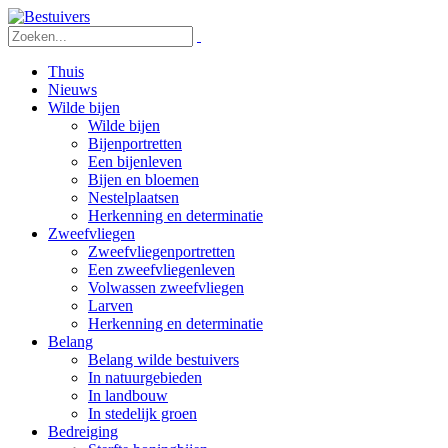
Thuis
Nieuws
Wilde bijen
Wilde bijen
Bijenportretten
Een bijenleven
Bijen en bloemen
Nestelplaatsen
Herkenning en determinatie
Zweefvliegen
Zweefvliegenportretten
Een zweefvliegenleven
Volwassen zweefvliegen
Larven
Herkenning en determinatie
Belang
Belang wilde bestuivers
In natuurgebieden
In landbouw
In stedelijk groen
Bedreiging