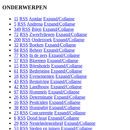
ONDERWERPEN
11
RSS
Apidae
Expand/Collapse
5
RSS
Andrena
Expand/Collapse
349
RSS
Bijen
Expand/Collapse
72
RSS
Zweefvliegen
Expand/Collapse
200
RSS
Onderzoek
Expand/Collapse
32
RSS
Boeken
Expand/Collapse
94
RSS
Beheer
Expand/Collapse
77
RSS
In de pers
Expand/Collapse
57
RSS
Bloemen
Expand/Collapse
15
RSS
Bijenhotels
Expand/Collapse
61
RSS
Bedreiging
Expand/Collapse
18
RSS
Evenementen
Expand/Collapse
43
RSS
Bestuiving
Expand/Collapse
42
RSS
Landbouw
Expand/Collapse
97
RSS
Hommels
Expand/Collapse
26
RSS
Determinatie
Expand/Collapse
16
RSS
Pesticiden
Expand/Collapse
38
RSS
Honingbij
Expand/Collapse
23
RSS
Concurrentie
Expand/Collapse
6
RSS
Dood hout
Expand/Collapse
29
RSS
Nestelgelegenheid
Expand/Collapse
53
RSS
Steden en tuinen
Expand/Collapse