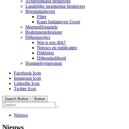
Achteruitgang bestuivers
Landelijke monitoring bestuivers
Bijeninitiatieven
Filter
Kaart Initiatieven Groot
MeetnetHommels
Bodemnestelregister
Dijkenproject
Wat is een dijk?
Nieuws en publicaties
Dijkbijen
Dijkendashbord
Hommelsymposium
Facebook Icon
Instagram Icon
Linkedin Icon
Twitter Icon
Search Button
Button
Nieuws
Nieuws