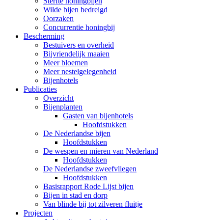
Sterfte honingbijen
Wilde bijen bedreigd
Oorzaken
Concurrentie honingbij
Bescherming
Bestuivers en overheid
Bijvriendelijk maaien
Meer bloemen
Meer nestelgelegenheid
Bijenhotels
Publicaties
Overzicht
Bijenplanten
Gasten van bijenhotels
Hoofdstukken
De Nederlandse bijen
Hoofdstukken
De wespen en mieren van Nederland
Hoofdstukken
De Nederlandse zweefvliegen
Hoofdstukken
Basisrapport Rode Lijst bijen
Bijen in stad en dorp
Van blinde bij tot zilveren fluitje
Projecten