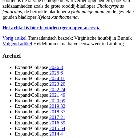
soorten is de larvale ecologie nu wat verder opgehelderd, ook van
zeldzaamheden zoals de grote rooddij-bladloper
Chalocyrphus
femoratus
, de berookte bladloper
Xylota meigeniana
en de gevlekte
gouden bladloper
Xylota xanthocnema
.
Het artikel is hier te vinden (geen open access).
Vorig artikel
Transatlantisch bezoek: Virginische houtbij in Bunnik
Volgend artikel
Heidehommel na halve eeuw weer in Limburg
Archief
Expand/Collapse
2026
8
Expand/Collapse
2025
6
Expand/Collapse
2024
11
Expand/Collapse
2023
20
Expand/Collapse
2022
24
Expand/Collapse
2021
49
Expand/Collapse
2020
69
Expand/Collapse
2019
32
Expand/Collapse
2018
37
Expand/Collapse
2017
21
Expand/Collapse
2016
59
Expand/Collapse
2015
54
Expand/Collapse
2014
4