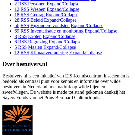
2
RSS
Personen
Expand/Collapse
12
RSS
Wespen
Expand/Collapse
18
RSS
Gedrag
Expand/Collapse
28
RSS
Beleid
Expand/Collapse
56
RSS
Bijzondere vondsten
Expand/Collapse
69
RSS
Inventarisatie en monitoring
Expand/Collapse
8
RSS
Exoten
Expand/Collapse
6
RSS
Begrazing
Expand/Collapse
5
RSS
Maaien
Expand/Collapse
12
RSS
Klimaatverandering
Expand/Collapse
Over bestuivers.nl
Bestuivers.nl is een initiatief van EIS Kenniscentrum Insecten en is
bedoeld als centraal punt voor kennis en informatie over wilde
bestuivers in Nederland, met nadruk op wilde bijen en
zweefvliegen. De website is mede tot stand gekomen dankzij het
Sayers Fonds van het Prins Bernhard Cultuurfonds.