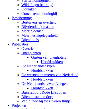
Sterfte honingbijen
Wilde bijen bedreigd
Oorzaken
Concurrentie honingbij
Bescherming
Bestuivers en overheid
Bijvriendelijk maaien
Meer bloemen
Meer nestelgelegenheid
Bijenhotels
Publicaties
Overzicht
Bijenplanten
Gasten van bijenhotels
Hoofdstukken
De Nederlandse bijen
Hoofdstukken
De wespen en mieren van Nederland
Hoofdstukken
De Nederlandse zweefvliegen
Hoofdstukken
Basisrapport Rode Lijst bijen
Bijen in stad en dorp
Van blinde bij tot zilveren fluitje
Projecten