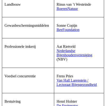
Landbouw
Rinus van ’t Westeinde
BoerenNatuur
Gewasbeschermingsmiddelen
Sonne Copijn
BeeFoundation
Professionele imkerij
Aat Rietveld
Nederlandse
Bijenhoudersvereniging
(NBV)
Voedsel concurrentie
Frens Pries
Van Hall Larenstein /
Lectoraat Bijengezondheid
Bestuiving
Henri Holster
De Fruitmotor