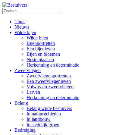
Thuis
Nieuws
Wilde bijen
Wilde bijen
Bijenportretten
Een bijenleven
Bijen en bloemen
Nestelplaatsen
Herkenning en determinatie
Zweefvliegen
Zweefvliegenportretten
Een zweefvliegenleven
Volwassen zweefvliegen
Larven
Herkenning en determinatie
Belang
Belang wilde bestuivers
In natuurgebieden
In landbouw
In stedelijk groen
Bedreiging