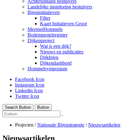
Achteruitgang bestuivers
Landelijke monitoring bestuivers
Bijeninitiatieven
Filter
Kaart Initiatieven Groot
MeetnetHommels
Bodemnestelregister
Dijkenproject
Wat is een dijk?
Nieuws en publicaties
Dijkbijen
Dijkendashbord
Hommelsymposium
Facebook Icon
Instagram Icon
Linkedin Icon
Twitter Icon
Search Button
Button
Projecten
/
Nationale Bijenstrategie
/
Nieuwsartikelen
Nieuwsartikelen