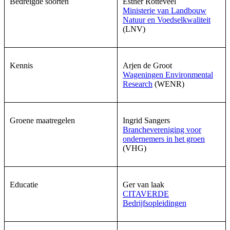
Bedreigde soorten
Esther Rotteveel
Ministerie van Landbouw
Natuur en Voedselkwaliteit
(LNV)
Kennis
Arjen de Groot
Wageningen Environmental
Research
(WENR)
Groene maatregelen
Ingrid Sangers
Branchevereniging voor
ondernemers in het groen
(VHG)
Educatie
Ger van laak
CITAVERDE
Bedrijfsopleidingen