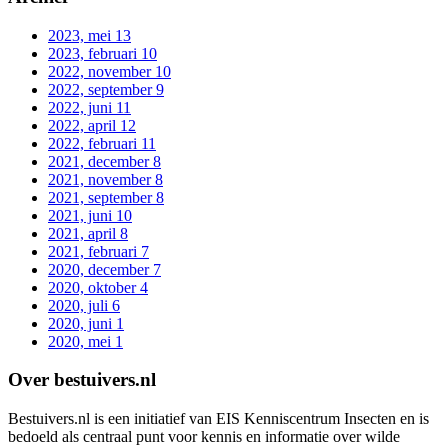
2023, mei
13
2023, februari
10
2022, november
10
2022, september
9
2022, juni
11
2022, april
12
2022, februari
11
2021, december
8
2021, november
8
2021, september
8
2021, juni
10
2021, april
8
2021, februari
7
2020, december
7
2020, oktober
4
2020, juli
6
2020, juni
1
2020, mei
1
Over bestuivers.nl
Bestuivers.nl is een initiatief van EIS Kenniscentrum Insecten en is
bedoeld als centraal punt voor kennis en informatie over wilde