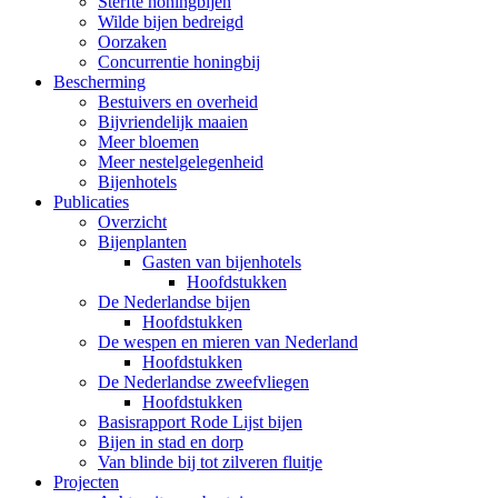
Sterfte honingbijen
Wilde bijen bedreigd
Oorzaken
Concurrentie honingbij
Bescherming
Bestuivers en overheid
Bijvriendelijk maaien
Meer bloemen
Meer nestelgelegenheid
Bijenhotels
Publicaties
Overzicht
Bijenplanten
Gasten van bijenhotels
Hoofdstukken
De Nederlandse bijen
Hoofdstukken
De wespen en mieren van Nederland
Hoofdstukken
De Nederlandse zweefvliegen
Hoofdstukken
Basisrapport Rode Lijst bijen
Bijen in stad en dorp
Van blinde bij tot zilveren fluitje
Projecten