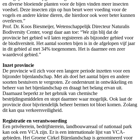
en diverse bloeiende planten voor de bijen vinden meer insecten
voedsel. Deze insecten zijn op hun beurt weer voeding voor de
vogels en andere kleine dieren, die hierdoor ook weer beter kunnen
overleven.”
Prof. Dr. Koos Biesmeijer, Wetenschappelijk Directeur Naturalis
Bodiversity Center, voegt daar aan toe: “We zijn blij dat de
provincie het gebied wil laten registreren als bijzonder gebied voor
de biodiversiteit. Het aantal soorten bijen is in de afgelopen vijf jaar
in dit gebied al met 34% toegenomen. Het is daarmee een zeer
waardevol gebied.”
Inzet provincie
De provincie wil zich voor een langere periode inzetten voor een
bijzonder bijenlandschap. Met als doel het aantal bijen en andere
soorten bestuivers te vergroten. Ze ondersteunt in ontwikkeling en
beheer van het bijenlandschap en draagt het belang ervan uit.
Daarnaast beperkt ze het gebruik van chemische
bestrijdingsmiddelen en stopt daarmee waar mogelijk. Ook laat de
provincie door bijvriendelijk beheer bermen tot bloei komen. Zolang
dit kan qua verkeersveiligheid.
Registratie en verantwoording
Een privéterrein, bedrijfsterrein, landbouwareaal of nationaal park
kan ook een VCA zijn. Er is een internationale lijst van VCA-
gebieden. Het Groene Cirkel Bijenlandschap is genomineerd voor