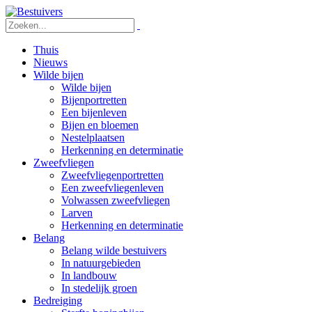
Thuis
Nieuws
Wilde bijen
Wilde bijen
Bijenportretten
Een bijenleven
Bijen en bloemen
Nestelplaatsen
Herkenning en determinatie
Zweefvliegen
Zweefvliegenportretten
Een zweefvliegenleven
Volwassen zweefvliegen
Larven
Herkenning en determinatie
Belang
Belang wilde bestuivers
In natuurgebieden
In landbouw
In stedelijk groen
Bedreiging