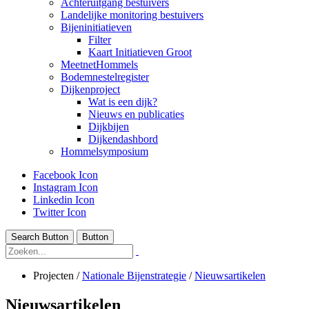
Achteruitgang bestuivers
Landelijke monitoring bestuivers
Bijeninitiatieven
Filter
Kaart Initiatieven Groot
MeetnetHommels
Bodemnestelregister
Dijkenproject
Wat is een dijk?
Nieuws en publicaties
Dijkbijen
Dijkendashbord
Hommelsymposium
Facebook Icon
Instagram Icon
Linkedin Icon
Twitter Icon
Search Button
Button
Projecten
/
Nationale Bijenstrategie
/
Nieuwsartikelen
Nieuwsartikelen