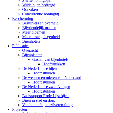
Sterfte honingbijen
Wilde bijen bedreigd
Oorzaken
Concurrentie honingbij
Bescherming
Bestuivers en overheid
Bijvriendelijk maaien
Meer bloemen
Meer nestelgelegenheid
Bijenhotels
Publicaties
Overzicht
Bijenplanten
Gasten van bijenhotels
Hoofdstukken
De Nederlandse bijen
Hoofdstukken
De wespen en mieren van Nederland
Hoofdstukken
De Nederlandse zweefvliegen
Hoofdstukken
Basisrapport Rode Lijst bijen
Bijen in stad en dorp
Van blinde bij tot zilveren fluitje
Projecten