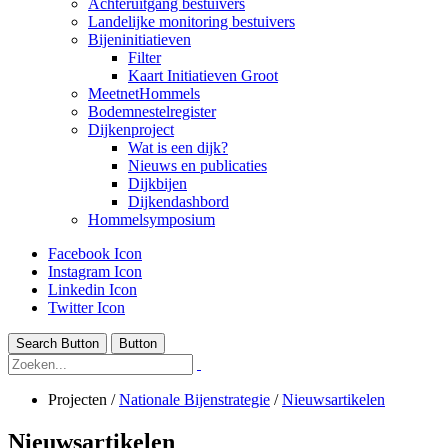
Achteruitgang bestuivers
Landelijke monitoring bestuivers
Bijeninitiatieven
Filter
Kaart Initiatieven Groot
MeetnetHommels
Bodemnestelregister
Dijkenproject
Wat is een dijk?
Nieuws en publicaties
Dijkbijen
Dijkendashbord
Hommelsymposium
Facebook Icon
Instagram Icon
Linkedin Icon
Twitter Icon
Search Button
Button
Projecten
/
Nationale Bijenstrategie
/
Nieuwsartikelen
Nieuwsartikelen