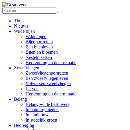
Thuis
Nieuws
Wilde bijen
Wilde bijen
Bijenportretten
Een bijenleven
Bijen en bloemen
Nestelplaatsen
Herkenning en determinatie
Zweefvliegen
Zweefvliegenportretten
Een zweefvliegenleven
Volwassen zweefvliegen
Larven
Herkenning en determinatie
Belang
Belang wilde bestuivers
In natuurgebieden
In landbouw
In stedelijk groen
Bedreiging