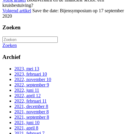
kruisbestuiving?
Volgend artikel
Save the date: Bijensymposium op 17 september
2020
Zoeken
Zoeken
Archief
2023, mei
13
2023, februari
10
2022, november
10
2022, september
9
2022, juni
11
2022, april
12
2022, februari
11
2021, december
8
2021, november
8
2021, september
8
2021, juni
10
2021, april
8
2021, februari
7