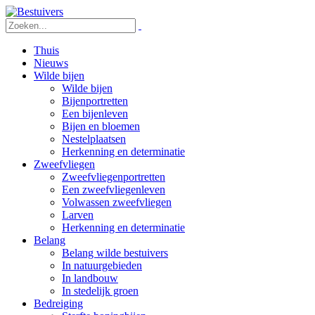
Thuis
Nieuws
Wilde bijen
Wilde bijen
Bijenportretten
Een bijenleven
Bijen en bloemen
Nestelplaatsen
Herkenning en determinatie
Zweefvliegen
Zweefvliegenportretten
Een zweefvliegenleven
Volwassen zweefvliegen
Larven
Herkenning en determinatie
Belang
Belang wilde bestuivers
In natuurgebieden
In landbouw
In stedelijk groen
Bedreiging