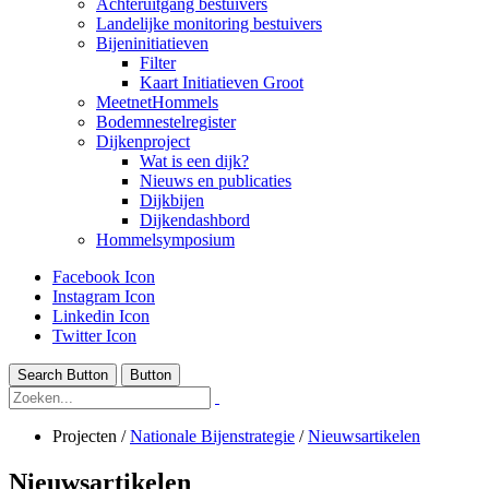
Achteruitgang bestuivers
Landelijke monitoring bestuivers
Bijeninitiatieven
Filter
Kaart Initiatieven Groot
MeetnetHommels
Bodemnestelregister
Dijkenproject
Wat is een dijk?
Nieuws en publicaties
Dijkbijen
Dijkendashbord
Hommelsymposium
Facebook Icon
Instagram Icon
Linkedin Icon
Twitter Icon
Search Button
Button
Projecten
/
Nationale Bijenstrategie
/
Nieuwsartikelen
Nieuwsartikelen