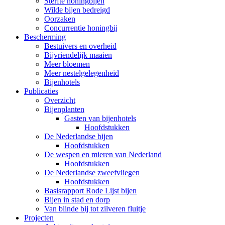
Sterfte honingbijen
Wilde bijen bedreigd
Oorzaken
Concurrentie honingbij
Bescherming
Bestuivers en overheid
Bijvriendelijk maaien
Meer bloemen
Meer nestelgelegenheid
Bijenhotels
Publicaties
Overzicht
Bijenplanten
Gasten van bijenhotels
Hoofdstukken
De Nederlandse bijen
Hoofdstukken
De wespen en mieren van Nederland
Hoofdstukken
De Nederlandse zweefvliegen
Hoofdstukken
Basisrapport Rode Lijst bijen
Bijen in stad en dorp
Van blinde bij tot zilveren fluitje
Projecten