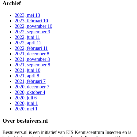
Archief
2023, mei
13
2023, februari
10
2022, november
10
2022, september
9
2022, juni
11
2022, april
12
2022, februari
11
2021, december
8
2021, november
8
2021, september
8
2021, juni
10
2021, april
8
2021, februari
7
2020, december
7
2020, oktober
4
2020, juli
6
2020, juni
1
2020, mei
1
Over bestuivers.nl
Bestuivers.nl is een initiatief van EIS Kenniscentrum Insecten en is