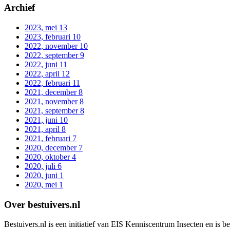
Archief
2023, mei
13
2023, februari
10
2022, november
10
2022, september
9
2022, juni
11
2022, april
12
2022, februari
11
2021, december
8
2021, november
8
2021, september
8
2021, juni
10
2021, april
8
2021, februari
7
2020, december
7
2020, oktober
4
2020, juli
6
2020, juni
1
2020, mei
1
Over bestuivers.nl
Bestuivers.nl is een initiatief van EIS Kenniscentrum Insecten en is 