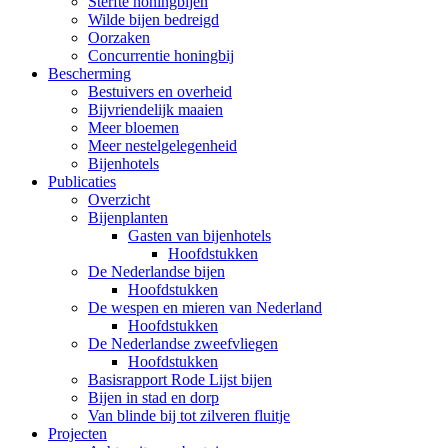
Sterfte honingbijen
Wilde bijen bedreigd
Oorzaken
Concurrentie honingbij
Bescherming
Bestuivers en overheid
Bijvriendelijk maaien
Meer bloemen
Meer nestelgelegenheid
Bijenhotels
Publicaties
Overzicht
Bijenplanten
Gasten van bijenhotels
Hoofdstukken
De Nederlandse bijen
Hoofdstukken
De wespen en mieren van Nederland
Hoofdstukken
De Nederlandse zweefvliegen
Hoofdstukken
Basisrapport Rode Lijst bijen
Bijen in stad en dorp
Van blinde bij tot zilveren fluitje
Projecten