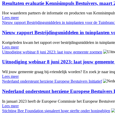
Resultaten evaluatie Kennisimpuls Bestuivers, maart
Hoe waarderen partners de informatie en producten van Kennisimpuls B
Lees meer
Nieuw rapport Bestrijdingsmiddelen in tuinplanten voor de Tuinbran
Nieuw rapport Bestrijdingsmiddelen in tuinplanten 
Kortgeleden kwam het rapport over bestrijdingsmiddelen in tuinplanten
Lees meer
Uitnodiging webinar 8 juni 2023: laat jouw gemeente zoemen
Uitnodiging webinar 8 juni 2023: laat jouw gemeent
Wil jouw gemeente graag bij-vriendelijk worden? En zoek je naar in
Lees meer
Nederland ondersteunt herziene Europese Bestuivers Initiatief
Nederland ondersteunt herziene Europese Bestuivers In
In januari 2023 heeft de Europese Commissie het Europese Bestuivers In
Lees meer
Stichting Bee Foundation signaleert hoge sterfte onder honingbijen