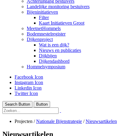
Achteruitgang bestuivers
Landelijke monitoring bestuivers
Bijeninitiatieven
Filter
Kaart Initiatieven Groot
MeetnetHommels
Bodemnestelregister
Dijkenproject
Wat is een dijk?
Nieuws en publicaties
Dijkbijen
Dijkendashbord
Hommelsymposium
Facebook Icon
Instagram Icon
Linkedin Icon
Twitter Icon
Search Button
Button
Projecten
/
Nationale Bijenstrategie
/
Nieuwsartikelen
Nieuwsartikelen