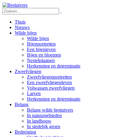
Thuis
Nieuws
Wilde bijen
Wilde bijen
Bijenportretten
Een bijenleven
Bijen en bloemen
Nestelplaatsen
Herkenning en determinatie
Zweefvliegen
Zweefvliegenportretten
Een zweefvliegenleven
Volwassen zweefvliegen
Larven
Herkenning en determinatie
Belang
Belang wilde bestuivers
In natuurgebieden
In landbouw
In stedelijk groen
Bedreiging