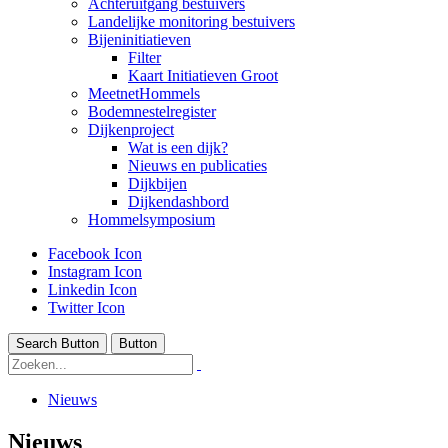
Achteruitgang bestuivers
Landelijke monitoring bestuivers
Bijeninitiatieven
Filter
Kaart Initiatieven Groot
MeetnetHommels
Bodemnestelregister
Dijkenproject
Wat is een dijk?
Nieuws en publicaties
Dijkbijen
Dijkendashbord
Hommelsymposium
Facebook Icon
Instagram Icon
Linkedin Icon
Twitter Icon
Search Button
Button
Nieuws
Nieuws