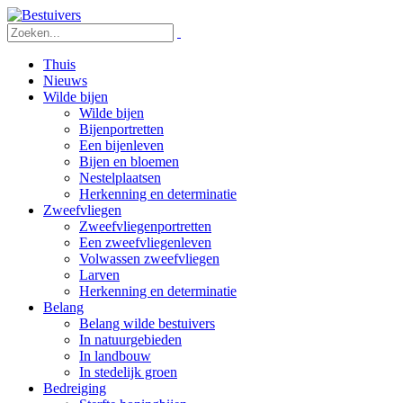
Thuis
Nieuws
Wilde bijen
Wilde bijen
Bijenportretten
Een bijenleven
Bijen en bloemen
Nestelplaatsen
Herkenning en determinatie
Zweefvliegen
Zweefvliegenportretten
Een zweefvliegenleven
Volwassen zweefvliegen
Larven
Herkenning en determinatie
Belang
Belang wilde bestuivers
In natuurgebieden
In landbouw
In stedelijk groen
Bedreiging