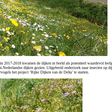
in 2017-2018 kwamen de dijken in beeld als potentieel waardevol leef
st-Nederlandse dijken gezien. Uitgebreid onderzoek naar insecten op d
ls het project ‘Rijke Dijken van de Delta’ te starten.