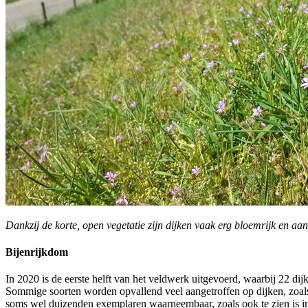
Dankzij de korte, open vegetatie zijn dijken vaak erg bloemrijk en aa
Bijenrijkdom
In 2020 is de eerste helft van het veldwerk uitgevoerd, waarbij 22 dij
Sommige soorten worden opvallend veel aangetroffen op dijken, zoals 
soms wel duizenden exemplaren waarneembaar, zoals ook te zien is in