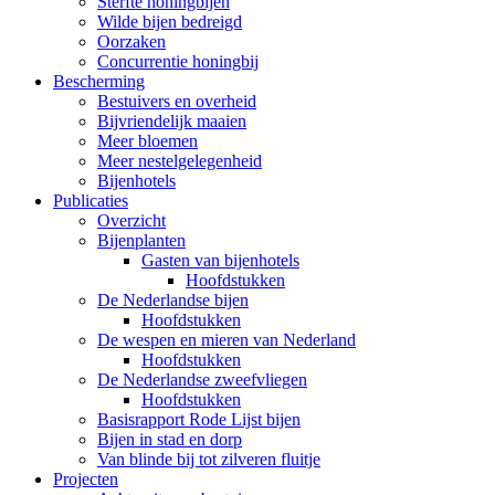
Sterfte honingbijen
Wilde bijen bedreigd
Oorzaken
Concurrentie honingbij
Bescherming
Bestuivers en overheid
Bijvriendelijk maaien
Meer bloemen
Meer nestelgelegenheid
Bijenhotels
Publicaties
Overzicht
Bijenplanten
Gasten van bijenhotels
Hoofdstukken
De Nederlandse bijen
Hoofdstukken
De wespen en mieren van Nederland
Hoofdstukken
De Nederlandse zweefvliegen
Hoofdstukken
Basisrapport Rode Lijst bijen
Bijen in stad en dorp
Van blinde bij tot zilveren fluitje
Projecten