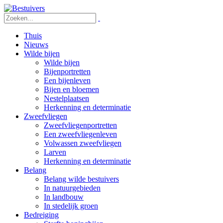
Thuis
Nieuws
Wilde bijen
Wilde bijen
Bijenportretten
Een bijenleven
Bijen en bloemen
Nestelplaatsen
Herkenning en determinatie
Zweefvliegen
Zweefvliegenportretten
Een zweefvliegenleven
Volwassen zweefvliegen
Larven
Herkenning en determinatie
Belang
Belang wilde bestuivers
In natuurgebieden
In landbouw
In stedelijk groen
Bedreiging