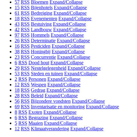
57
RSS
Bloemen
Expand/Collapse
15
RSS
Bijenhotels
Expand/Collapse
61
RSS
Bedreiging
Expand/Collapse
18
RSS
Evenementen
Expand/Collapse
43
RSS
Bestuiving
Expand/Collapse
42
RSS
Landbouw
Expand/Collapse
97
RSS
Hommels
Expand/Collapse
26
RSS
Determinatie
Expand/Collapse
16
RSS
Pesticiden
Expand/Collapse
38
RSS
Honingbij
Expand/Collapse
23
RSS
Concurrentie
Expand/Collapse
6
RSS
Dood hout
Expand/Collapse
29
RSS
Nestelgelegenheid
Expand/Collapse
53
RSS
Steden en tuinen
Expand/Collapse
2
RSS
Personen
Expand/Collapse
12
RSS
Wespen
Expand/Collapse
18
RSS
Gedrag
Expand/Collapse
28
RSS
Beleid
Expand/Collapse
56
RSS
Bijzondere vondsten
Expand/Collapse
69
RSS
Inventarisatie en monitoring
Expand/Collapse
8
RSS
Exoten
Expand/Collapse
6
RSS
Begrazing
Expand/Collapse
5
RSS
Maaien
Expand/Collapse
12
RSS
Klimaatverandering
Expand/Collapse