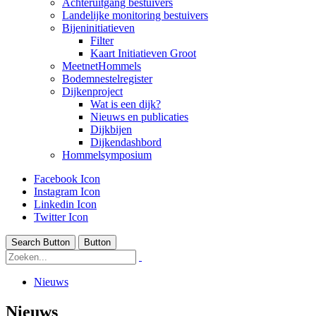
Achteruitgang bestuivers
Landelijke monitoring bestuivers
Bijeninitiatieven
Filter
Kaart Initiatieven Groot
MeetnetHommels
Bodemnestelregister
Dijkenproject
Wat is een dijk?
Nieuws en publicaties
Dijkbijen
Dijkendashbord
Hommelsymposium
Facebook Icon
Instagram Icon
Linkedin Icon
Twitter Icon
Search Button
Button
Nieuws
Nieuws