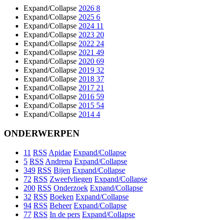
Expand/Collapse
2026
8
Expand/Collapse
2025
6
Expand/Collapse
2024
11
Expand/Collapse
2023
20
Expand/Collapse
2022
24
Expand/Collapse
2021
49
Expand/Collapse
2020
69
Expand/Collapse
2019
32
Expand/Collapse
2018
37
Expand/Collapse
2017
21
Expand/Collapse
2016
59
Expand/Collapse
2015
54
Expand/Collapse
2014
4
ONDERWERPEN
11
RSS
Apidae
Expand/Collapse
5
RSS
Andrena
Expand/Collapse
349
RSS
Bijen
Expand/Collapse
72
RSS
Zweefvliegen
Expand/Collapse
200
RSS
Onderzoek
Expand/Collapse
32
RSS
Boeken
Expand/Collapse
94
RSS
Beheer
Expand/Collapse
77
RSS
In de pers
Expand/Collapse