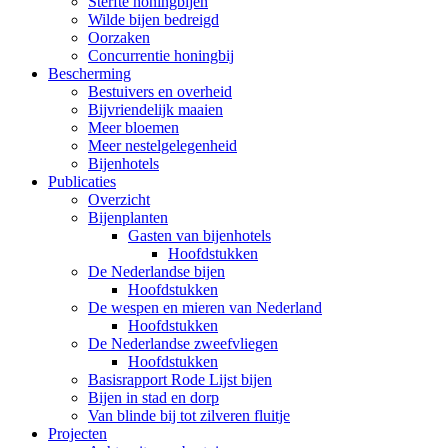
Sterfte honingbijen
Wilde bijen bedreigd
Oorzaken
Concurrentie honingbij
Bescherming
Bestuivers en overheid
Bijvriendelijk maaien
Meer bloemen
Meer nestelgelegenheid
Bijenhotels
Publicaties
Overzicht
Bijenplanten
Gasten van bijenhotels
Hoofdstukken
De Nederlandse bijen
Hoofdstukken
De wespen en mieren van Nederland
Hoofdstukken
De Nederlandse zweefvliegen
Hoofdstukken
Basisrapport Rode Lijst bijen
Bijen in stad en dorp
Van blinde bij tot zilveren fluitje
Projecten