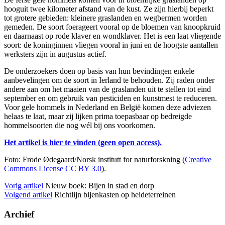
hooguit twee kilometer afstand van de kust. Ze zijn hierbij beperkt
tot grotere gebieden: kleinere graslanden en wegbermen worden
gemeden. De soort foerageert vooral op de bloemen van knoopkruid
en daarnaast op rode klaver en wondklaver. Het is een laat vliegende
soort: de koninginnen vliegen vooral in juni en de hoogste aantallen
werksters zijn in augustus actief.
De onderzoekers doen op basis van hun bevindingen enkele
aanbevelingen om de soort in Ierland te behouden. Zij raden onder
andere aan om het maaien van de graslanden uit te stellen tot eind
september en om gebruik van pesticiden en kunstmest te reduceren.
Voor gele hommels in Nederland en België komen deze adviezen
helaas te laat, maar zij lijken prima toepasbaar op bedreigde
hommelsoorten die nog wél bij ons voorkomen.
Het artikel is hier te vinden (geen open access).
Foto: Frode Ødegaard/Norsk institutt for naturforskning (
Creative
Commons License CC BY 3.0
).
Vorig artikel
Nieuw boek: Bijen in stad en dorp
Volgend artikel
Richtlijn bijenkasten op heideterreinen
Archief